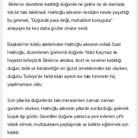
Binlerce davetlinin katıldığı düğünde ne geline ne de damada
tek bir takı takılmadı. Halitoğlu ailesinin nesilden nesile yaşattığı
bu gelenek, "Düğünde para değil, muhabbet konuşulur"
anlayışını bir kez daha gözler önüne serdi.
Başkale'nin köklü ailelerinden Halitoğlu ailesinin evladı Suat
Halitoğlu, düzenlenen görkemli düğünle Yıldız Kaçmaz ile
hayatını birleştirdi. Binlerce akraba, dost ve sevenin katıldığı
düğün, birlik ve beraberliğin en güzel örneklerinden biri olurken,
düğünü Türkiye'de farklı kılan ayrıntı ise takı töreninin hiç
yapılmaması oldu.
Son yıllarda düğünlerde takı merasimleri zaman zaman
gündem olurken, Halitoğlu ailesinin yıllardır sürdürdüğü gelenek
büyük ilgi gördü. Davetliler düğüne yalnızca yeni evlenen çifti
tebrik etmek, mutluluklarını paylaşmak ve birlikte eğlenmek için
katıldı.