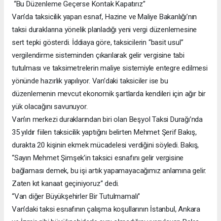
“Bu Düzenleme Geçerse Kontak Kapatırız”
Van’da taksicilik yapan esnaf, Hazine ve Maliye Bakanlığı’nın
taksi duraklarına yönelik planladığı yeni vergi düzenlemesine
sert tepki gösterdi. İddiaya göre, taksicilerin “basit usul”
vergilendirme sisteminden çıkarılarak gelir vergisine tabi
tutulması ve taksimetrelerin maliye sistemiyle entegre edilmesi
yönünde hazırlık yapılıyor. Van’daki taksiciler ise bu
düzenlemenin mevcut ekonomik şartlarda kendileri için ağır bir
yük olacağını savunuyor.
Van’ın merkezi duraklarından biri olan Beşyol Taksi Durağı’nda
35 yıldır fiilen taksicilik yaptığını belirten Mehmet Şerif Bakış,
durakta 20 kişinin ekmek mücadelesi verdiğini söyledi. Bakış,
“Sayın Mehmet Şimşek’in taksici esnafını gelir vergisine
bağlaması demek, bu işi artık yapamayacağımız anlamına gelir.
Zaten kıt kanaat geçiniyoruz” dedi.
“Van diğer Büyükşehirler Bir Tutulmamalı”
Van’daki taksi esnafının çalışma koşullarının İstanbul, Ankara