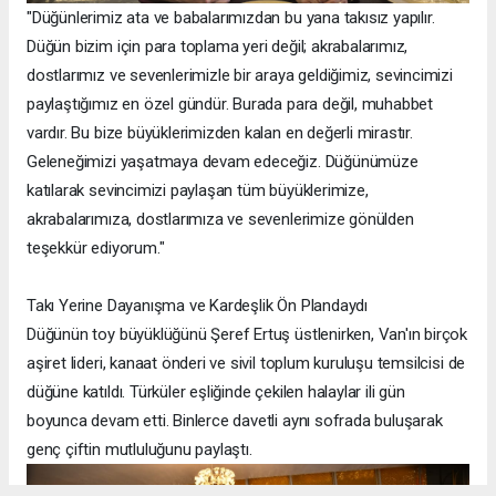
"Düğünlerimiz ata ve babalarımızdan bu yana takısız yapılır.
Düğün bizim için para toplama yeri değil; akrabalarımız,
dostlarımız ve sevenlerimizle bir araya geldiğimiz, sevincimizi
paylaştığımız en özel gündür. Burada para değil, muhabbet
vardır. Bu bize büyüklerimizden kalan en değerli mirastır.
Geleneğimizi yaşatmaya devam edeceğiz. Düğünümüze
katılarak sevincimizi paylaşan tüm büyüklerimize,
akrabalarımıza, dostlarımıza ve sevenlerimize gönülden
teşekkür ediyorum."
Takı Yerine Dayanışma ve Kardeşlik Ön Plandaydı
Düğünün toy büyüklüğünü Şeref Ertuş üstlenirken, Van'ın birçok
aşiret lideri, kanaat önderi ve sivil toplum kuruluşu temsilcisi de
düğüne katıldı. Türküler eşliğinde çekilen halaylar ili gün
boyunca devam etti. Binlerce davetli aynı sofrada buluşarak
genç çiftin mutluluğunu paylaştı.