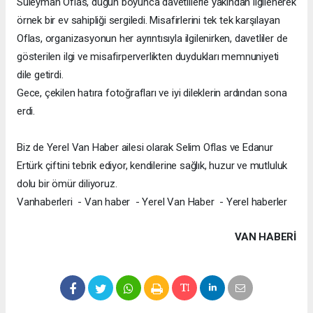
Süleyman Oflas, düğün boyunca davetlilerle yakından ilgilenerek
örnek bir ev sahipliği sergiledi. Misafirlerini tek tek karşılayan
Oflas, organizasyonun her ayrıntısıyla ilgilenirken, davetliler de
gösterilen ilgi ve misafirperverlikten duydukları memnuniyeti
dile getirdi.
Gece, çekilen hatıra fotoğrafları ve iyi dileklerin ardından sona
erdi.
Biz de Yerel Van Haber ailesi olarak Selim Oflas ve Edanur
Ertürk çiftini tebrik ediyor, kendilerine sağlık, huzur ve mutluluk
dolu bir ömür diliyoruz.
Vanhaberleri - Van haber - Yerel Van Haber - Yerel haberler
VAN HABERİ