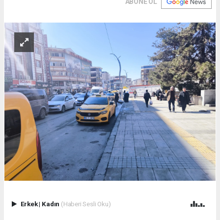
ABONE OL
Erkek
|
Kadın
(Haberi Sesli Oku)