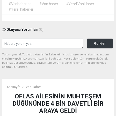
#Vanhaberleri
#Van haber
#Yerel Van Haber
#Yerel haberler
Okuyucu Yorumları
(0)
Gönder
Yorum yazarak Topluluk Kuralları’nı kabul etmiş bulunuyor ve yerelvanhaber.com
sitesine yaptığınız yorumunuzla ilgili doğrudan veya dolaylı tüm sorumluluğu tek
başınıza üstleniyorsunuz. Yazılan tüm yorumlardan site yönetimi hiçbir şekilde
sorumlu tutulamaz.
Anasayfa
Van Haber
OFLAS AİLESİNİN MUHTEŞEM
DÜĞÜNÜNDE 4 BİN DAVETLİ BİR
ARAYA GELDİ