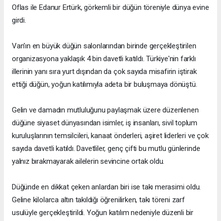
Oflas ile Edanur Ertürk, görkemli bir düğün töreniyle dünya evine
girdi.
Van'ın en büyük düğün salonlarından birinde gerçekleştirilen
organizasyona yaklaşık 4 bin davetli katıldı. Türkiye'nin farklı
illerinin yanı sıra yurt dışından da çok sayıda misafirin iştirak
ettiği düğün, yoğun katılımıyla adeta bir buluşmaya dönüştü.
Gelin ve damadın mutluluğunu paylaşmak üzere düzenlenen
düğüne siyaset dünyasından isimler, iş insanları, sivil toplum
kuruluşlarının temsilcileri, kanaat önderleri, aşiret liderleri ve çok
sayıda davetli katıldı. Davetliler, genç çifti bu mutlu günlerinde
yalnız bırakmayarak ailelerin sevincine ortak oldu.
Düğünde en dikkat çeken anlardan biri ise takı merasimi oldu.
Geline kilolarca altın takıldığı öğrenilirken, takı töreni zarf
usulüyle gerçekleştirildi. Yoğun katılım nedeniyle düzenli bir