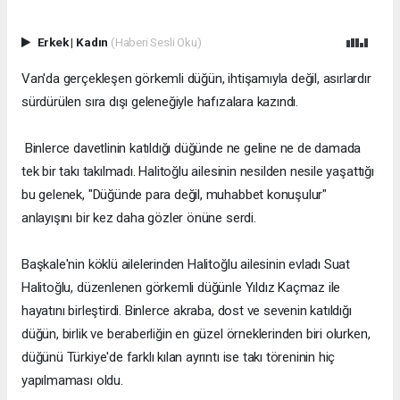
Erkek
|
Kadın
(Haberi Sesli Oku)
Van'da gerçekleşen görkemli düğün, ihtişamıyla değil, asırlardır
sürdürülen sıra dışı geleneğiyle hafızalara kazındı.
Binlerce davetlinin katıldığı düğünde ne geline ne de damada
tek bir takı takılmadı. Halitoğlu ailesinin nesilden nesile yaşattığı
bu gelenek, "Düğünde para değil, muhabbet konuşulur"
anlayışını bir kez daha gözler önüne serdi.
Başkale'nin köklü ailelerinden Halitoğlu ailesinin evladı Suat
Halitoğlu, düzenlenen görkemli düğünle Yıldız Kaçmaz ile
hayatını birleştirdi. Binlerce akraba, dost ve sevenin katıldığı
düğün, birlik ve beraberliğin en güzel örneklerinden biri olurken,
düğünü Türkiye'de farklı kılan ayrıntı ise takı töreninin hiç
yapılmaması oldu.