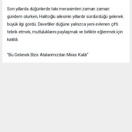
Son yıllarda düğünlerde takı merasimleri zaman zaman
gündem olurken, Halitoğlu ailesinin yıllardır sürdürdüğü gelenek
büyük ilgi gördü. Davetliler düğüne yalnızca yeni evlenen çifti
tebrik etmek, mutluluklarını paylaşmak ve birlikte eğlenmek için
katıldı.
"Bu Gelenek Bize Atalarımızdan Miras Kaldı"
Damadın amcası Halis Halitoğlu, Yerel Van Haber Gazetesi'ne
yaptığı açıklamada ailelerinin bu geleneği yıllardır titizlikle
yaşattığını belirterek şu ifadeleri kullandı: