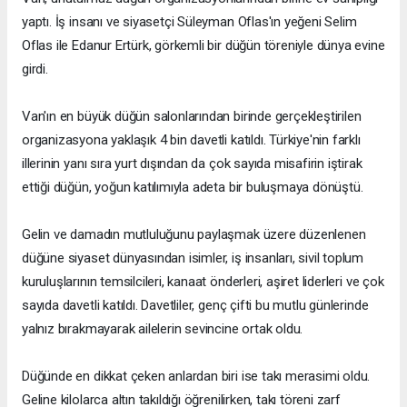
yaptı. İş insanı ve siyasetçi Süleyman Oflas'ın yeğeni Selim
Oflas ile Edanur Ertürk, görkemli bir düğün töreniyle dünya evine
girdi.
Van'ın en büyük düğün salonlarından birinde gerçekleştirilen
organizasyona yaklaşık 4 bin davetli katıldı. Türkiye'nin farklı
illerinin yanı sıra yurt dışından da çok sayıda misafirin iştirak
ettiği düğün, yoğun katılımıyla adeta bir buluşmaya dönüştü.
Gelin ve damadın mutluluğunu paylaşmak üzere düzenlenen
düğüne siyaset dünyasından isimler, iş insanları, sivil toplum
kuruluşlarının temsilcileri, kanaat önderleri, aşiret liderleri ve çok
sayıda davetli katıldı. Davetliler, genç çifti bu mutlu günlerinde
yalnız bırakmayarak ailelerin sevincine ortak oldu.
Düğünde en dikkat çeken anlardan biri ise takı merasimi oldu.
Geline kilolarca altın takıldığı öğrenilirken, takı töreni zarf