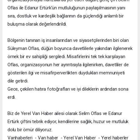
Oflas ile Edanur Ertürk'ün mutluluğunun paylaşılmasının yanı
sıra, dostluk ve kardeşlik bağlarının da güçlendiği anlamlı bir
buluşma olarak değerlendirildi.
Bölgenin tanınan iş insanlarından ve siyasetçilerinden biri olan
Süleyman Oflas, düğün boyunca davetlilerle yakından ilgilenerek
örnek bir ev sahipliği sergiledi. Misafirlerini tek tek karşılayan
Oflas, organizasyonun her ayrıntısıyla ilgilenirken, davetliler de
gösterilen ilgi ve misafirperverlikten duydukları memnuniyeti
dile getirdi.
Gece, çekilen hatıra fotoğrafları ve iyi dileklerin ardından sona
erdi.
Biz de Yerel Van Haber ailesi olarak Selim Oflas ve Edanur
Ertürk çiftini tebrik ediyor, kendilerine sağlık, huzur ve mutluluk
dolu bir ömür diliyoruz.
Vanhaberleri - Van haber - Yerel Van Haber - Yerel haberler