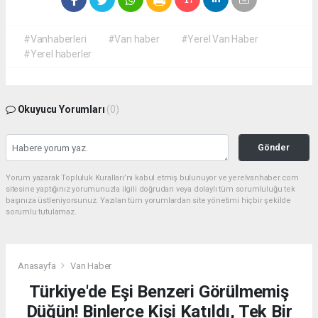
#Vanhaberleri
#Van haber
#Yerel Van Haber
#Yerel haberler
Okuyucu Yorumları
(0)
Gönder
Yorum yazarak Topluluk Kuralları’nı kabul etmiş bulunuyor ve yerelvanhaber.com
sitesine yaptığınız yorumunuzla ilgili doğrudan veya dolaylı tüm sorumluluğu tek
başınıza üstleniyorsunuz. Yazılan tüm yorumlardan site yönetimi hiçbir şekilde
sorumlu tutulamaz.
Anasayfa
Van Haber
Türkiye'de Eşi Benzeri Görülmemiş
Düğün! Binlerce Kişi Katıldı, Tek Bir