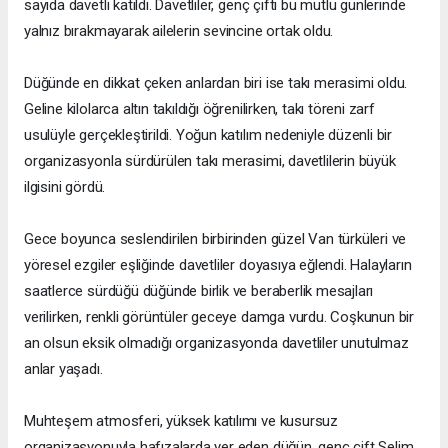
sayıda davetli katıldı. Davetliler, genç çifti bu mutlu günlerinde
yalnız bırakmayarak ailelerin sevincine ortak oldu.
Düğünde en dikkat çeken anlardan biri ise takı merasimi oldu.
Geline kilolarca altın takıldığı öğrenilirken, takı töreni zarf
usulüyle gerçekleştirildi. Yoğun katılım nedeniyle düzenli bir
organizasyonla sürdürülen takı merasimi, davetlilerin büyük
ilgisini gördü.
Gece boyunca seslendirilen birbirinden güzel Van türküleri ve
yöresel ezgiler eşliğinde davetliler doyasıya eğlendi. Halayların
saatlerce sürdüğü düğünde birlik ve beraberlik mesajları
verilirken, renkli görüntüler geceye damga vurdu. Coşkunun bir
an olsun eksik olmadığı organizasyonda davetliler unutulmaz
anlar yaşadı.
Muhteşem atmosferi, yüksek katılımı ve kusursuz
organizasyonuyla hafızalarda yer eden düğün, genç çift Selim