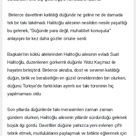
Binlerce davetlinin katıldığı düğünde ne geline ne de damada
tek bir takı takılmadı. Halitoğlu ailesinin nesilden nesile yaşattığı
bu gelenek, "Düğünde para değil, muhabbet konuşulur"
anlayışını bir kez daha gözler önüne serdi.
Başkale'nin köklü ailelerinden Halitoğlu ailesinin evladı Suat
Halitoğlu, düzenlenen görkemli düğünle Yıldız Kaçmaz ile
hayatını birleştirdi. Binlerce akraba, dost ve sevenin katıldığı
düğün, birlik ve beraberliğin en güzel örneklerinden biri olurken,
düğünü Türkiye'de farklı kılan ayrıntı ise takı töreninin hiç
yapılmaması oldu.
Son yıllarda düğünlerde takı merasimleri zaman zaman
gündem olurken, Halitoğlu ailesinin yıllardır sürdürdüğü gelenek
büyük ilgi gördü. Davetliler düğüne yalnızca yeni evlenen çifti
tebrik etmek, mutluluklarını paylaşmak ve birlikte eğlenmek için