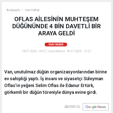
Anasayfa
Van Haber
OFLAS AİLESİNİN MUHTEŞEM
DÜĞÜNÜNDE 4 BİN DAVETLİ BİR
ARAYA GELDİ
VAN HABER
18.07.2026 - 09:27, Güncelleme: 18.07.2026 - 12:21
Van, unutulmaz düğün organizasyonlarından birine
ev sahipliği yaptı. İş insanı ve siyasetçi Süleyman
Oflas'ın yeğeni Selim Oflas ile Edanur Ertürk,
görkemli bir düğün töreniyle dünya evine girdi.
ABONE OL