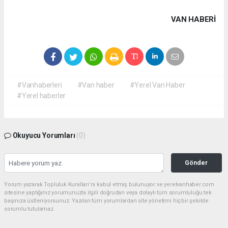
VAN HABERİ
#Vanhaberleri
#Van haber
#Yerel Van Haber
#Yerel haberler
Okuyucu Yorumları
(0)
Gönder
Yorum yazarak Topluluk Kuralları’nı kabul etmiş bulunuyor ve yerelvanhaber.com
sitesine yaptığınız yorumunuzla ilgili doğrudan veya dolaylı tüm sorumluluğu tek
başınıza üstleniyorsunuz. Yazılan tüm yorumlardan site yönetimi hiçbir şekilde
sorumlu tutulamaz.