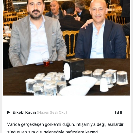
Erkek
|
Kadın
(Haberi Sesli Oku)
Van'da gerçekleşen görkemli düğün, ihtişamıyla değil, asırlardır
sürdürülen sıra dışı geleneğiyle hafızalara kazındı.