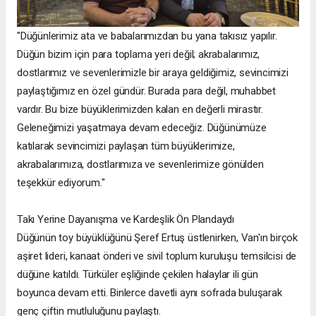
"Düğünlerimiz ata ve babalarımızdan bu yana takısız yapılır.
Düğün bizim için para toplama yeri değil; akrabalarımız,
dostlarımız ve sevenlerimizle bir araya geldiğimiz, sevincimizi
paylaştığımız en özel gündür. Burada para değil, muhabbet
vardır. Bu bize büyüklerimizden kalan en değerli mirastır.
Geleneğimizi yaşatmaya devam edeceğiz. Düğünümüze
katılarak sevincimizi paylaşan tüm büyüklerimize,
akrabalarımıza, dostlarımıza ve sevenlerimize gönülden
teşekkür ediyorum."
Takı Yerine Dayanışma ve Kardeşlik Ön Plandaydı
Düğünün toy büyüklüğünü Şeref Ertuş üstlenirken, Van'ın birçok
aşiret lideri, kanaat önderi ve sivil toplum kuruluşu temsilcisi de
düğüne katıldı. Türküler eşliğinde çekilen halaylar ili gün
boyunca devam etti. Binlerce davetli aynı sofrada buluşarak
genç çiftin mutluluğunu paylaştı.