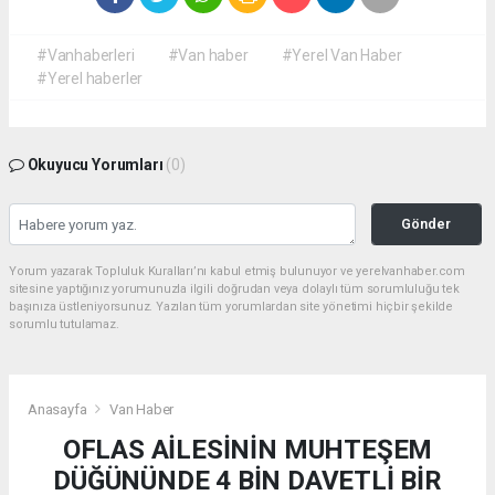
#Vanhaberleri
#Van haber
#Yerel Van Haber
#Yerel haberler
Okuyucu Yorumları
(0)
Gönder
Yorum yazarak Topluluk Kuralları’nı kabul etmiş bulunuyor ve yerelvanhaber.com
sitesine yaptığınız yorumunuzla ilgili doğrudan veya dolaylı tüm sorumluluğu tek
başınıza üstleniyorsunuz. Yazılan tüm yorumlardan site yönetimi hiçbir şekilde
sorumlu tutulamaz.
Anasayfa
Van Haber
OFLAS AİLESİNİN MUHTEŞEM
DÜĞÜNÜNDE 4 BİN DAVETLİ BİR