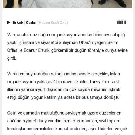
Erkek
|
Kadın
(Haberi Sesli Oku)
Van, unutulmaz düğün organizasyonlarından birine ev sahipliği
yaptı. İş insanı ve siyasetçi Süleyman Oflas'ın yeğeni Selim
Oflas ile Edanur Ertürk, görkemli bir düğün töreniyle dünya evine
girdi.
Van'ın en büyük düğün salonlarından birinde gerçekleştirilen
organizasyona yaklaşık 4 bin davetli katıldı. Türkiye'nin farklı
illerinin yanı sıra yurt dışından da çok sayıda misafirin iştirak
ettiği düğün, yoğun katılımıyla adeta bir buluşmaya dönüştü.
Gelin ve damadın mutluluğunu paylaşmak üzere düzenlenen
düğüne siyaset dünyasından isimler, iş insanları, sivil toplum
kuruluşlarının temsilcileri, kanaat önderleri, aşiret liderleri ve çok