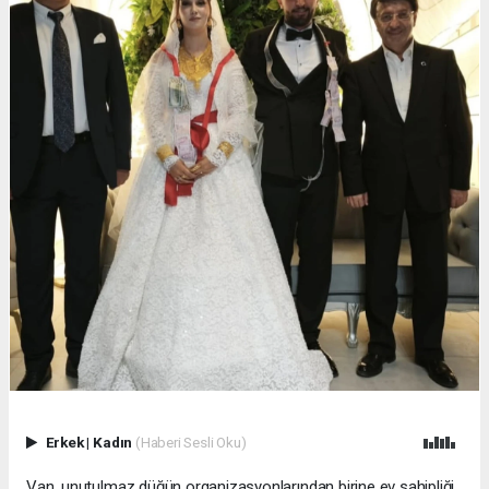
Erkek
|
Kadın
(Haberi Sesli Oku)
Van, unutulmaz düğün organizasyonlarından birine ev sahipliği