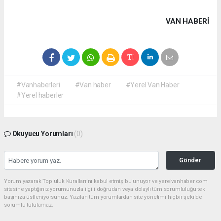
VAN HABERİ
#Vanhaberleri
#Van haber
#Yerel Van Haber
#Yerel haberler
Okuyucu Yorumları
(0)
Gönder
Yorum yazarak Topluluk Kuralları’nı kabul etmiş bulunuyor ve yerelvanhaber.com
sitesine yaptığınız yorumunuzla ilgili doğrudan veya dolaylı tüm sorumluluğu tek
başınıza üstleniyorsunuz. Yazılan tüm yorumlardan site yönetimi hiçbir şekilde
sorumlu tutulamaz.