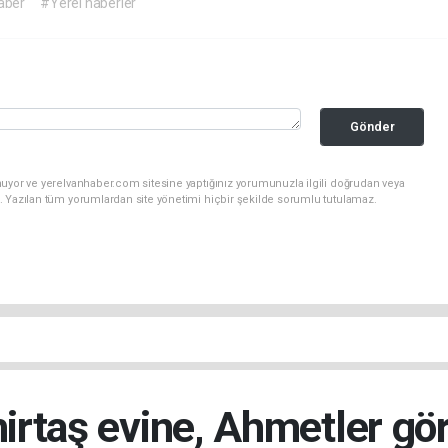
aber
#Yerel haberler
Gönder
nuyor ve yerelvanhaber.com sitesine yaptığınız yorumunuzla ilgili doğrudan veya
. Yazılan tüm yorumlardan site yönetimi hiçbir şekilde sorumlu tutulamaz.
irtaş evine, Ahmetler gö