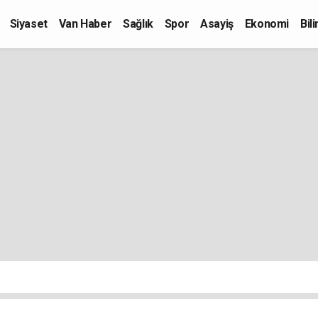
Siyaset
Van Haber
Sağlık
Spor
Asayiş
Ekonomi
Bil
Kültür-Sanat
Eğitim