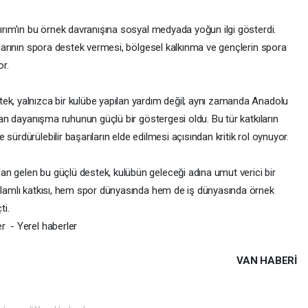
dırım’ın bu örnek davranışına sosyal medyada yoğun ilgi gösterdi.
anlarının spora destek vermesi, bölgesel kalkınma ve gençlerin spora
r.
ek, yalnızca bir kulübe yapılan yardım değil; aynı zamanda Anadolu
olan dayanışma ruhunun güçlü bir göstergesi oldu. Bu tür katkıların
sürdürülebilir başarıların elde edilmesi açısından kritik rol oynuyor.
n gelen bu güçlü destek, kulübün geleceği adına umut verici bir
anlamlı katkısı, hem spor dünyasında hem de iş dünyasında örnek
ti.
r - Yerel haberler
VAN HABERİ