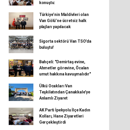
konuştu:
Türkiye’nin Maldivleri olan
Van Gölü’ne ücretsiz halk
plajları yapılacak
Sigorta sektörü Van TSO'da
buluştu!
Bahçeli: "Demirtaş evine,
Ahmetler görevine, Öcalan
umut hakkına kavuşmalıdır"
Ülkü Ocakları Van
Teşkilatından Çanakkale'ye
Anlamlı Ziyaret
AK Parti İpekyolu İlçe Kadın
Kolları, Hane Ziyaretleri
Gerçekleştirdi