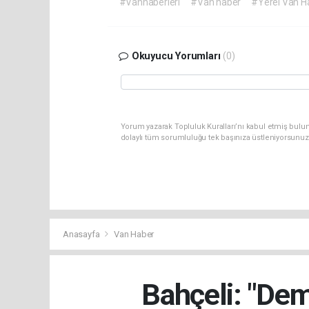
#Vanhaberleri
#Van haber
#Yerel Van H
Okuyucu Yorumları
(0)
Yorum yazarak Topluluk Kuralları’nı kabul etmiş bulu
dolaylı tüm sorumluluğu tek başınıza üstleniyorsunuz
Anasayfa
Van Haber
Bahçeli: "Dem