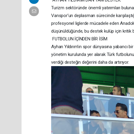
"AYHAN YILDIRIM'DAN TAM DESTEK:
Turizm sektöründe önemli yatırımları bulun
Vanspor’un deplasman sürecinde karşılaştığı
profesyonel liglerde mücadele eden Anadolu 
düşünüldüğünde, bu destek kulüp için kritik b
FUTBOLUN İÇİNDEN BİR İSİM
Ayhan Yıldırım’ın spor dünyasına yabancı bi
yönetim kurulunda yer alarak Türk futbolunun
verdiği desteğin değerini daha da artırıyor.