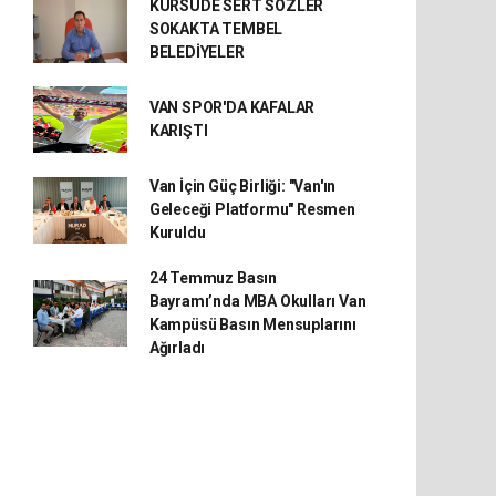
KÜRSÜDE SERT SÖZLER
SOKAKTA TEMBEL
BELEDİYELER
VAN SPOR'DA KAFALAR
KARIŞTI
Van İçin Güç Birliği: "Van'ın
Geleceği Platformu" Resmen
Kuruldu
24 Temmuz Basın
Bayramı’nda MBA Okulları Van
Kampüsü Basın Mensuplarını
Ağırladı