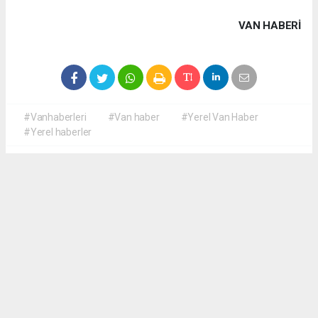
VAN HABERİ
#Vanhaberleri
#Van haber
#Yerel Van Haber
#Yerel haberler
Okuyucu Yorumları
(0)
Gönder
Yorum yazarak Topluluk Kuralları’nı kabul etmiş bulunuyor ve yerelvanhaber.com
sitesine yaptığınız yorumunuzla ilgili doğrudan veya dolaylı tüm sorumluluğu tek
başınıza üstleniyorsunuz. Yazılan tüm yorumlardan site yönetimi hiçbir şekilde
sorumlu tutulamaz.