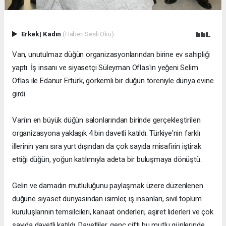
Erkek
|
Kadın
(Haberi Sesli Oku)
Van, unutulmaz düğün organizasyonlarından birine ev sahipliği
yaptı. İş insanı ve siyasetçi Süleyman Oflas'ın yeğeni Selim
Oflas ile Edanur Ertürk, görkemli bir düğün töreniyle dünya evine
girdi.
Van'ın en büyük düğün salonlarından birinde gerçekleştirilen
organizasyona yaklaşık 4 bin davetli katıldı. Türkiye'nin farklı
illerinin yanı sıra yurt dışından da çok sayıda misafirin iştirak
ettiği düğün, yoğun katılımıyla adeta bir buluşmaya dönüştü.
Gelin ve damadın mutluluğunu paylaşmak üzere düzenlenen
düğüne siyaset dünyasından isimler, iş insanları, sivil toplum
kuruluşlarının temsilcileri, kanaat önderleri, aşiret liderleri ve çok
sayıda davetli katıldı. Davetliler, genç çifti bu mutlu günlerinde