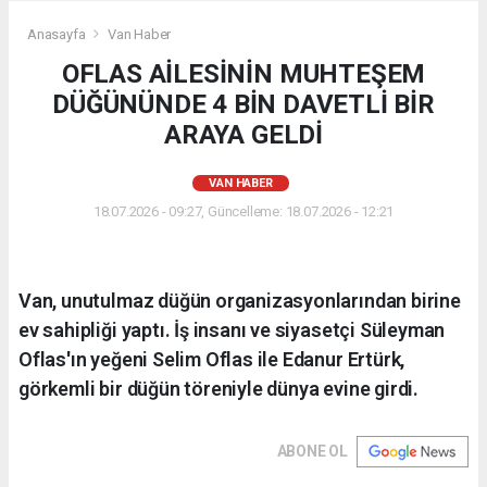
Anasayfa
Van Haber
OFLAS AİLESİNİN MUHTEŞEM
DÜĞÜNÜNDE 4 BİN DAVETLİ BİR
ARAYA GELDİ
VAN HABER
18.07.2026 - 09:27, Güncelleme: 18.07.2026 - 12:21
Van, unutulmaz düğün organizasyonlarından birine
ev sahipliği yaptı. İş insanı ve siyasetçi Süleyman
Oflas'ın yeğeni Selim Oflas ile Edanur Ertürk,
görkemli bir düğün töreniyle dünya evine girdi.
ABONE OL