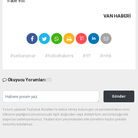
ifade etti.
VAN HABERİ
#serkanpınar
#futbolhakemi
#tff
#mhk
Okuyucu Yorumları
(0)
Gönder
Yorum yazarak Topluluk Kuralları’nı kabul etmiş bulunuyor ve yerelvanhaber.com
sitesine yaptığınız yorumunuzla ilgili doğrudan veya dolaylı tüm sorumluluğu tek
başınıza üstleniyorsunuz. Yazılan tüm yorumlardan site yönetimi hiçbir şekilde
sorumlu tutulamaz.