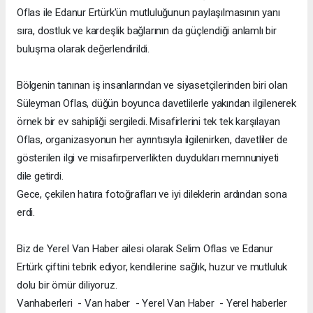
Oflas ile Edanur Ertürk'ün mutluluğunun paylaşılmasının yanı
sıra, dostluk ve kardeşlik bağlarının da güçlendiği anlamlı bir
buluşma olarak değerlendirildi.
Bölgenin tanınan iş insanlarından ve siyasetçilerinden biri olan
Süleyman Oflas, düğün boyunca davetlilerle yakından ilgilenerek
örnek bir ev sahipliği sergiledi. Misafirlerini tek tek karşılayan
Oflas, organizasyonun her ayrıntısıyla ilgilenirken, davetliler de
gösterilen ilgi ve misafirperverlikten duydukları memnuniyeti
dile getirdi.
Gece, çekilen hatıra fotoğrafları ve iyi dileklerin ardından sona
erdi.
Biz de Yerel Van Haber ailesi olarak Selim Oflas ve Edanur
Ertürk çiftini tebrik ediyor, kendilerine sağlık, huzur ve mutluluk
dolu bir ömür diliyoruz.
Vanhaberleri - Van haber - Yerel Van Haber - Yerel haberler