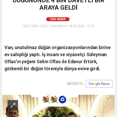
DÜĞÜNÜNDE 4 BİN DAVETLİ BİR
ARAYA GELDİ
VAN HABER
18.07.2026 - 09:27, Güncelleme: 18.07.2026 - 12:21
Van, unutulmaz düğün organizasyonlarından birine
ev sahipliği yaptı. İş insanı ve siyasetçi Süleyman
Oflas'ın yeğeni Selim Oflas ile Edanur Ertürk,
görkemli bir düğün töreniyle dünya evine girdi.
ABONE OL