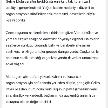
Geline kilolarca altın takıldığı öğrenilirken, takı töreni zarf
usulüyle gerçekleştirildi. Yoğun katılım nedeniyle düzenli bir
organizasyonla sürdürülen takı merasimi, davetlilerin büyük
ilgisini gördü.
Gece boyunca seslendirilen birbirinden güzel Van türküleri ve
yöresel ezgiler eşliğinde davetliler doyasıya eğlendi. Halayların
saatlerce sürdüğü düğünde birlik ve beraberlik mesajları
verilirken, renkli görüntüler geceye damga vurdu. Coşkunun bir
an olsun eksik olmadığı organizasyonda davetliler unutulmaz
anlar yaşadı.
Muhteşem atmosferi, yüksek katılımı ve kusursuz
organizasyonuyla hafızalarda yer eden düğün, genç çift Selim
Oflas ile Edanur Ertürk'ün mutluluğunun paylaşılmasının yanı
sıra, dostluk ve kardeşlik bağlarının da güçlendiği anlamlı bir
buluşma olarak değerlendirildi.