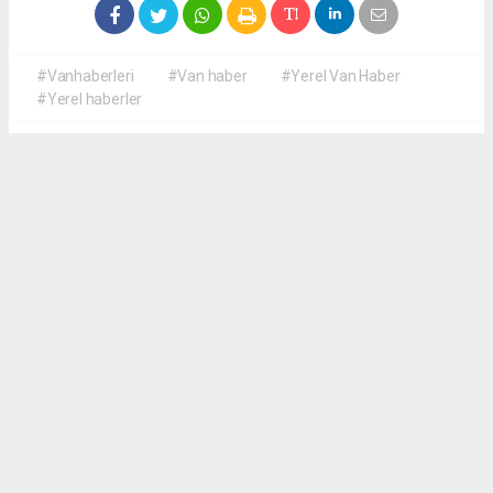
#Vanhaberleri
#Van haber
#Yerel Van Haber
#Yerel haberler
Okuyucu Yorumları
(0)
Gönder
Yorum yazarak Topluluk Kuralları’nı kabul etmiş bulunuyor ve yerelvanhaber.com
sitesine yaptığınız yorumunuzla ilgili doğrudan veya dolaylı tüm sorumluluğu tek
başınıza üstleniyorsunuz. Yazılan tüm yorumlardan site yönetimi hiçbir şekilde
sorumlu tutulamaz.
haber paketi
haber scripti
haber yazılımı