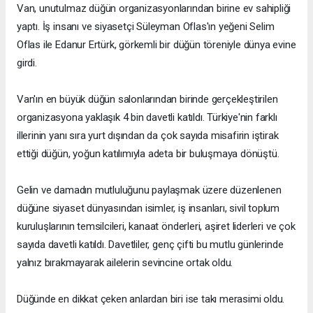
Van, unutulmaz düğün organizasyonlarından birine ev sahipliği
yaptı. İş insanı ve siyasetçi Süleyman Oflas'ın yeğeni Selim
Oflas ile Edanur Ertürk, görkemli bir düğün töreniyle dünya evine
girdi.
Van'ın en büyük düğün salonlarından birinde gerçekleştirilen
organizasyona yaklaşık 4 bin davetli katıldı. Türkiye'nin farklı
illerinin yanı sıra yurt dışından da çok sayıda misafirin iştirak
ettiği düğün, yoğun katılımıyla adeta bir buluşmaya dönüştü.
Gelin ve damadın mutluluğunu paylaşmak üzere düzenlenen
düğüne siyaset dünyasından isimler, iş insanları, sivil toplum
kuruluşlarının temsilcileri, kanaat önderleri, aşiret liderleri ve çok
sayıda davetli katıldı. Davetliler, genç çifti bu mutlu günlerinde
yalnız bırakmayarak ailelerin sevincine ortak oldu.
Düğünde en dikkat çeken anlardan biri ise takı merasimi oldu.