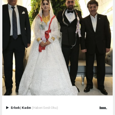
Erkek
|
Kadın
(Haberi Sesli Oku)