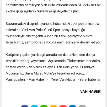
performans sergileyen Van ekibi, mücadeleden 51-22’lik net bir
skorla galip ayrılarak turnuvaya galibiyetle başladı.
Savunmadaki disiplinli oyununu hücumdaki etkili performansla
birleştiren Yeni Van Polis Gücü Spor, ortaya koyduğu
mücadeleyle dikkat çekti. Alınan bu farklı galibiyetle birlikte
temsilcimiz, şampiyonada yoluna emin adımlarla devam ediyor.
Kulüpten yapılan yazılı açıklamada ise desteklerinden dolayı
teşekkür mesajı yayımlandı. Açıklamada, “Takımımıza her daim
destek veren Van Valimiz Sayın Ozan Balcı'ya ve İl Emniyet
Müdürümüz Sayın Murat Mutlu'ya teşekkür ediyoruz.
Vanhaberleri - Van Haber - Yerel Van Haber - Yerel haberler
VAN HABERİ