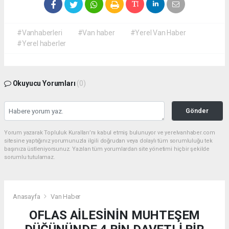
#Vanhaberleri
#Van haber
#Yerel Van Haber
#Yerel haberler
Okuyucu Yorumları
(0)
Gönder
Yorum yazarak Topluluk Kuralları’nı kabul etmiş bulunuyor ve yerelvanhaber.com
sitesine yaptığınız yorumunuzla ilgili doğrudan veya dolaylı tüm sorumluluğu tek
başınıza üstleniyorsunuz. Yazılan tüm yorumlardan site yönetimi hiçbir şekilde
sorumlu tutulamaz.
Anasayfa
Van Haber
OFLAS AİLESİNİN MUHTEŞEM