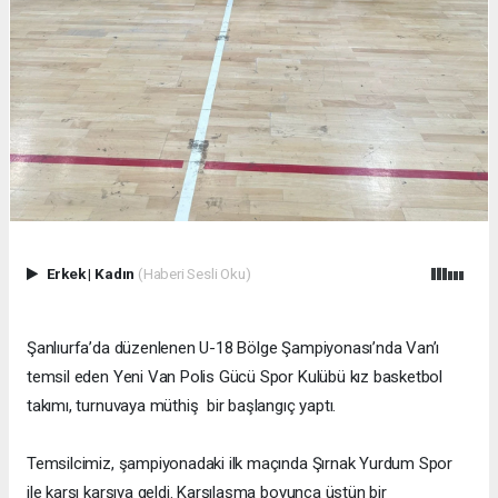
Erkek
|
Kadın
(Haberi Sesli Oku)
Şanlıurfa’da düzenlenen U-18 Bölge Şampiyonası’nda Van’ı
temsil eden Yeni Van Polis Gücü Spor Kulübü kız basketbol
takımı, turnuvaya müthiş bir başlangıç yaptı.
Temsilcimiz, şampiyonadaki ilk maçında Şırnak Yurdum Spor
ile karşı karşıya geldi. Karşılaşma boyunca üstün bir