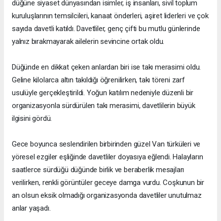
düğüne siyaset dünyasından isimler, iş insanları, sivil toplum
kuruluşlarının temsilcileri, kanaat önderleri, aşiret liderleri ve çok
sayıda davetli katıldı. Davetliler, genç çifti bu mutlu günlerinde
yalnız bırakmayarak ailelerin sevincine ortak oldu.
Düğünde en dikkat çeken anlardan biri ise takı merasimi oldu.
Geline kilolarca altın takıldığı öğrenilirken, takı töreni zarf
usulüyle gerçekleştirildi. Yoğun katılım nedeniyle düzenli bir
organizasyonla sürdürülen takı merasimi, davetlilerin büyük
ilgisini gördü.
Gece boyunca seslendirilen birbirinden güzel Van türküleri ve
yöresel ezgiler eşliğinde davetliler doyasıya eğlendi. Halayların
saatlerce sürdüğü düğünde birlik ve beraberlik mesajları
verilirken, renkli görüntüler geceye damga vurdu. Coşkunun bir
an olsun eksik olmadığı organizasyonda davetliler unutulmaz
anlar yaşadı.