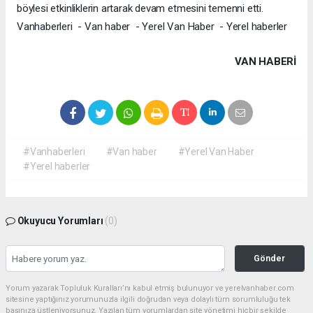
böylesi etkinliklerin artarak devam etmesini temenni etti.
Vanhaberleri - Van haber - Yerel Van Haber - Yerel haberler
VAN HABERİ
#Vanhaberleri
#Van haber
#Yerel Van Haber
#Yerel haberler
Okuyucu Yorumları
(0)
Gönder
Yorum yazarak Topluluk Kuralları’nı kabul etmiş bulunuyor ve yerelvanhaber.com
sitesine yaptığınız yorumunuzla ilgili doğrudan veya dolaylı tüm sorumluluğu tek
başınıza üstleniyorsunuz. Yazılan tüm yorumlardan site yönetimi hiçbir şekilde