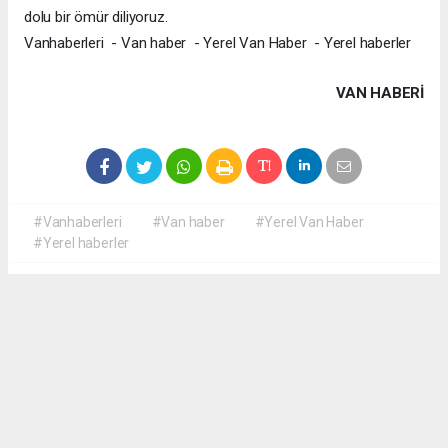
dolu bir ömür diliyoruz.
Vanhaberleri - Van haber - Yerel Van Haber - Yerel haberler
VAN HABERİ
#Vanhaberleri
#Van haber
#Yerel Van Haber
#Yerel haberler
Okuyucu Yorumları
(0)
Gönder
Yorum yazarak Topluluk Kuralları’nı kabul etmiş bulunuyor ve yerelvanhaber.com
sitesine yaptığınız yorumunuzla ilgili doğrudan veya dolaylı tüm sorumluluğu tek