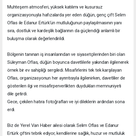
Muhteşem atmosferi, yüksek katılımı ve kusursuz
organizasyonuyla hafızalarda yer eden düğün, genç çift Selim
Oflas ile Edanur Ertürk'ün mutluluğunun paylaşılmasının yanı
sıra, dostluk ve kardeşlik bağlarının da güçlendiği anlamlı bir
buluşma olarak değerlendirildi.
Bölgenin tanınan iş insanlarından ve siyasetçilerinden biri olan
Süleyman Oflas, düğün boyunca davetlilerle yakından ilgilenerek
örnek bir ev sahipliği sergiledi. Misafirlerini tek tek karşılayan
Oflas, organizasyonun her ayrıntısıyla ilgilenirken, davetliler de
gösterilen ilgi ve misafirperverlikten duydukları memnuniyeti
dile getirdi.
Gece, çekilen hatıra fotoğrafları ve iyi dileklerin ardından sona
erdi.
Biz de Yerel Van Haber ailesi olarak Selim Oflas ve Edanur
Ertürk çiftini tebrik ediyor, kendilerine sağlık, huzur ve mutluluk