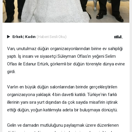
Erkek
|
Kadın
(Haberi Sesli Oku)
Van, unutulmaz düğün organizasyonlarından birine ev sahipliği
yaptı. İş insanı ve siyasetçi Süleyman Oflas'ın yeğeni Selim
Oflas ile Edanur Ertürk, görkemli bir düğün töreniyle dünya evine
girdi.
Van'ın en büyük düğün salonlarından birinde gerçekleştirilen
organizasyona yaklaşık 4 bin davetli katıldı. Türkiye'nin farklı
illerinin yanı sıra yurt dışından da çok sayıda misafirin iştirak
ettiği düğün, yoğun katılımıyla adeta bir buluşmaya dönüştü.
Gelin ve damadın mutluluğunu paylaşmak üzere düzenlenen