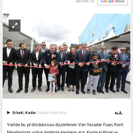
ABONE OL
Erkek
|
Kadın
(Haberi Sesli Oku)
Van’da bu yıl dördüncüsü düzenlenen Van Yazarlar Fuarı, Kent
Meydanı’nda yoğun katılımla kapılarını açtı. Kente kültürel ve