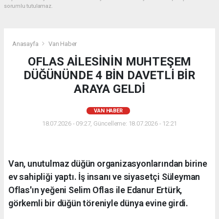
sorumlu tutulamaz.
Anasayfa
Van Haber
OFLAS AİLESİNİN MUHTEŞEM
DÜĞÜNÜNDE 4 BİN DAVETLİ BİR
ARAYA GELDİ
VAN HABER
18.07.2026 - 09:27, Güncelleme: 18.07.2026 - 12:21
Van, unutulmaz düğün organizasyonlarından birine
ev sahipliği yaptı. İş insanı ve siyasetçi Süleyman
Oflas'ın yeğeni Selim Oflas ile Edanur Ertürk,
görkemli bir düğün töreniyle dünya evine girdi.