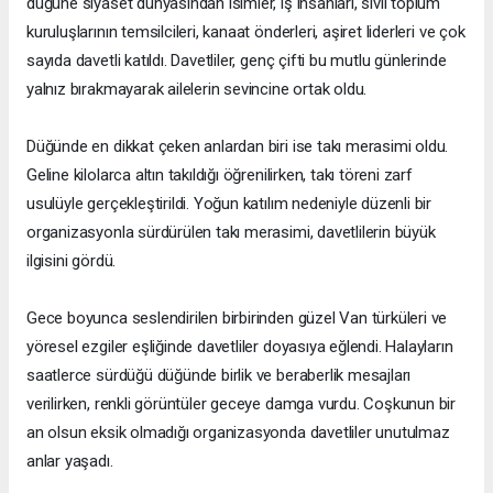
düğüne siyaset dünyasından isimler, iş insanları, sivil toplum
kuruluşlarının temsilcileri, kanaat önderleri, aşiret liderleri ve çok
sayıda davetli katıldı. Davetliler, genç çifti bu mutlu günlerinde
yalnız bırakmayarak ailelerin sevincine ortak oldu.
Düğünde en dikkat çeken anlardan biri ise takı merasimi oldu.
Geline kilolarca altın takıldığı öğrenilirken, takı töreni zarf
usulüyle gerçekleştirildi. Yoğun katılım nedeniyle düzenli bir
organizasyonla sürdürülen takı merasimi, davetlilerin büyük
ilgisini gördü.
Gece boyunca seslendirilen birbirinden güzel Van türküleri ve
yöresel ezgiler eşliğinde davetliler doyasıya eğlendi. Halayların
saatlerce sürdüğü düğünde birlik ve beraberlik mesajları
verilirken, renkli görüntüler geceye damga vurdu. Coşkunun bir
an olsun eksik olmadığı organizasyonda davetliler unutulmaz
anlar yaşadı.