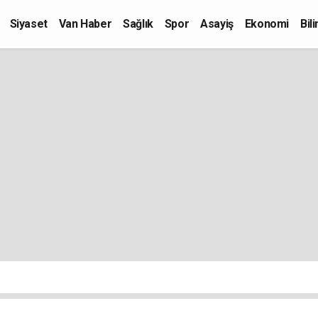
Siyaset
Van Haber
Sağlık
Spor
Asayiş
Ekonomi
Bil
Kültür-Sanat
Eğitim