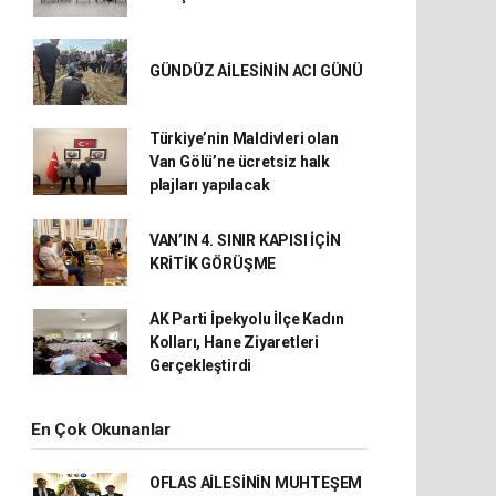
GÜNDÜZ AİLESİNİN ACI GÜNÜ
Türkiye’nin Maldivleri olan
Van Gölü’ne ücretsiz halk
plajları yapılacak
VAN’IN 4. SINIR KAPISI İÇİN
KRİTİK GÖRÜŞME
AK Parti İpekyolu İlçe Kadın
Kolları, Hane Ziyaretleri
Gerçekleştirdi
En Çok Okunanlar
OFLAS AİLESİNİN MUHTEŞEM