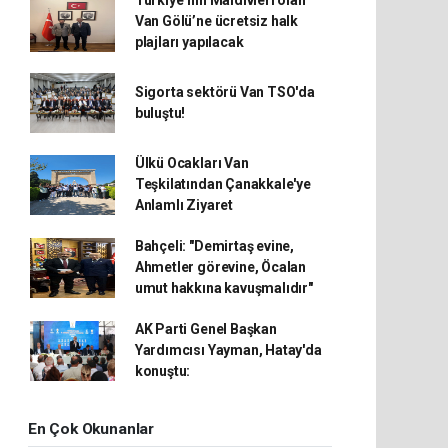
Türkiye’nin Maldivleri olan
Van Gölü’ne ücretsiz halk
plajları yapılacak
Sigorta sektörü Van TSO'da
buluştu!
Ülkü Ocakları Van
Teşkilatından Çanakkale'ye
Anlamlı Ziyaret
Bahçeli: "Demirtaş evine,
Ahmetler görevine, Öcalan
umut hakkına kavuşmalıdır"
AK Parti Genel Başkan
Yardımcısı Yayman, Hatay'da
konuştu:
En Çok Okunanlar