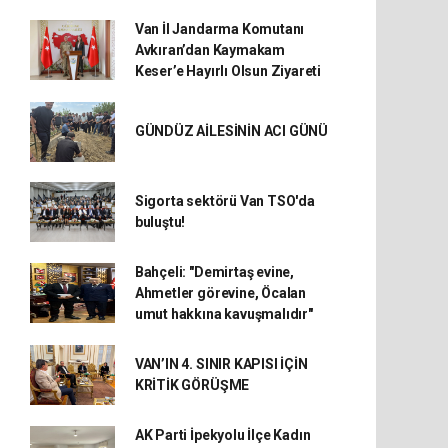
Van İl Jandarma Komutanı
Avkıran’dan Kaymakam
Keser’e Hayırlı Olsun Ziyareti
GÜNDÜZ AİLESİNİN ACI GÜNÜ
Sigorta sektörü Van TSO'da
buluştu!
Bahçeli: "Demirtaş evine,
Ahmetler görevine, Öcalan
umut hakkına kavuşmalıdır"
VAN’IN 4. SINIR KAPISI İÇİN
KRİTİK GÖRÜŞME
AK Parti İpekyolu İlçe Kadın