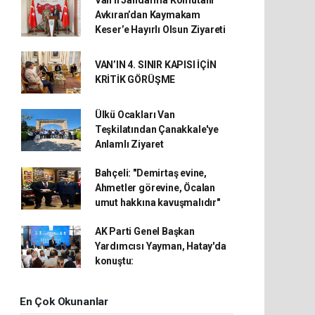
Van İl Jandarma Komutanı
Avkıran’dan Kaymakam
Keser’e Hayırlı Olsun Ziyareti
VAN’IN 4. SINIR KAPISI İÇİN
KRİTİK GÖRÜŞME
Ülkü Ocakları Van
Teşkilatından Çanakkale'ye
Anlamlı Ziyaret
Bahçeli: "Demirtaş evine,
Ahmetler görevine, Öcalan
umut hakkına kavuşmalıdır"
AK Parti Genel Başkan
Yardımcısı Yayman, Hatay'da
konuştu:
En Çok Okunanlar