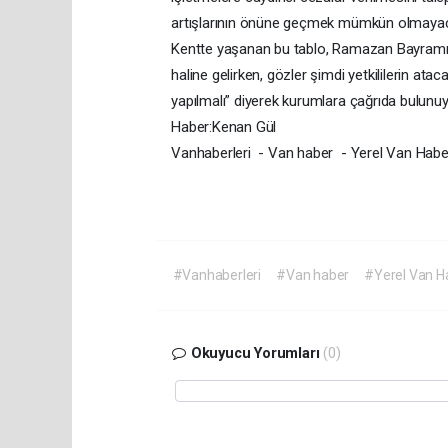
artışlarının önüne geçmek mümkün olmaya
Kentte yaşanan bu tablo, Ramazan Bayramı ö
haline gelirken, gözler şimdi yetkililerin a
yapılmalı” diyerek kurumlara çağrıda bulunuy
Haber:Kenan Gül
Vanhaberleri - Van haber - Yerel Van Habe
#Vanhaberleri
#Van haber
#Yerel Van H
Okuyucu Yorumları
(0)