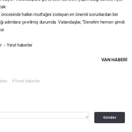
cak.
ncesinde halkın mutfağını zorlayan en önemli sorunlardan biri
tacağı adımlara çevrilmiş durumda. Vatandaşlar, “Denetim hemen şimdi
or.
r - Yerel haberler
VAN HABERİ
aber
#Yerel haberler
Gönder