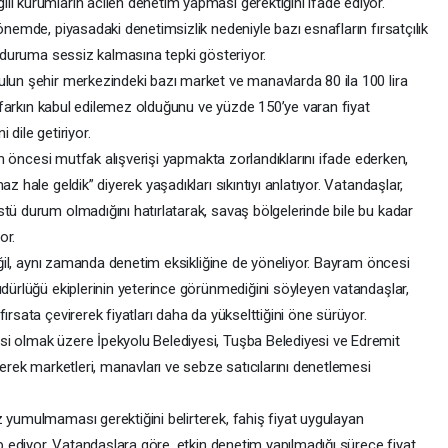
li kurumların acilen denetim yapması gerektiğini ifade ediyor.
önemde, piyasadaki denetimsizlik nedeniyle bazı esnafların fırsatçılık
bu duruma sessiz kalmasına tepki gösteriyor.
ulun şehir merkezindeki bazı market ve manavlarda 80 ila 100 lira
bu farkın kabul edilemez olduğunu ve yüzde 150’ye varan fiyat
i dile getiriyor.
ram öncesi mutfak alışverişi yapmakta zorlandıklarını ifade ederken,
z hale geldik” diyerek yaşadıkları sıkıntıyı anlatıyor. Vatandaşlar,
tü durum olmadığını hatırlatarak, savaş bölgelerinde bile bu kadar
or.
değil, aynı zamanda denetim eksikliğine de yöneliyor. Bayram öncesi
üdürlüğü ekiplerinin yeterince görünmediğini söyleyen vatandaşlar,
ırsata çevirerek fiyatları daha da yükselttiğini öne sürüyor.
si olmak üzere İpekyolu Belediyesi, Tuşba Belediyesi ve Edremit
nerek marketleri, manavları ve sebze satıcılarını denetlemesi
 yumulmaması gerektiğini belirterek, fahiş fiyat uygulayan
ep ediyor. Vatandaşlara göre, etkin denetim yapılmadığı sürece fiyat