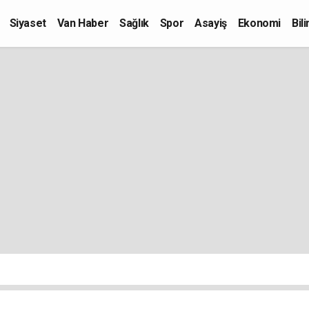
Siyaset
Van Haber
Sağlık
Spor
Asayiş
Ekonomi
Bil
Kültür-Sanat
Eğitim