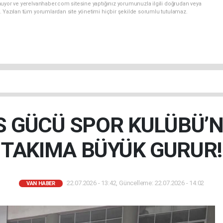
nuyor ve yerelvanhaber.com sitesine yaptığınız yorumunuzla ilgili doğrudan veya
. Yazılan tüm yorumlardan site yönetimi hiçbir şekilde sorumlu tutulamaz.
S GÜCÜ SPOR KULÜBÜ’N
TAKIMA BÜYÜK GURUR!
22.07.2026 - 13:42, Güncelleme: 22.07.2026 - 14:02
VAN HABER