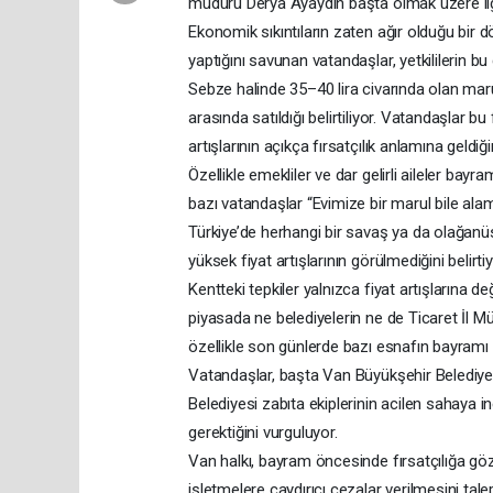
müdürü Derya Ayaydın başta olmak üzere ilgi
Ekonomik sıkıntıların zaten ağır olduğu bir d
yaptığını savunan vatandaşlar, yetkililerin 
Sebze halinde 35–40 lira civarında olan mar
arasında satıldığı belirtiliyor. Vatandaşlar 
artışlarının açıkça fırsatçılık anlamına geldiğin
Özellikle emekliler ve dar gelirli aileler bay
bazı vatandaşlar “Evimize bir marul bile alama
Türkiye’de herhangi bir savaş ya da olağanüs
yüksek fiyat artışlarının görülmediğini belirtiy
Kentteki tepkiler yalnızca fiyat artışlarına 
piyasada ne belediyelerin ne de Ticaret İl M
özellikle son günlerde bazı esnafın bayramı f
Vatandaşlar, başta Van Büyükşehir Belediye
Belediyesi zabıta ekiplerinin acilen sahaya i
gerektiğini vurguluyor.
Van halkı, bayram öncesinde fırsatçılığa göz
işletmelere caydırıcı cezalar verilmesini tal