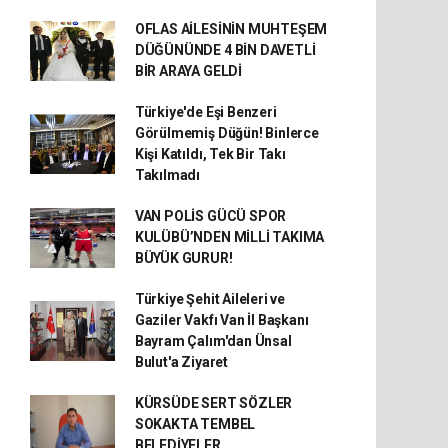
OFLAS AİLESİNİN MUHTEŞEM
DÜĞÜNÜNDE 4 BİN DAVETLİ
BİR ARAYA GELDİ
Türkiye'de Eşi Benzeri
Görülmemiş Düğün! Binlerce
Kişi Katıldı, Tek Bir Takı
Takılmadı
VAN POLİS GÜCÜ SPOR
KULÜBÜ’NDEN MİLLİ TAKIMA
BÜYÜK GURUR!
Türkiye Şehit Aileleri ve
Gaziler Vakfı Van İl Başkanı
Bayram Çalım'dan Ünsal
Bulut'a Ziyaret
KÜRSÜDE SERT SÖZLER
SOKAKTA TEMBEL
BELEDİYELER