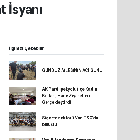
t İsyanı
İlginizi Çekebilir
GÜNDÜZ AİLESİNİN ACI GÜNÜ
AK Parti İpekyolu İlçe Kadın
Kolları, Hane Ziyaretleri
Gerçekleştirdi
Sigorta sektörü Van TSO'da
buluştu!