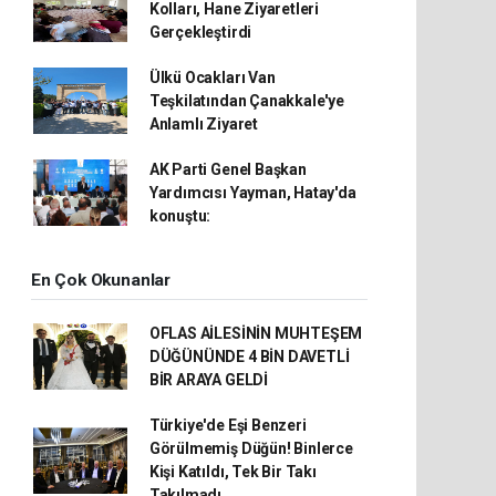
Kolları, Hane Ziyaretleri
Gerçekleştirdi
Ülkü Ocakları Van
Teşkilatından Çanakkale'ye
Anlamlı Ziyaret
AK Parti Genel Başkan
Yardımcısı Yayman, Hatay'da
konuştu:
En Çok Okunanlar
OFLAS AİLESİNİN MUHTEŞEM
DÜĞÜNÜNDE 4 BİN DAVETLİ
BİR ARAYA GELDİ
Türkiye'de Eşi Benzeri
Görülmemiş Düğün! Binlerce
Kişi Katıldı, Tek Bir Takı
Takılmadı