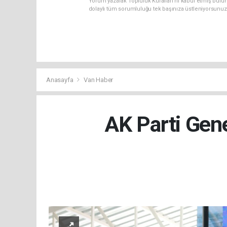
Yorum yazarak Topluluk Kuralları’nı kabul etmiş bulu
dolaylı tüm sorumluluğu tek başınıza üstleniyorsunuz
Anasayfa
Van Haber
AK Parti Gen