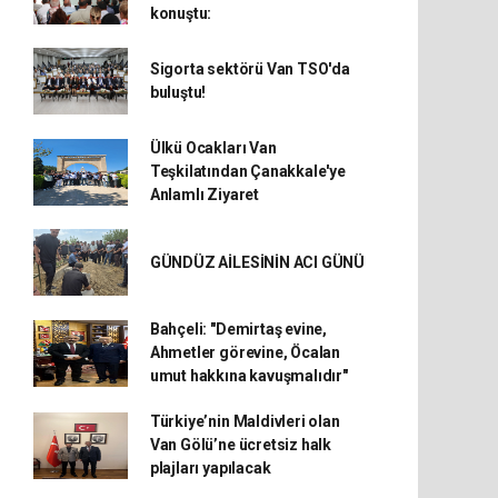
konuştu:
Sigorta sektörü Van TSO'da
buluştu!
Ülkü Ocakları Van
Teşkilatından Çanakkale'ye
Anlamlı Ziyaret
GÜNDÜZ AİLESİNİN ACI GÜNÜ
Bahçeli: "Demirtaş evine,
Ahmetler görevine, Öcalan
umut hakkına kavuşmalıdır"
Türkiye’nin Maldivleri olan
Van Gölü’ne ücretsiz halk
plajları yapılacak