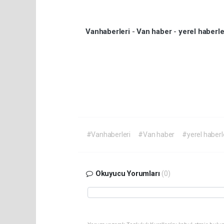
Vanhaberleri
-
Van haber
-
yerel haberl
#Vanhaberleri
#Van haber
#yerel haberl
Okuyucu Yorumları
(0)