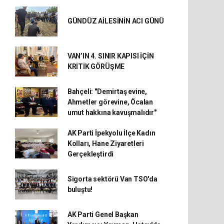
GÜNDÜZ AİLESİNİN ACI GÜNÜ
VAN’IN 4. SINIR KAPISI İÇİN
KRİTİK GÖRÜŞME
Bahçeli: "Demirtaş evine,
Ahmetler görevine, Öcalan
umut hakkına kavuşmalıdır"
AK Parti İpekyolu İlçe Kadın
Kolları, Hane Ziyaretleri
Gerçekleştirdi
Sigorta sektörü Van TSO'da
buluştu!
AK Parti Genel Başkan