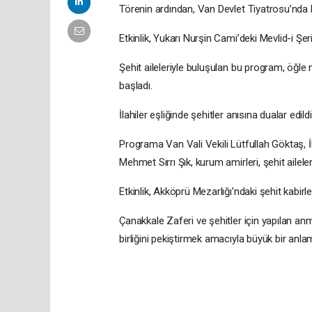
Törenin ardından, Van Devlet Tiyatrosu’nda b
Etkinlik, Yukarı Nurşin Cami’deki Mevlid-i Şe
Şehit aileleriyle buluşulan bu program, öğle
başladı.
İlahiler eşliğinde şehitler anısına dualar edildi
Programa Van Vali Vekili Lütfullah Göktaş,
Mehmet Sırrı Şık, kurum amirleri, şehit aileleri
Etkinlik, Akköprü Mezarlığı’ndaki şehit kabirle
Çanakkale Zaferi ve şehitler için yapılan anm
birliğini pekiştirmek amacıyla büyük bir anlam