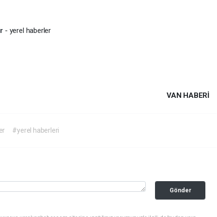
er
- yerel haberler
VAN HABERİ
er
#yerel haberleri
Gönder