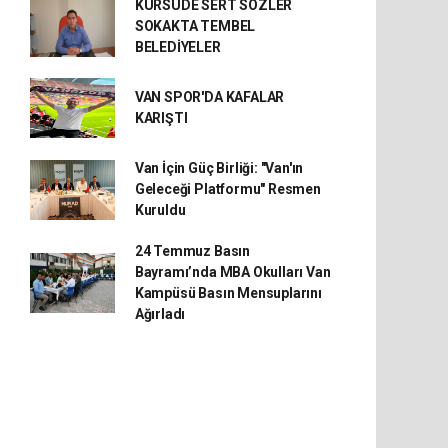
KÜRSÜDE SERT SÖZLER
SOKAKTA TEMBEL
BELEDİYELER
VAN SPOR'DA KAFALAR
KARIŞTI
Van İçin Güç Birliği: "Van'ın
Geleceği Platformu" Resmen
Kuruldu
24 Temmuz Basın
Bayramı’nda MBA Okulları Van
Kampüsü Basın Mensuplarını
Ağırladı