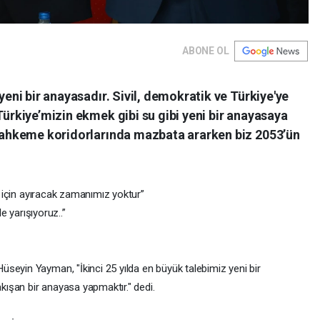
ABONE OL
 yeni bir anayasadır. Sivil, demokratik ve Türkiye'ye
Türkiye’mizin ekmek gibi su gibi yeni bir anayasaya
t mahkeme koridorlarında mazbata ararken biz 2053’ün
k için ayıracak zamanımız yoktur”
le yarışıyoruz..”
seyin Yayman, "İkinci 25 yılda en büyük talebimiz yeni bir
akışan bir anayasa yapmaktır." dedi.