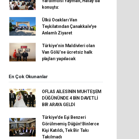
Yardımcısı Yayman, Hatay'da
konuştu:
Ülkü Ocakları Van
Teşkilatından Çanakkale'ye
Anlamlı Ziyaret
Türkiye’nin Maldivleri olan
Van Gölü’ne ücretsiz halk
plajları yapılacak
En Çok Okunanlar
OFLAS AİLESİNİN MUHTEŞEM
DÜĞÜNÜNDE 4 BİN DAVETLİ
BİR ARAYA GELDİ
Türkiye'de Eşi Benzeri
Görülmemiş Düğün! Binlerce
Kişi Katıldı, Tek Bir Takı
Takılmadı