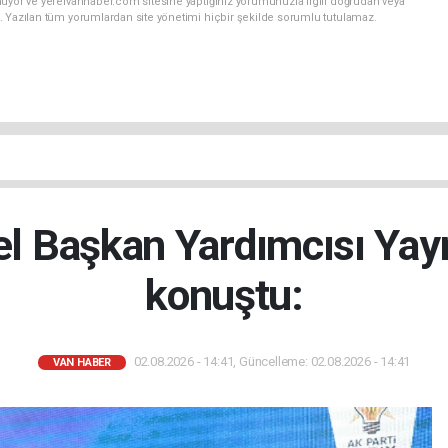
nuyor ve yerelvanhaber.com sitesine yaptığınız yorumunuzla ilgili doğrudan veya
. Yazılan tüm yorumlardan site yönetimi hiçbir şekilde sorumlu tutulamaz.
el Başkan Yardımcısı Yay
konuştu:
02.08.2026 - 14:41, Güncelleme: 02.08.2026 - 14:41
VAN HABER