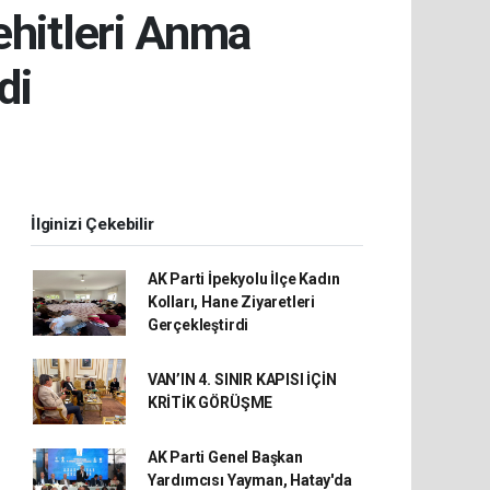
ehitleri Anma
di
İlginizi Çekebilir
AK Parti İpekyolu İlçe Kadın
Kolları, Hane Ziyaretleri
Gerçekleştirdi
VAN’IN 4. SINIR KAPISI İÇİN
KRİTİK GÖRÜŞME
AK Parti Genel Başkan
Yardımcısı Yayman, Hatay'da