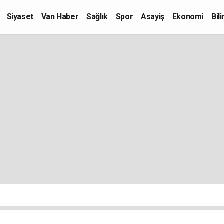
Siyaset
Van Haber
Sağlık
Spor
Asayiş
Ekonomi
Bil
Kültür-Sanat
Eğitim