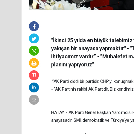
"İkinci 25 yılda en büyük talebimiz
yakışan bir anayasa yapmaktır" - ⁠”
ihtiyacımız vardır.” - ⁠”Muhalefe
planını yapıyoruz”
⁠”AK Parti ciddi bir partidir. CHP’yi konuşma
- ⁠”AK Partinin rakibi AK Partidir. Biz kendimiz
HATAY - AK Parti Genel Başkan Yardımcısı Hü
anayasadır. Sivil, demokratik ve Türkiye'ye y