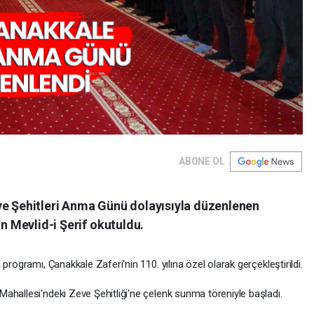
ABONE OL
ve Şehitleri Anma Günü dolayısıyla düzenlenen
in Mevlid-i Şerif okutuldu.
programı, Çanakkale Zaferi'nin 110. yılına özel olarak gerçekleştirildi.
ahallesi'ndeki Zeve Şehitliği'ne çelenk sunma töreniyle başladı.