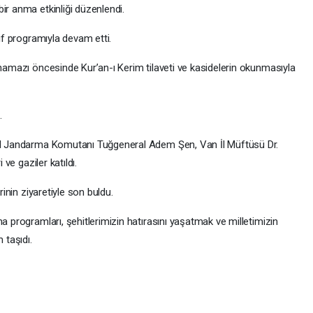
ir anma etkinliği düzenlendi.
rif programıyla devam etti.
 namazı öncesinde Kur’an-ı Kerim tilaveti ve kasidelerin okunmasıyla
.
 İl Jandarma Komutanı Tuğgeneral Adem Şen, Van İl Müftüsü Dr.
 ve gaziler katıldı.
rinin ziyaretiyle son buldu.
a programları, şehitlerimizin hatırasını yaşatmak ve milletimizin
 taşıdı.