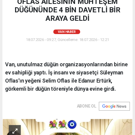
OFLAS AİLESİNİN MUHTEŞEM
DÜĞÜNÜNDE 4 BİN DAVETLİ BİR
ARAYA GELDİ
VAN HABER
18.07.2026 - 09:27, Güncelleme: 18.07.2026 - 12:21
Van, unutulmaz düğün organizasyonlarından birine
ev sahipliği yaptı. İş insanı ve siyasetçi Süleyman
Oflas'ın yeğeni Selim Oflas ile Edanur Ertürk,
görkemli bir düğün töreniyle dünya evine girdi.
ABONE OL