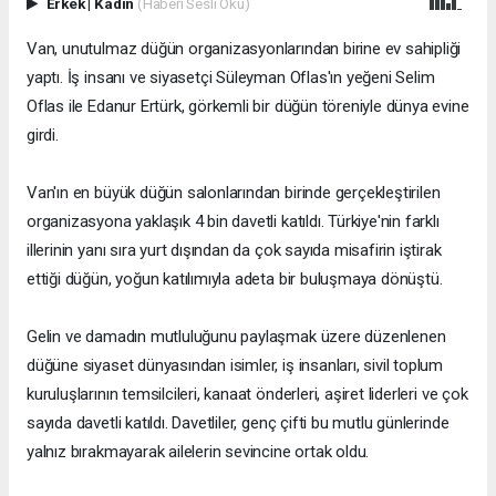
Erkek
|
Kadın
(Haberi Sesli Oku)
Van, unutulmaz düğün organizasyonlarından birine ev sahipliği
yaptı. İş insanı ve siyasetçi Süleyman Oflas'ın yeğeni Selim
Oflas ile Edanur Ertürk, görkemli bir düğün töreniyle dünya evine
girdi.
Van'ın en büyük düğün salonlarından birinde gerçekleştirilen
organizasyona yaklaşık 4 bin davetli katıldı. Türkiye'nin farklı
illerinin yanı sıra yurt dışından da çok sayıda misafirin iştirak
ettiği düğün, yoğun katılımıyla adeta bir buluşmaya dönüştü.
Gelin ve damadın mutluluğunu paylaşmak üzere düzenlenen
düğüne siyaset dünyasından isimler, iş insanları, sivil toplum
kuruluşlarının temsilcileri, kanaat önderleri, aşiret liderleri ve çok
sayıda davetli katıldı. Davetliler, genç çifti bu mutlu günlerinde
yalnız bırakmayarak ailelerin sevincine ortak oldu.