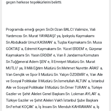
geçen herkese teşekkürlerini belirtti.
Programda emeği geçen Sn.Dr.Ozan BALCI Valimize, Vali
Yardımcısı Sn. Murat YAYABAŞI’ ya, İpekyolu Kaymakamı
Sn.Abdulkadir Umut KASMAN’ a, Tuşba Kaymakamı Sn. Musa
GÖKTAŞ’ a, Edremit Kaymakamı Sn. Yücel ERDEM’ e, Gürpınar
Kaymakamı Sn. Yasin ERDEM’ e, Van İl Jandarma Komutanı
Sn.Tuğğeneral Adem ŞEN’ e, İl Emniyet Müdürü Sn. Murat
MUTLU’ ya, İl Milli Eğitim Müdürü Sn.Mehmet Nurettin ARAS’ a,
Van Gençlik ve Spor İl Müdürü Sn. Yalçın ÖZDEMİR’ e, Van Aile
ve Sosyal Politikalar İl Müdürü Sn.İsmetullah ALTUN’ a, İstanbul
Aile ve Sosyal Politikalar İl Müdürü Sn.Ömer TURAN’ a, Türkiye
Gaziler ve Şehit Aileleri Genel Başkanı Sn. Lokman AYLAR’ a,
Türkiye Gaziler ve Şehit Aileleri Vakfı İstanbul Şube Başkanı
Sn.Ferhat KOÇAK’ a, İş İnsanı Sn. Menduh KAHRAMAN’ a, İş