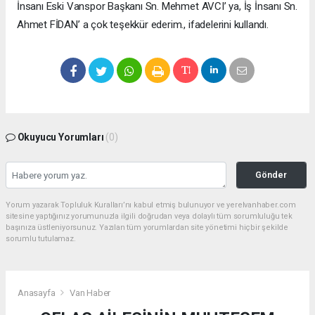
İnsanı Eski Vanspor Başkanı Sn. Mehmet AVCI’ ya, İş İnsanı Sn.
Ahmet FİDAN’ a çok teşekkür ederim., ifadelerini kullandı.
Okuyucu Yorumları
(0)
Gönder
Yorum yazarak Topluluk Kuralları’nı kabul etmiş bulunuyor ve yerelvanhaber.com
sitesine yaptığınız yorumunuzla ilgili doğrudan veya dolaylı tüm sorumluluğu tek
başınıza üstleniyorsunuz. Yazılan tüm yorumlardan site yönetimi hiçbir şekilde
sorumlu tutulamaz.
Anasayfa
Van Haber