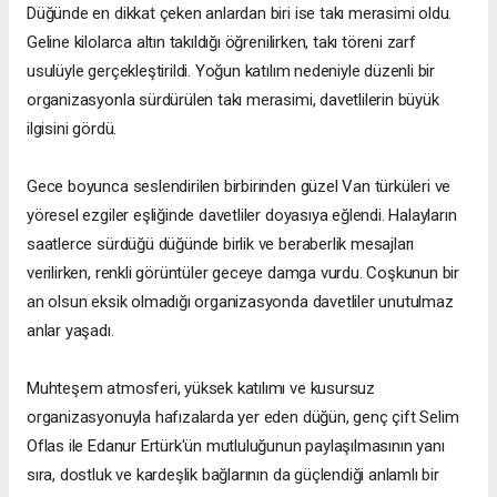
Düğünde en dikkat çeken anlardan biri ise takı merasimi oldu.
Geline kilolarca altın takıldığı öğrenilirken, takı töreni zarf
usulüyle gerçekleştirildi. Yoğun katılım nedeniyle düzenli bir
organizasyonla sürdürülen takı merasimi, davetlilerin büyük
ilgisini gördü.
Gece boyunca seslendirilen birbirinden güzel Van türküleri ve
yöresel ezgiler eşliğinde davetliler doyasıya eğlendi. Halayların
saatlerce sürdüğü düğünde birlik ve beraberlik mesajları
verilirken, renkli görüntüler geceye damga vurdu. Coşkunun bir
an olsun eksik olmadığı organizasyonda davetliler unutulmaz
anlar yaşadı.
Muhteşem atmosferi, yüksek katılımı ve kusursuz
organizasyonuyla hafızalarda yer eden düğün, genç çift Selim
Oflas ile Edanur Ertürk'ün mutluluğunun paylaşılmasının yanı
sıra, dostluk ve kardeşlik bağlarının da güçlendiği anlamlı bir