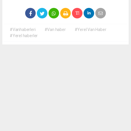
#Vanhaberleri
#Van haber
#Yerel Van Haber
#Yerel haberler
Okuyucu Yorumları
(0)
Gönder
Yorum yazarak Topluluk Kuralları’nı kabul etmiş bulunuyor ve yerelvanhaber.com
sitesine yaptığınız yorumunuzla ilgili doğrudan veya dolaylı tüm sorumluluğu tek
başınıza üstleniyorsunuz. Yazılan tüm yorumlardan site yönetimi hiçbir şekilde
sorumlu tutulamaz.