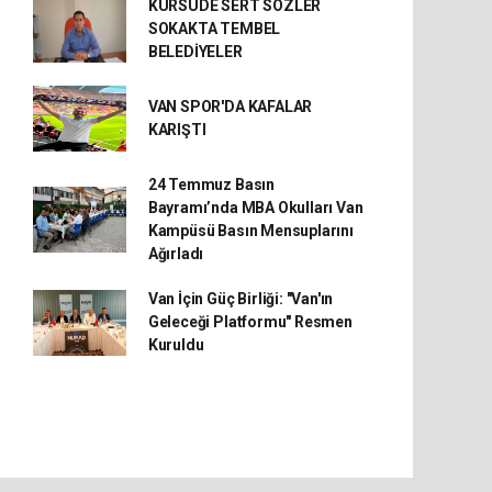
KÜRSÜDE SERT SÖZLER
SOKAKTA TEMBEL
BELEDİYELER
VAN SPOR'DA KAFALAR
KARIŞTI
24 Temmuz Basın
Bayramı’nda MBA Okulları Van
Kampüsü Basın Mensuplarını
Ağırladı
Van İçin Güç Birliği: "Van'ın
Geleceği Platformu" Resmen
Kuruldu