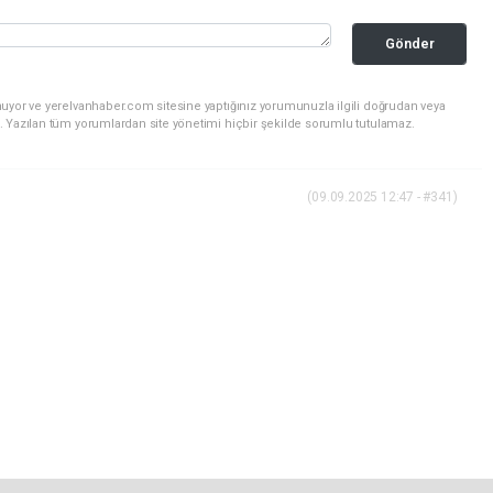
Gönder
nuyor ve yerelvanhaber.com sitesine yaptığınız yorumunuzla ilgili doğrudan veya
. Yazılan tüm yorumlardan site yönetimi hiçbir şekilde sorumlu tutulamaz.
(09.09.2025 12:47 - #341)