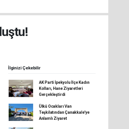
luştu!
İlginizi Çekebilir
AK Parti İpekyolu İlçe Kadın
Kolları, Hane Ziyaretleri
Gerçekleştirdi
Ülkü Ocakları Van
Teşkilatından Çanakkale'ye
Anlamlı Ziyaret