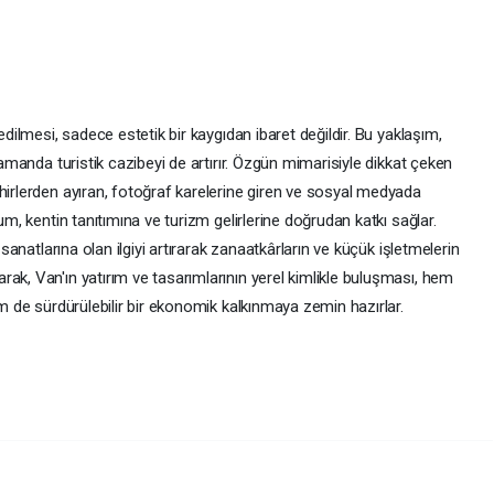
edilmesi, sadece estetik bir kaygıdan ibaret değildir. Bu yaklaşım,
 zamanda turistik cazibeyi de artırır. Özgün mimarisiyle dikkat çeken
hirlerden ayıran, fotoğraf karelerine giren ve sosyal medyada
um, kentin tanıtımına ve turizm gelirlerine doğrudan katkı sağlar.
 sanatlarına olan ilgiyi artırarak zanaatkârların ve küçük işletmelerin
ak, Van'ın yatırım ve tasarımlarının yerel kimlikle buluşması, hem
em de sürdürülebilir bir ekonomik kalkınmaya zemin hazırlar.