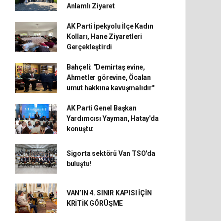
Anlamlı Ziyaret
AK Parti İpekyolu İlçe Kadın
Kolları, Hane Ziyaretleri
Gerçekleştirdi
Bahçeli: "Demirtaş evine,
Ahmetler görevine, Öcalan
umut hakkına kavuşmalıdır"
AK Parti Genel Başkan
Yardımcısı Yayman, Hatay'da
konuştu:
Sigorta sektörü Van TSO'da
buluştu!
VAN’IN 4. SINIR KAPISI İÇİN
KRİTİK GÖRÜŞME