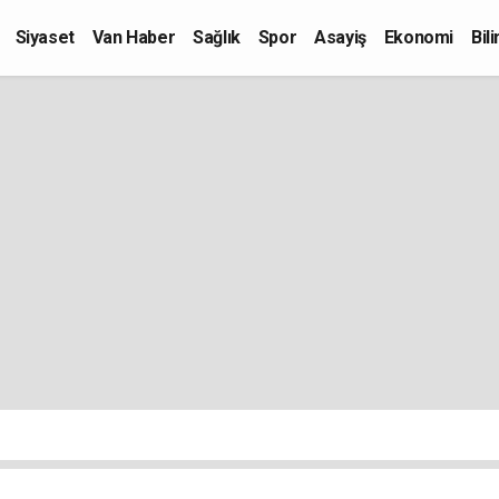
Siyaset
Van Haber
Sağlık
Spor
Asayiş
Ekonomi
Bil
Kültür-Sanat
Eğitim