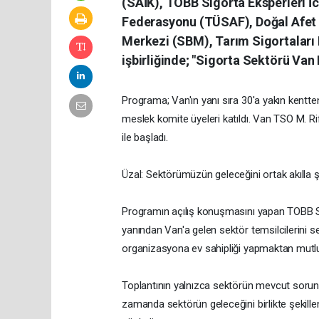
(SAİK), TOBB Sigorta Eksperleri İc
Federasyonu (TÜSAF), Doğal Afet 
Merkezi (SBM), Tarım Sigortaları
işbirliğinde; "Sigorta Sektörü Va
Programa; Van'ın yanı sıra 30'a yakın kentten 
meslek komite üyeleri katıldı. Van TSO M. Ri
ile başladı.
Üzal: Sektörümüzün geleceğini ortak akılla ş
Programın açılış konuşmasını yapan TOBB Sig
yanından Van'a gelen sektör temsilcilerini 
organizasyona ev sahipliği yapmaktan mutlulu
Toplantının yalnızca sektörün mevcut sorunl
zamanda sektörün geleceğini birlikte şekill