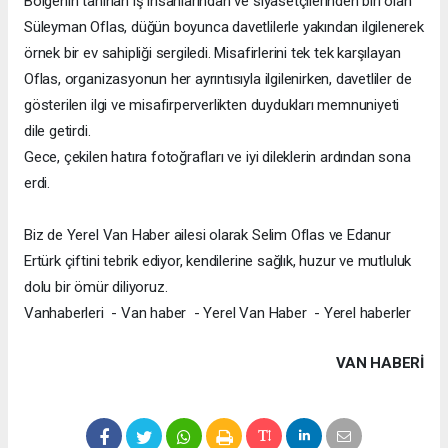
Bölgenin tanınan iş insanlarından ve siyasetçilerinden biri olan
Süleyman Oflas, düğün boyunca davetlilerle yakından ilgilenerek
örnek bir ev sahipliği sergiledi. Misafirlerini tek tek karşılayan
Oflas, organizasyonun her ayrıntısıyla ilgilenirken, davetliler de
gösterilen ilgi ve misafirperverlikten duydukları memnuniyeti
dile getirdi.
Gece, çekilen hatıra fotoğrafları ve iyi dileklerin ardından sona
erdi.
Biz de Yerel Van Haber ailesi olarak Selim Oflas ve Edanur
Ertürk çiftini tebrik ediyor, kendilerine sağlık, huzur ve mutluluk
dolu bir ömür diliyoruz.
Vanhaberleri - Van haber - Yerel Van Haber - Yerel haberler
VAN HABERİ