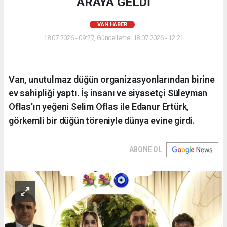
ARAYA GELDİ
VAN HABER
18.07.2026 - 09:27, Güncelleme: 18.07.2026 - 12:21
Van, unutulmaz düğün organizasyonlarından birine
ev sahipliği yaptı. İş insanı ve siyasetçi Süleyman
Oflas'ın yeğeni Selim Oflas ile Edanur Ertürk,
görkemli bir düğün töreniyle dünya evine girdi.
ABONE OL