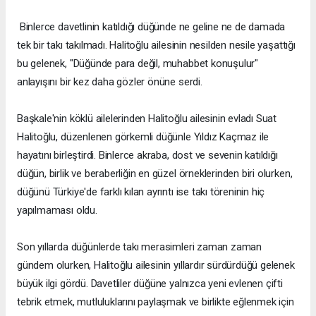
Binlerce davetlinin katıldığı düğünde ne geline ne de damada
tek bir takı takılmadı. Halitoğlu ailesinin nesilden nesile yaşattığı
bu gelenek, "Düğünde para değil, muhabbet konuşulur"
anlayışını bir kez daha gözler önüne serdi.
Başkale'nin köklü ailelerinden Halitoğlu ailesinin evladı Suat
Halitoğlu, düzenlenen görkemli düğünle Yıldız Kaçmaz ile
hayatını birleştirdi. Binlerce akraba, dost ve sevenin katıldığı
düğün, birlik ve beraberliğin en güzel örneklerinden biri olurken,
düğünü Türkiye'de farklı kılan ayrıntı ise takı töreninin hiç
yapılmaması oldu.
Son yıllarda düğünlerde takı merasimleri zaman zaman
gündem olurken, Halitoğlu ailesinin yıllardır sürdürdüğü gelenek
büyük ilgi gördü. Davetliler düğüne yalnızca yeni evlenen çifti
tebrik etmek, mutluluklarını paylaşmak ve birlikte eğlenmek için