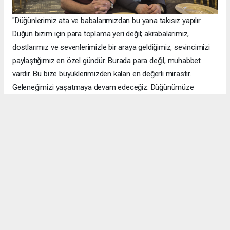
"Düğünlerimiz ata ve babalarımızdan bu yana takısız yapılır.
Düğün bizim için para toplama yeri değil; akrabalarımız,
dostlarımız ve sevenlerimizle bir araya geldiğimiz, sevincimizi
paylaştığımız en özel gündür. Burada para değil, muhabbet
vardır. Bu bize büyüklerimizden kalan en değerli mirastır.
Geleneğimizi yaşatmaya devam edeceğiz. Düğünümüze
katılarak sevincimizi paylaşan tüm büyüklerimize,
akrabalarımıza, dostlarımıza ve sevenlerimize gönülden
teşekkür ediyorum."
Takı Yerine Dayanışma ve Kardeşlik Ön Plandaydı
Düğünün toy büyüklüğünü Şeref Ertuş üstlenirken, Van'ın birçok
aşiret lideri, kanaat önderi ve sivil toplum kuruluşu temsilcisi de
düğüne katıldı. Türküler eşliğinde çekilen halaylar ili gün
boyunca devam etti. Binlerce davetli aynı sofrada buluşarak
genç çiftin mutluluğunu paylaştı.