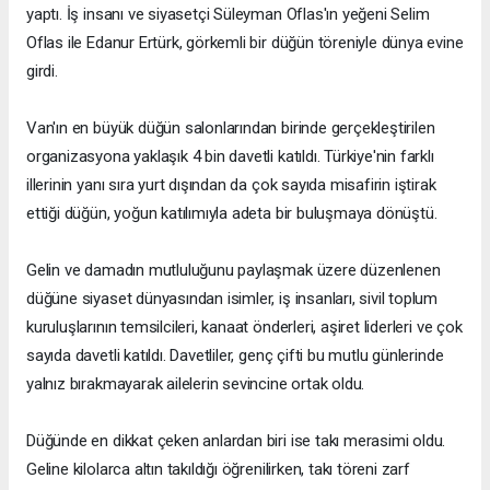
yaptı. İş insanı ve siyasetçi Süleyman Oflas'ın yeğeni Selim
Oflas ile Edanur Ertürk, görkemli bir düğün töreniyle dünya evine
girdi.
Van'ın en büyük düğün salonlarından birinde gerçekleştirilen
organizasyona yaklaşık 4 bin davetli katıldı. Türkiye'nin farklı
illerinin yanı sıra yurt dışından da çok sayıda misafirin iştirak
ettiği düğün, yoğun katılımıyla adeta bir buluşmaya dönüştü.
Gelin ve damadın mutluluğunu paylaşmak üzere düzenlenen
düğüne siyaset dünyasından isimler, iş insanları, sivil toplum
kuruluşlarının temsilcileri, kanaat önderleri, aşiret liderleri ve çok
sayıda davetli katıldı. Davetliler, genç çifti bu mutlu günlerinde
yalnız bırakmayarak ailelerin sevincine ortak oldu.
Düğünde en dikkat çeken anlardan biri ise takı merasimi oldu.
Geline kilolarca altın takıldığı öğrenilirken, takı töreni zarf