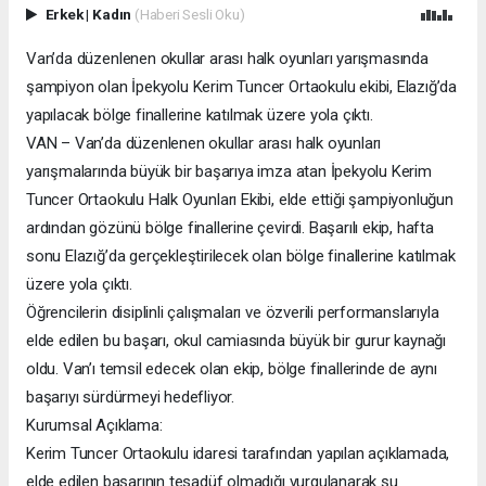
Erkek
|
Kadın
(Haberi Sesli Oku)
Van’da düzenlenen okullar arası halk oyunları yarışmasında
şampiyon olan İpekyolu Kerim Tuncer Ortaokulu ekibi, Elazığ’da
yapılacak bölge finallerine katılmak üzere yola çıktı.
VAN – Van’da düzenlenen okullar arası halk oyunları
yarışmalarında büyük bir başarıya imza atan İpekyolu Kerim
Tuncer Ortaokulu Halk Oyunları Ekibi, elde ettiği şampiyonluğun
ardından gözünü bölge finallerine çevirdi. Başarılı ekip, hafta
sonu Elazığ’da gerçekleştirilecek olan bölge finallerine katılmak
üzere yola çıktı.
Öğrencilerin disiplinli çalışmaları ve özverili performanslarıyla
elde edilen bu başarı, okul camiasında büyük bir gurur kaynağı
oldu. Van’ı temsil edecek olan ekip, bölge finallerinde de aynı
başarıyı sürdürmeyi hedefliyor.
Kurumsal Açıklama:
Kerim Tuncer Ortaokulu idaresi tarafından yapılan açıklamada,
elde edilen başarının tesadüf olmadığı vurgulanarak şu