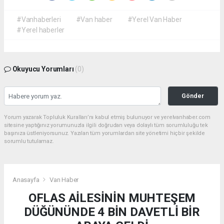
#Vanhaberleri
#Van haber
#Yerel Van Haber
#Yerel haberler
Okuyucu Yorumları
(0)
Gönder
Yorum yazarak Topluluk Kuralları’nı kabul etmiş bulunuyor ve yerelvanhaber.com
sitesine yaptığınız yorumunuzla ilgili doğrudan veya dolaylı tüm sorumluluğu tek
başınıza üstleniyorsunuz. Yazılan tüm yorumlardan site yönetimi hiçbir şekilde
sorumlu tutulamaz.
Anasayfa
Van Haber
OFLAS AİLESİNİN MUHTEŞEM
DÜĞÜNÜNDE 4 BİN DAVETLİ BİR