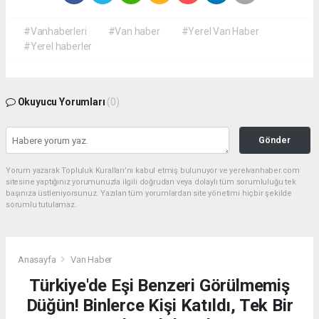
#Vanhaberleri
#Van haber
#Yerel Van Haber
#Yerel haberler
Okuyucu Yorumları
(0)
Gönder
Yorum yazarak Topluluk Kuralları’nı kabul etmiş bulunuyor ve yerelvanhaber.com
sitesine yaptığınız yorumunuzla ilgili doğrudan veya dolaylı tüm sorumluluğu tek
başınıza üstleniyorsunuz. Yazılan tüm yorumlardan site yönetimi hiçbir şekilde
sorumlu tutulamaz.
Anasayfa
Van Haber
Türkiye'de Eşi Benzeri Görülmemiş
Düğün! Binlerce Kişi Katıldı, Tek Bir