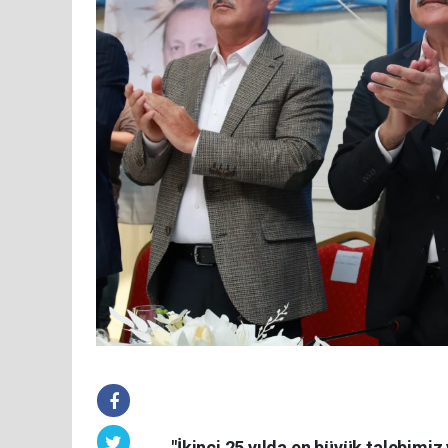
"İkinci 25 yılda en büyük talebimiz