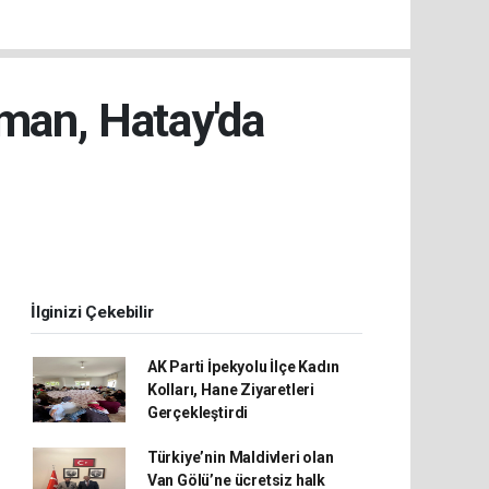
man, Hatay'da
İlginizi Çekebilir
AK Parti İpekyolu İlçe Kadın
Kolları, Hane Ziyaretleri
Gerçekleştirdi
Türkiye’nin Maldivleri olan
Van Gölü’ne ücretsiz halk