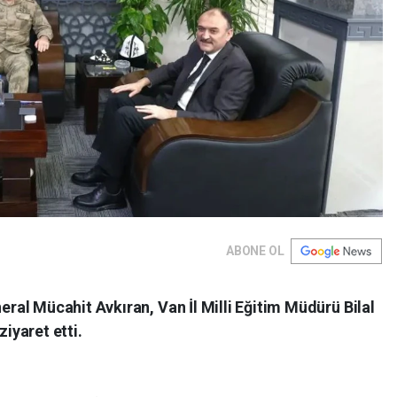
ABONE OL
al Mücahit Avkıran, Van İl Milli Eğitim Müdürü Bilal
iyaret etti.