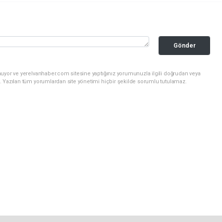
Gönder
nuyor ve yerelvanhaber.com sitesine yaptığınız yorumunuzla ilgili doğrudan veya
. Yazılan tüm yorumlardan site yönetimi hiçbir şekilde sorumlu tutulamaz.