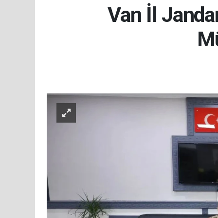
Van İl Janda
Mü