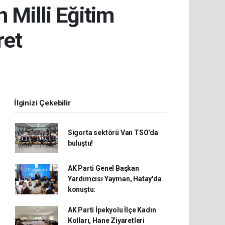
 Milli Eğitim
ret
İlginizi Çekebilir
Sigorta sektörü Van TSO'da
buluştu!
AK Parti Genel Başkan
Yardımcısı Yayman, Hatay'da
konuştu:
AK Parti İpekyolu İlçe Kadın
Kolları, Hane Ziyaretleri