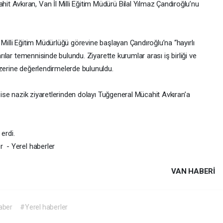
 Avkıran, Van İl Milli Eğitim Müdürü Bilal Yılmaz Çandıroğlu’nu
 Milli Eğitim Müdürlüğü görevine başlayan Çandıroğlu’na “hayırlı
arılar temennisinde bulundu. Ziyarette kurumlar arası iş birliği ve
üzerine değerlendirmelerde bulunuldu.
u ise nazik ziyaretlerinden dolayı Tuğgeneral Mücahit Avkıran’a
 erdi.
r - Yerel haberler
VAN HABERİ
aber
#Yerel haberler