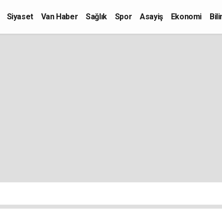
Siyaset
Van Haber
Sağlık
Spor
Asayiş
Ekonomi
Bil
Kültür-Sanat
Eğitim