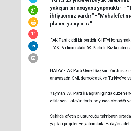
yakışan bir anayasa yapmaktır" - ⁠”
ihtiyacımız vardır.” - ⁠”Muhalefe
planını yapıyoruz”
⁠”AK Parti ciddi bir partidir. CHP’yi konuşma
- ⁠”AK Partinin rakibi AK Partidir. Biz kendimiz
HATAY - AK Parti Genel Başkan Yardımcısı Hü
anayasadır. Sivil, demokratik ve Türkiye'ye y
Yayman, AK Parti İl Başkanlığı'nda düzenlen
etkilenen Hatay'ın tarihi boyunca almadığı yat
Şehirde afetin oluşturduğu tahribatın ortada
yapılan projeler ve yatırımlarla Hatay'ın ade