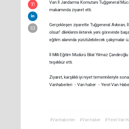
Van İl Jandarma Komutanı Tuğgeneral Mücahit
makamında ziyaret etti.
Gerçekleşen ziyarette Tuğgeneral Avkıran, İl
olsun” dileklerini ileterek yeni görevinde baş
eğitim alanında yürütülebilecek çalışmalar 
İl Milli Eğitim Müdürü Bilal Yılmaz Çandıroğl
teşekkür etti.
Ziyaret, karşılıklı iyi niyet temennileriyle sona
Vanhaberleri - Van haber - Yerel Van Habe
#Vanhaberleri
#Van haber
#Yerel Van H