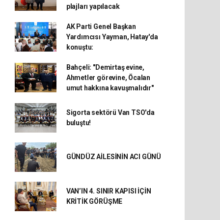
plajları yapılacak
AK Parti Genel Başkan
Yardımcısı Yayman, Hatay'da
konuştu:
Bahçeli: "Demirtaş evine,
Ahmetler görevine, Öcalan
umut hakkına kavuşmalıdır"
Sigorta sektörü Van TSO'da
buluştu!
GÜNDÜZ AİLESİNİN ACI GÜNÜ
VAN’IN 4. SINIR KAPISI İÇİN
KRİTİK GÖRÜŞME