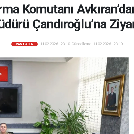
rma Komutanı Avkıran’dan
dürü Çandıroğlu’na Ziya
11.02.2026 - 23:10, Güncelleme: 11.02.2026 - 23:10
VAN HABER