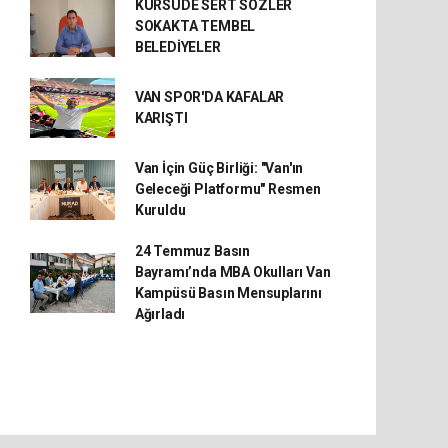
KÜRSÜDE SERT SÖZLER
SOKAKTA TEMBEL
BELEDİYELER
VAN SPOR'DA KAFALAR
KARIŞTI
Van İçin Güç Birliği: "Van'ın
Geleceği Platformu" Resmen
Kuruldu
24 Temmuz Basın
Bayramı’nda MBA Okulları Van
Kampüsü Basın Mensuplarını
Ağırladı