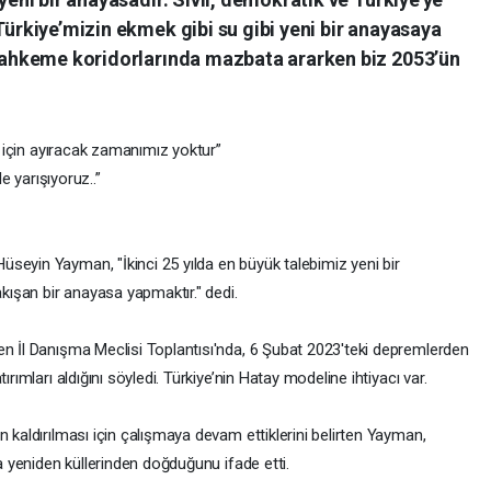
Türkiye’mizin ekmek gibi su gibi yeni bir anayasaya
t mahkeme koridorlarında mazbata ararken biz 2053’ün
k için ayıracak zamanımız yoktur”
le yarışıyoruz..”
seyin Yayman, "İkinci 25 yılda en büyük talebimiz yeni bir
akışan bir anayasa yapmaktır." dedi.
en İl Danışma Meclisi Toplantısı'nda, 6 Şubat 2023'teki depremlerden
ırımları aldığını söyledi. Türkiye’nin Hatay modeline ihtiyacı var.
n kaldırılması için çalışmaya devam ettiklerini belirten Yayman,
ta yeniden küllerinden doğduğunu ifade etti.