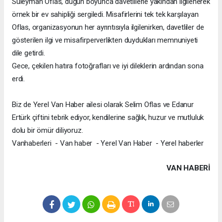
Süleyman Oflas, düğün boyunca davetlilerle yakından ilgilenerek
örnek bir ev sahipliği sergiledi. Misafirlerini tek tek karşılayan
Oflas, organizasyonun her ayrıntısıyla ilgilenirken, davetliler de
gösterilen ilgi ve misafirperverlikten duydukları memnuniyeti
dile getirdi.
Gece, çekilen hatıra fotoğrafları ve iyi dileklerin ardından sona
erdi.
Biz de Yerel Van Haber ailesi olarak Selim Oflas ve Edanur
Ertürk çiftini tebrik ediyor, kendilerine sağlık, huzur ve mutluluk
dolu bir ömür diliyoruz.
Vanhaberleri - Van haber - Yerel Van Haber - Yerel haberler
VAN HABERİ