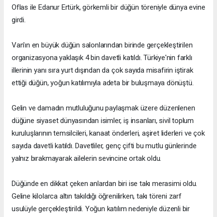
Oflas ile Edanur Ertürk, görkemli bir düğün töreniyle dünya evine
girdi.
Van'ın en büyük düğün salonlarından birinde gerçekleştirilen
organizasyona yaklaşık 4 bin davetli katıldı. Türkiye'nin farklı
illerinin yanı sıra yurt dışından da çok sayıda misafirin iştirak
ettiği düğün, yoğun katılımıyla adeta bir buluşmaya dönüştü.
Gelin ve damadın mutluluğunu paylaşmak üzere düzenlenen
düğüne siyaset dünyasından isimler, iş insanları, sivil toplum
kuruluşlarının temsilcileri, kanaat önderleri, aşiret liderleri ve çok
sayıda davetli katıldı. Davetliler, genç çifti bu mutlu günlerinde
yalnız bırakmayarak ailelerin sevincine ortak oldu.
Düğünde en dikkat çeken anlardan biri ise takı merasimi oldu.
Geline kilolarca altın takıldığı öğrenilirken, takı töreni zarf
usulüyle gerçekleştirildi. Yoğun katılım nedeniyle düzenli bir