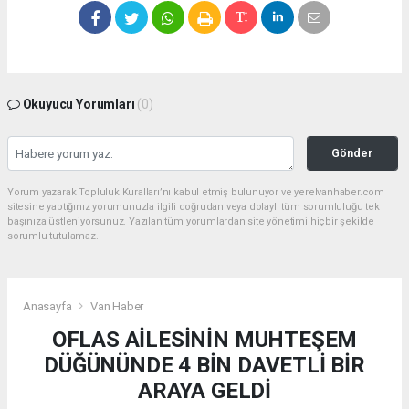
Okuyucu Yorumları
(0)
Gönder
Yorum yazarak Topluluk Kuralları’nı kabul etmiş bulunuyor ve yerelvanhaber.com
sitesine yaptığınız yorumunuzla ilgili doğrudan veya dolaylı tüm sorumluluğu tek
başınıza üstleniyorsunuz. Yazılan tüm yorumlardan site yönetimi hiçbir şekilde
sorumlu tutulamaz.
Anasayfa
Van Haber
OFLAS AİLESİNİN MUHTEŞEM
DÜĞÜNÜNDE 4 BİN DAVETLİ BİR
ARAYA GELDİ