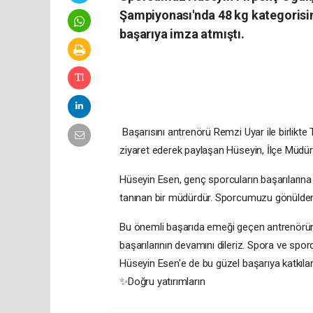
Şampiyonası'nda 48 kg kategorisin
başarıya imza atmıştı.
Başarısını antrenörü Remzi Uyar ile birlikt
ziyaret ederek paylaşan Hüseyin, İlçe Müdürüm
Hüseyin Esen, genç sporcuların başarılarına o
tanınan bir müdürdür. Sporcumuzu gönülden k
Bu önemli başarıda emeği geçen antrenörüm
başarılarının devamını dileriz. Spora ve spo
Hüseyin Esen'e de bu güzel başarıya katkılar
✨Doğru yatırımların