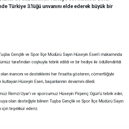
de Türkiye 3.'lüğü unvanını elde ederek büyük bir
e Tuşba Gençlik ve Spor İlçe Müdürü Sayın Hüseyin Esen'i makamında
üz tarafından coşkuyla tebrik edildi ve bir hediye ile ödüllendirildi.
lan inancını ve desteklerini her fırsatta gösteren, cömertliğiyle
utlayan Hüseyin Esen, başarılarının devamını diledi.
üz Remzi Uyar'ı ve sporcumuz Hüseyin Pirpenç Ogün'ü tebrik eder,
rcuya olan desteğiyle bilinen Tuşba Gençlik ve Spor İlçe Müdürü Sayın
ı için teşekkür ederiz.