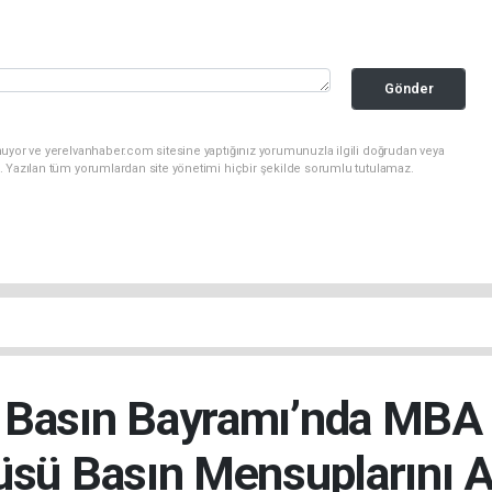
Gönder
nuyor ve yerelvanhaber.com sitesine yaptığınız yorumunuzla ilgili doğrudan veya
. Yazılan tüm yorumlardan site yönetimi hiçbir şekilde sorumlu tutulamaz.
Basın Bayramı’nda MBA O
sü Basın Mensuplarını Ağ