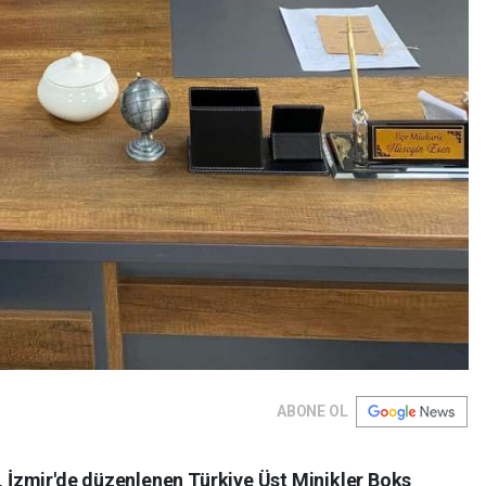
ABONE OL
İzmir'de düzenlenen Türkiye Üst Minikler Boks