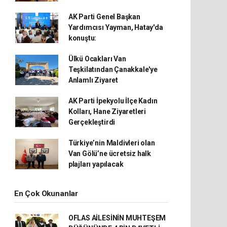
AK Parti Genel Başkan
Yardımcısı Yayman, Hatay'da
konuştu:
Ülkü Ocakları Van
Teşkilatından Çanakkale'ye
Anlamlı Ziyaret
AK Parti İpekyolu İlçe Kadın
Kolları, Hane Ziyaretleri
Gerçekleştirdi
Türkiye’nin Maldivleri olan
Van Gölü’ne ücretsiz halk
plajları yapılacak
En Çok Okunanlar
OFLAS AİLESİNİN MUHTEŞEM