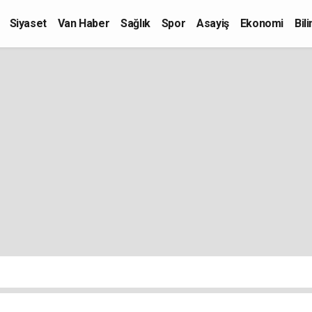
Siyaset
Van Haber
Sağlık
Spor
Asayiş
Ekonomi
Bil
Kültür-Sanat
Eğitim