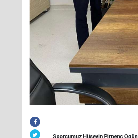
Sporcumuz Hüseyin Pirpenç Ogün, 