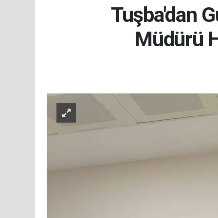
Tuşba'dan Gu
Müdürü Hü