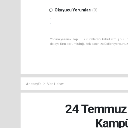
Okuyucu Yorumları
(0)
Yorum yazarak Topluluk Kuralları’nı kabul etmiş bulu
dolaylı tüm sorumluluğu tek başınıza üstleniyorsunuz
Anasayfa
Van Haber
24 Temmuz 
Kampü