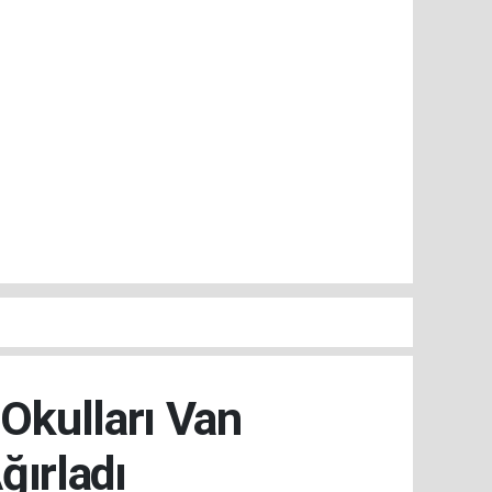
kulları Van
ırladı