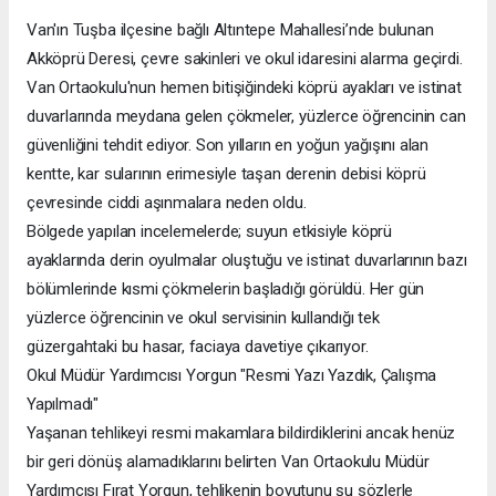
Van'ın Tuşba ilçesine bağlı Altıntepe Mahallesi’nde bulunan
Akköprü Deresi, çevre sakinleri ve okul idaresini alarma geçirdi.
Van Ortaokulu'nun hemen bitişiğindeki köprü ayakları ve istinat
duvarlarında meydana gelen çökmeler, yüzlerce öğrencinin can
güvenliğini tehdit ediyor. Son yılların en yoğun yağışını alan
kentte, kar sularının erimesiyle taşan derenin debisi köprü
çevresinde ciddi aşınmalara neden oldu.
​Bölgede yapılan incelemelerde; suyun etkisiyle köprü
ayaklarında derin oyulmalar oluştuğu ve istinat duvarlarının bazı
bölümlerinde kısmi çökmelerin başladığı görüldü. Her gün
yüzlerce öğrencinin ve okul servisinin kullandığı tek
güzergahtaki bu hasar, faciaya davetiye çıkarıyor.
​Okul Müdür Yardımcısı Yorgun "Resmi Yazı Yazdık, Çalışma
Yapılmadı"
​Yaşanan tehlikeyi resmi makamlara bildirdiklerini ancak henüz
bir geri dönüş alamadıklarını belirten Van Ortaokulu Müdür
Yardımcısı Fırat Yorgun, tehlikenin boyutunu şu sözlerle