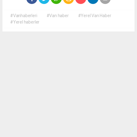
#Vanhaberleri
#Van haber
#Yerel Van Haber
#Yerel haberler
Okuyucu Yorumları
(0)
Gönder
Yorum yazarak Topluluk Kuralları’nı kabul etmiş bulunuyor ve yerelvanhaber.com
sitesine yaptığınız yorumunuzla ilgili doğrudan veya dolaylı tüm sorumluluğu tek
başınıza üstleniyorsunuz. Yazılan tüm yorumlardan site yönetimi hiçbir şekilde
sorumlu tutulamaz.
haber paketi
haber scripti
haber yazılımı
Tüm hakları saklı tutulmaktadır.Copyright 2026©