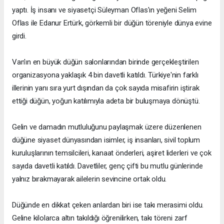
yaptı. İş insanı ve siyasetçi Süleyman Oflas'ın yeğeni Selim
Oflas ile Edanur Ertürk, görkemli bir düğün töreniyle dünya evine
girdi.
Van'ın en büyük düğün salonlarından birinde gerçekleştirilen
organizasyona yaklaşık 4 bin davetli katıldı. Türkiye'nin farklı
illerinin yanı sıra yurt dışından da çok sayıda misafirin iştirak
ettiği düğün, yoğun katılımıyla adeta bir buluşmaya dönüştü.
Gelin ve damadın mutluluğunu paylaşmak üzere düzenlenen
düğüne siyaset dünyasından isimler, iş insanları, sivil toplum
kuruluşlarının temsilcileri, kanaat önderleri, aşiret liderleri ve çok
sayıda davetli katıldı. Davetliler, genç çifti bu mutlu günlerinde
yalnız bırakmayarak ailelerin sevincine ortak oldu.
Düğünde en dikkat çeken anlardan biri ise takı merasimi oldu.
Geline kilolarca altın takıldığı öğrenilirken, takı töreni zarf