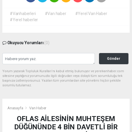
#Vanhaberleri
#Van haber
#Yerel Van Haber
#Yerel haberler
Okuyucu Yorumları
(0)
Gönder
Yorum yazarak Topluluk Kuralları’nı kabul etmiş bulunuyor ve yerelvanhaber.com
sitesine yaptığınız yorumunuzla ilgili doğrudan veya dolaylı tüm sorumluluğu tek
başınıza üstleniyorsunuz. Yazılan tüm yorumlardan site yönetimi hiçbir şekilde
sorumlu tutulamaz.
Anasayfa
Van Haber
OFLAS AİLESİNİN MUHTEŞEM
DÜĞÜNÜNDE 4 BİN DAVETLİ BİR