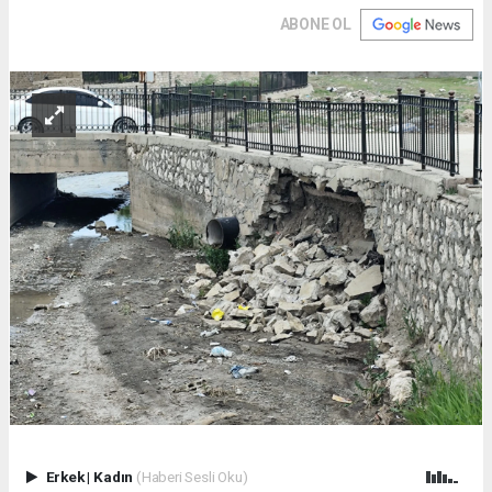
ABONE OL
Erkek
|
Kadın
(Haberi Sesli Oku)