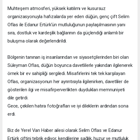
Muhteşem atmosferi, yüksek katılımı ve kusursuz
organizasyonuyla hafızalarda yer eden düğün, genç çift Selim
Oflas ile Edanur Ertürk'ün mutluluğunun paylaşılmasının yanı
sıra, dostluk ve kardeşlik bağlarının da güçlendiği anlamlı bir
buluşma olarak değerlendirildi.
Bölgenin tanınan iş insanlarından ve siyasetçilerinden biri olan
Süleyman Oflas, düğün boyunca davetlilerle yakından ilgilenerek
örnek bir ev sahipliği sergiledi. Misafirlerini tek tek karşılayan
Oflas, organizasyonun her ayrıntısıyla ilgilenirken, davetliler de
gösterilen ilgi ve misafirperverlikten duydukları memnuniyeti
dile getirdi.
Gece, çekilen hatıra fotoğrafları ve iyi dileklerin ardından sona
erdi.
Biz de Yerel Van Haber ailesi olarak Selim Oflas ve Edanur
Ertürk çiftini tebrik ediyor, kendilerine sağlık, huzur ve mutluluk