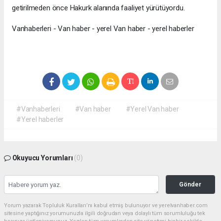
getirilmeden önce Hakurk alanında faaliyet yürütüyordu.
Vanhaberleri - Van haber - yerel Van haber - yerel haberler
#Vanhaberleri
#Van haber
#Yerel Van haber
#Yerel haberler
Okuyucu Yorumları
(0)
Gönder
Yorum yazarak Topluluk Kuralları’nı kabul etmiş bulunuyor ve yerelvanhaber.com
sitesine yaptığınız yorumunuzla ilgili doğrudan veya dolaylı tüm sorumluluğu tek