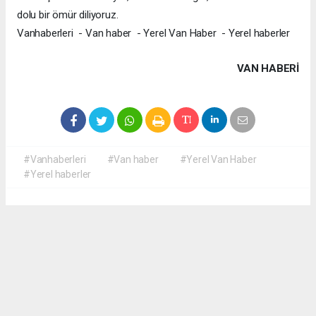
dolu bir ömür diliyoruz.
Vanhaberleri - Van haber - Yerel Van Haber - Yerel haberler
VAN HABERİ
#Vanhaberleri
#Van haber
#Yerel Van Haber
#Yerel haberler
Okuyucu Yorumları
(0)
Gönder
Yorum yazarak Topluluk Kuralları’nı kabul etmiş bulunuyor ve yerelvanhaber.com
sitesine yaptığınız yorumunuzla ilgili doğrudan veya dolaylı tüm sorumluluğu tek