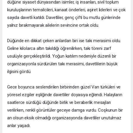
düğüne siyaset dünyasından isimler, iş insanları, sivil toplum
kuruluşlarının temsilcileri, kanaat önderleri, aşiret liderleri ve çok
sayıda davetli katıldı. Davetliler, genç çifti bu mutlu günlerinde
yalnız bırakmayarak ailelerin sevincine ortak oldu.
Düğünde en dikkat çeken anlardan biri ise takı merasimi oldu.
Geline kilolarca altın takıldığı öğrenilirken, takı töreni zarf
usulüyle gerçekleştirildi. Yoğun katılım nedeniyle düzenli bir
organizasyonla sürdürülen takı merasimi, davetlilerin büyük
ilgisini gördü.
Gece boyunca seslendirilen birbirinden güzel Van türküleri ve
yöresel ezgiler eşliğinde davetliler doyasıya eğlendi. Halayların
saatlerce sürdüğü düğünde birlik ve beraberlik mesajları
verilirken, renkli görüntüler geceye damga vurdu. Coşkunun bir
an olsun eksik olmadığı organizasyonda davetliler unutulmaz
anlar yaşadı.