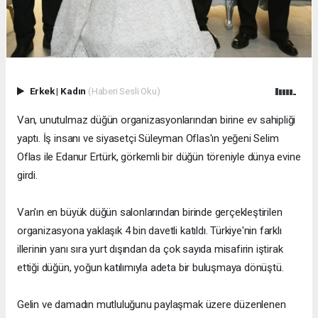
Erkek
|
Kadın
(Haberi Sesli Oku)
Van, unutulmaz düğün organizasyonlarından birine ev sahipliği
yaptı. İş insanı ve siyasetçi Süleyman Oflas'ın yeğeni Selim
Oflas ile Edanur Ertürk, görkemli bir düğün töreniyle dünya evine
girdi.
Van'ın en büyük düğün salonlarından birinde gerçekleştirilen
organizasyona yaklaşık 4 bin davetli katıldı. Türkiye'nin farklı
illerinin yanı sıra yurt dışından da çok sayıda misafirin iştirak
ettiği düğün, yoğun katılımıyla adeta bir buluşmaya dönüştü.
Gelin ve damadın mutluluğunu paylaşmak üzere düzenlenen