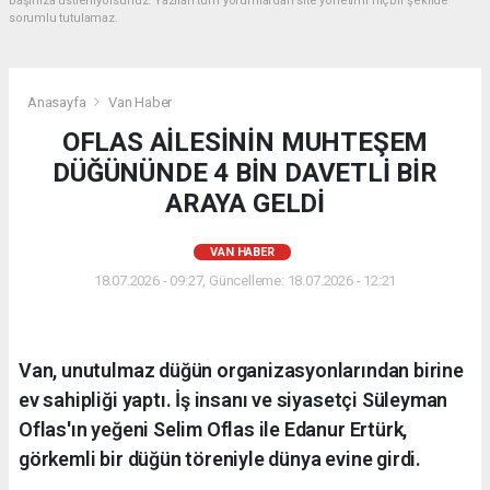
başınıza üstleniyorsunuz. Yazılan tüm yorumlardan site yönetimi hiçbir şekilde
sorumlu tutulamaz.
Anasayfa
Van Haber
OFLAS AİLESİNİN MUHTEŞEM
DÜĞÜNÜNDE 4 BİN DAVETLİ BİR
ARAYA GELDİ
VAN HABER
18.07.2026 - 09:27, Güncelleme: 18.07.2026 - 12:21
Van, unutulmaz düğün organizasyonlarından birine
ev sahipliği yaptı. İş insanı ve siyasetçi Süleyman
Oflas'ın yeğeni Selim Oflas ile Edanur Ertürk,
görkemli bir düğün töreniyle dünya evine girdi.