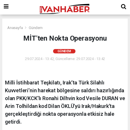
Anasayfa
Gündem
MİT'ten Nokta Operasyonu
GÜNDEM
29.07.2024 - 13:42, Güncelleme: 29.07.2024 - 13:42
Milli İstihbarat Teşkilatı, Irak’ta Türk Silahlı
Kuvvetleri’nin harekat bölgesine saldırı hazırlığında
olan PKK/KCK’lı Ronahi Dilhvin kod Vesile DURAN ve
Arin Tolhildan kod Dilan ÖKLÜ’yü Irak/Hakurk’ta
gerçekleştirdiği nokta operasyonla etkisiz hale
getirdi.