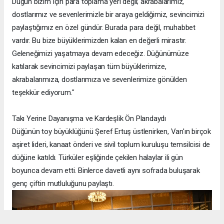
Düğün bizim için para toplama yeri değil; akrabalarımız,
dostlarımız ve sevenlerimizle bir araya geldiğimiz, sevincimizi
paylaştığımız en özel gündür. Burada para değil, muhabbet
vardır. Bu bize büyüklerimizden kalan en değerli mirastır.
Geleneğimizi yaşatmaya devam edeceğiz. Düğünümüze
katılarak sevincimizi paylaşan tüm büyüklerimize,
akrabalarımıza, dostlarımıza ve sevenlerimize gönülden
teşekkür ediyorum."
Takı Yerine Dayanışma ve Kardeşlik Ön Plandaydı
Düğünün toy büyüklüğünü Şeref Ertuş üstlenirken, Van'ın birçok
aşiret lideri, kanaat önderi ve sivil toplum kuruluşu temsilcisi de
düğüne katıldı. Türküler eşliğinde çekilen halaylar ili gün
boyunca devam etti. Binlerce davetli aynı sofrada buluşarak
genç çiftin mutluluğunu paylaştı.