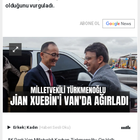
olduğunu vurguladı.
ABONE OL
Erkek
|
Kadın
(Haberi Sesli Oku)
AK Parti Van Milletvekili Kayhan Türkmenoğlu, Çin Halk