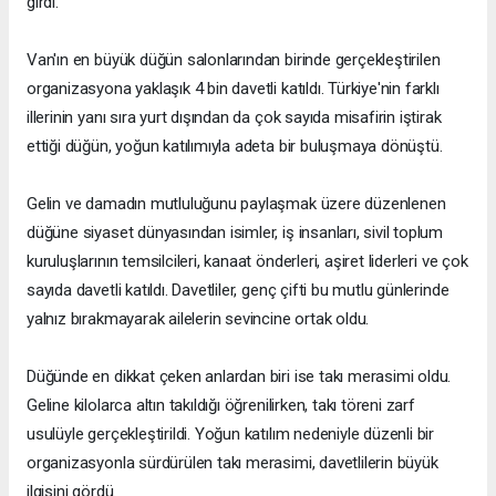
girdi.
Van'ın en büyük düğün salonlarından birinde gerçekleştirilen
organizasyona yaklaşık 4 bin davetli katıldı. Türkiye'nin farklı
illerinin yanı sıra yurt dışından da çok sayıda misafirin iştirak
ettiği düğün, yoğun katılımıyla adeta bir buluşmaya dönüştü.
Gelin ve damadın mutluluğunu paylaşmak üzere düzenlenen
düğüne siyaset dünyasından isimler, iş insanları, sivil toplum
kuruluşlarının temsilcileri, kanaat önderleri, aşiret liderleri ve çok
sayıda davetli katıldı. Davetliler, genç çifti bu mutlu günlerinde
yalnız bırakmayarak ailelerin sevincine ortak oldu.
Düğünde en dikkat çeken anlardan biri ise takı merasimi oldu.
Geline kilolarca altın takıldığı öğrenilirken, takı töreni zarf
usulüyle gerçekleştirildi. Yoğun katılım nedeniyle düzenli bir
organizasyonla sürdürülen takı merasimi, davetlilerin büyük
ilgisini gördü.