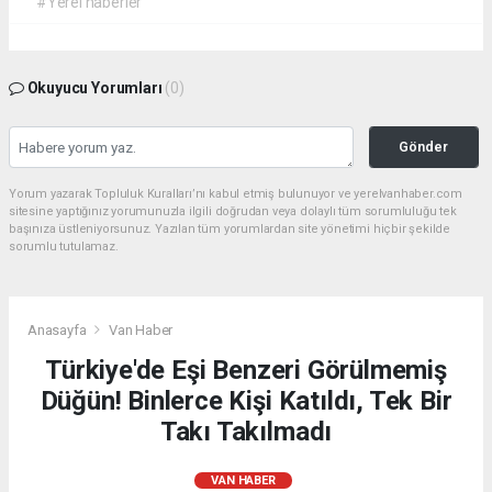
#Yerel haberler
Okuyucu Yorumları
(0)
Gönder
Yorum yazarak Topluluk Kuralları’nı kabul etmiş bulunuyor ve yerelvanhaber.com
sitesine yaptığınız yorumunuzla ilgili doğrudan veya dolaylı tüm sorumluluğu tek
başınıza üstleniyorsunuz. Yazılan tüm yorumlardan site yönetimi hiçbir şekilde
sorumlu tutulamaz.
Anasayfa
Van Haber
Türkiye'de Eşi Benzeri Görülmemiş
Düğün! Binlerce Kişi Katıldı, Tek Bir
Takı Takılmadı
VAN HABER