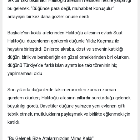
tek bir takı takılmadı. Halitoğlu ailesinin nesilden nesile yaşattığı
bu gelenek, "Düğünde para değil, muhabbet konuşulur"
anlayışını bir kez daha gözler önüne serdi.
Başkale'nin köklü ailelerinden Halitoğlu ailesinin evladı Suat
Halitoğlu, düzenlenen görkemli düğünle Yıldız Kaçmaz ile
hayatını birleştirdi. Binlerce akraba, dost ve sevenin katıldığı
düğün, birlik ve beraberliğin en güzel örneklerinden biri olurken,
düğünü Türkiye'de farklı kılan ayrıntı ise takı töreninin hiç
yapılmaması oldu.
Son yıllarda düğünlerde takı merasimleri zaman zaman
gündem olurken, Halitoğlu ailesinin yıllardır sürdürdüğü gelenek
büyük ilgi gördü. Davetliler düğüne yalnızca yeni evlenen çifti
tebrik etmek, mutluluklarını paylaşmak ve birlikte eğlenmek için
katıldı.
"Bu Gelenek Bize Atalarımızdan Miras Kaldı"