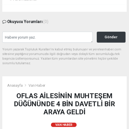
Okuyucu Yorumları
(0)
Gönder
Yorum yazarak Topluluk Kuralları’nı kabul etmiş bulunuyor ve yerelvanhaber.com
sitesine yaptığınız yorumunuzla ilgili doğrudan veya dolaylı tüm sorumluluğu tek
başınıza üstleniyorsunuz. Yazılan tüm yorumlardan site yönetimi hiçbir şekilde
sorumlu tutulamaz.
Anasayfa
Van Haber
OFLAS AİLESİNİN MUHTEŞEM
DÜĞÜNÜNDE 4 BİN DAVETLİ BİR
ARAYA GELDİ
VAN HABER