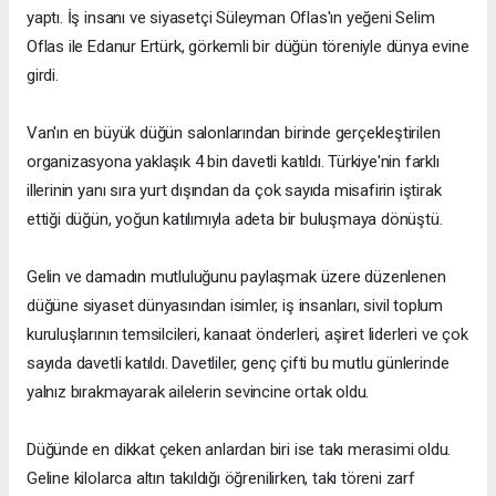
yaptı. İş insanı ve siyasetçi Süleyman Oflas'ın yeğeni Selim
Oflas ile Edanur Ertürk, görkemli bir düğün töreniyle dünya evine
girdi.
Van'ın en büyük düğün salonlarından birinde gerçekleştirilen
organizasyona yaklaşık 4 bin davetli katıldı. Türkiye'nin farklı
illerinin yanı sıra yurt dışından da çok sayıda misafirin iştirak
ettiği düğün, yoğun katılımıyla adeta bir buluşmaya dönüştü.
Gelin ve damadın mutluluğunu paylaşmak üzere düzenlenen
düğüne siyaset dünyasından isimler, iş insanları, sivil toplum
kuruluşlarının temsilcileri, kanaat önderleri, aşiret liderleri ve çok
sayıda davetli katıldı. Davetliler, genç çifti bu mutlu günlerinde
yalnız bırakmayarak ailelerin sevincine ortak oldu.
Düğünde en dikkat çeken anlardan biri ise takı merasimi oldu.
Geline kilolarca altın takıldığı öğrenilirken, takı töreni zarf