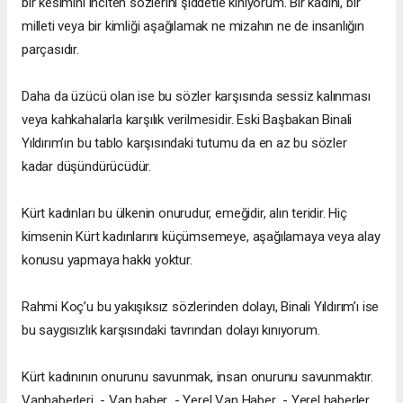
bir kesimini inciten sözlerini şiddetle kınıyorum. Bir kadını, bir
milleti veya bir kimliği aşağılamak ne mizahın ne de insanlığın
parçasıdır.
Daha da üzücü olan ise bu sözler karşısında sessiz kalınması
veya kahkahalarla karşılık verilmesidir. Eski Başbakan Binali
Yıldırım’ın bu tablo karşısındaki tutumu da en az bu sözler
kadar düşündürücüdür.
Kürt kadınları bu ülkenin onurudur, emeğidir, alın teridir. Hiç
kimsenin Kürt kadınlarını küçümsemeye, aşağılamaya veya alay
konusu yapmaya hakkı yoktur.
Rahmi Koç’u bu yakışıksız sözlerinden dolayı, Binali Yıldırım’ı ise
bu saygısızlık karşısındaki tavrından dolayı kınıyorum.
Kürt kadınının onurunu savunmak, insan onurunu savunmaktır.
Vanhaberleri - Van haber - Yerel Van Haber - Yerel haberler