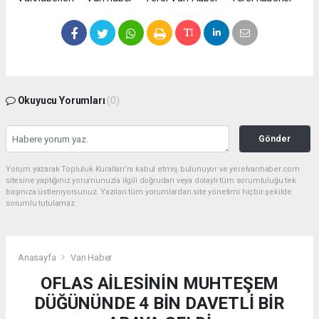
Okuyucu Yorumları
(0)
Gönder
Yorum yazarak Topluluk Kuralları’nı kabul etmiş bulunuyor ve yerelvanhaber.com
sitesine yaptığınız yorumunuzla ilgili doğrudan veya dolaylı tüm sorumluluğu tek
başınıza üstleniyorsunuz. Yazılan tüm yorumlardan site yönetimi hiçbir şekilde
sorumlu tutulamaz.
Anasayfa
Van Haber
OFLAS AİLESİNİN MUHTEŞEM
DÜĞÜNÜNDE 4 BİN DAVETLİ BİR