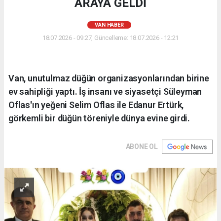
ARAYA GELDİ
VAN HABER
18.07.2026 - 09:27, Güncelleme: 18.07.2026 - 12:21
Van, unutulmaz düğün organizasyonlarından birine
ev sahipliği yaptı. İş insanı ve siyasetçi Süleyman
Oflas'ın yeğeni Selim Oflas ile Edanur Ertürk,
görkemli bir düğün töreniyle dünya evine girdi.
ABONE OL