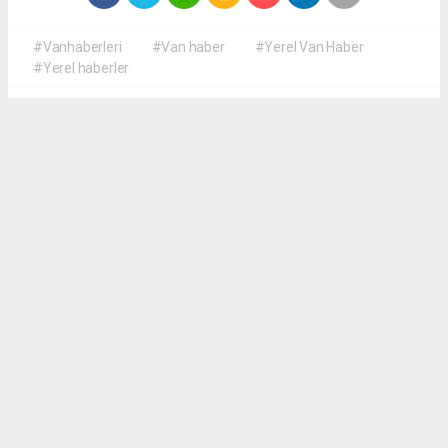
#Vanhaberleri
#Van haber
#Yerel Van Haber
#Yerel haberler
Okuyucu Yorumları
(0)
Gönder
Yorum yazarak Topluluk Kuralları’nı kabul etmiş bulunuyor ve yerelvanhaber.com
sitesine yaptığınız yorumunuzla ilgili doğrudan veya dolaylı tüm sorumluluğu tek
başınıza üstleniyorsunuz. Yazılan tüm yorumlardan site yönetimi hiçbir şekilde
sorumlu tutulamaz.
haber paketi
haber scripti
haber yazılımı
Tüm hakları saklı tutulmaktadır.Copyright 2026©