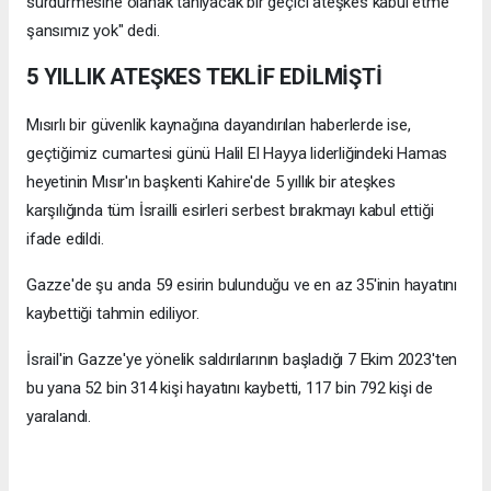
sürdürmesine olanak tanıyacak bir geçici ateşkes kabul etme
şansımız yok" dedi.
5 YILLIK ATEŞKES TEKLİF EDİLMİŞTİ
Mısırlı bir güvenlik kaynağına dayandırılan haberlerde ise,
geçtiğimiz cumartesi günü Halil El Hayya liderliğindeki Hamas
heyetinin Mısır'ın başkenti Kahire'de 5 yıllık bir ateşkes
karşılığında tüm İsrailli esirleri serbest bırakmayı kabul ettiği
ifade edildi.
Gazze'de şu anda 59 esirin bulunduğu ve en az 35'inin hayatını
kaybettiği tahmin ediliyor.
İsrail'in Gazze'ye yönelik saldırılarının başladığı 7 Ekim 2023'ten
bu yana 52 bin 314 kişi hayatını kaybetti, 117 bin 792 kişi de
yaralandı.