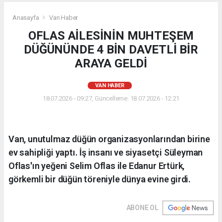
Anasayfa
Van Haber
OFLAS AİLESİNİN MUHTEŞEM
DÜĞÜNÜNDE 4 BİN DAVETLİ BİR
ARAYA GELDİ
VAN HABER
18.07.2026 - 09:27, Güncelleme: 18.07.2026 - 12:21
Van, unutulmaz düğün organizasyonlarından birine
ev sahipliği yaptı. İş insanı ve siyasetçi Süleyman
Oflas'ın yeğeni Selim Oflas ile Edanur Ertürk,
görkemli bir düğün töreniyle dünya evine girdi.
ABONE OL