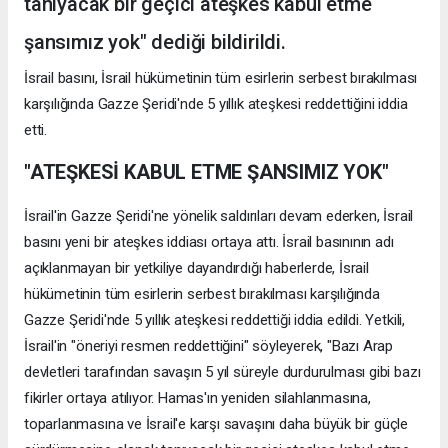
tanıyacak bir geçici ateşkes kabul etme
şansımız yok" dediği bildirildi.
İsrail basını, İsrail hükümetinin tüm esirlerin serbest bırakılması
karşılığında Gazze Şeridi'nde 5 yıllık ateşkesi reddettiğini iddia
etti.
"ATEŞKESİ KABUL ETME ŞANSIMIZ YOK"
İsrail'in Gazze Şeridi'ne yönelik saldırıları devam ederken, İsrail
basını yeni bir ateşkes iddiası ortaya attı. İsrail basınının adı
açıklanmayan bir yetkiliye dayandırdığı haberlerde, İsrail
hükümetinin tüm esirlerin serbest bırakılması karşılığında
Gazze Şeridi'nde 5 yıllık ateşkesi reddettiği iddia edildi. Yetkili,
İsrail'in "öneriyi resmen reddettiğini" söyleyerek, "Bazı Arap
devletleri tarafından savaşın 5 yıl süreyle durdurulması gibi bazı
fikirler ortaya atılıyor. Hamas'ın yeniden silahlanmasına,
toparlanmasına ve İsrail'e karşı savaşını daha büyük bir güçle