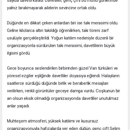
sayıda davetli katıldı. Davetliler, genç çifti bu mutlu günlerinde
yalnız bırakmayarak ailelerin sevincine ortak oldu.
Düğünde en dikkat çeken anlardan biri ise takı merasimi oldu.
Geline kilolarca altın takıldığı öğrenilirken, takı töreni zarf
usulüyle gerçekleştirildi. Yoğun katılım nedeniyle düzenli bir
organizasyonla sürdürülen takı merasimi, davetlilerin büyük
ilgisini gördü.
Gece boyunca seslendirilen birbirinden güzel Van türküleri ve
yöresel ezgiler eşliğinde davetliler doyasıya eğlendi. Halayların
saatlerce sürdüğü düğünde birlik ve beraberlik mesajları
verilirken, renkli görüntüler geceye damga vurdu. Coşkunun bir
an olsun eksik olmadığı organizasyonda davetliler unutulmaz
anlar yaşadı.
Muhteşem atmosferi, yüksek katılımı ve kusursuz
organizasyonuyla hafızalarda yer eden düğün, genç çift Selim