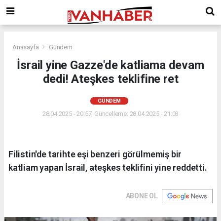
Anasayfa
Gündem
İsrail yine Gazze'de katliama devam
dedi! Ateşkes teklifine ret
GÜNDEM
28.04.2025 - 20:57, Güncelleme: 28.04.2025 - 21:03
Filistin'de tarihte eşi benzeri görülmemiş bir
katliam yapan İsrail, ateşkes teklifini yine reddetti.
ABONE OL