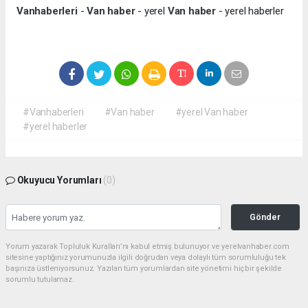
Vanhaberleri
-
Van haber
- yerel
Van haber
- yerel haberler
#Vanhaberleri
#Van haber
#yerel Van haber
#yerel haberler
Okuyucu Yorumları
(0)
Gönder
Yorum yazarak Topluluk Kuralları’nı kabul etmiş bulunuyor ve yerelvanhaber.com
sitesine yaptığınız yorumunuzla ilgili doğrudan veya dolaylı tüm sorumluluğu tek
başınıza üstleniyorsunuz. Yazılan tüm yorumlardan site yönetimi hiçbir şekilde
sorumlu tutulamaz.