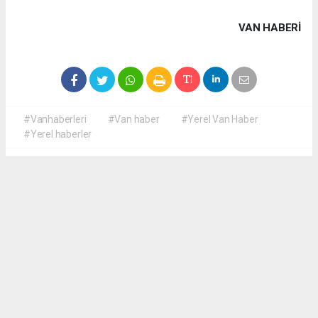
VAN HABERİ
#Vanhaberleri
#Van haber
#Yerel Van Haber
#Yerel haberler
Okuyucu Yorumları
(0)
Gönder
Yorum yazarak Topluluk Kuralları’nı kabul etmiş bulunuyor ve yerelvanhaber.com
sitesine yaptığınız yorumunuzla ilgili doğrudan veya dolaylı tüm sorumluluğu tek
başınıza üstleniyorsunuz. Yazılan tüm yorumlardan site yönetimi hiçbir şekilde
sorumlu tutulamaz.