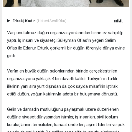
Erkek
|
Kadın
(Haberi Sesli Oku)
Van, unutulmaz düğün organizasyonlarından birine ev sahipliği
yaptı. İş insanı ve siyasetçi Süleyman Oflas'ın yeğeni Selim
Oflas ile Edanur Ertürk, görkemli bir düğün töreniyle dünya evine
girdi.
Van'ın en büyük düğün salonlarından birinde gerçekleştirilen
organizasyona yaklaşık 4 bin davetli katıldı. Türkiye'nin farklı
illerinin yanı sıra yurt dışından da çok sayıda misafirin iştirak
ettiği düğün, yoğun katılımıyla adeta bir buluşmaya dönüştü.
Gelin ve damadın mutluluğunu paylaşmak üzere düzenlenen
düğüne siyaset dünyasından isimler, iş insanları, sivil toplum
kuruluşlarının temsilcileri, kanaat önderleri, aşiret liderleri ve çok