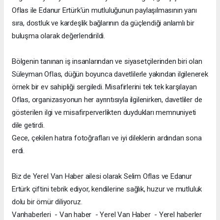
Oflas ile Edanur Ertürk'ün mutluluğunun paylaşılmasının yanı
sıra, dostluk ve kardeşlik bağlarının da güçlendiği anlamlı bir
buluşma olarak değerlendirildi.
Bölgenin tanınan iş insanlarından ve siyasetçilerinden biri olan
Süleyman Oflas, düğün boyunca davetlilerle yakından ilgilenerek
örnek bir ev sahipliği sergiledi. Misafirlerini tek tek karşılayan
Oflas, organizasyonun her ayrıntısıyla ilgilenirken, davetliler de
gösterilen ilgi ve misafirperverlikten duydukları memnuniyeti
dile getirdi.
Gece, çekilen hatıra fotoğrafları ve iyi dileklerin ardından sona
erdi.
Biz de Yerel Van Haber ailesi olarak Selim Oflas ve Edanur
Ertürk çiftini tebrik ediyor, kendilerine sağlık, huzur ve mutluluk
dolu bir ömür diliyoruz.
Vanhaberleri - Van haber - Yerel Van Haber - Yerel haberler