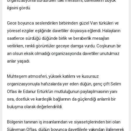
organizasyonla sürdürülen takı merasimi, davetlilerin büyük
ilgisini gördü.
Gece boyunca seslendirilen birbirinden güzel Van türküleri ve
yöresel ezgiler eşliğinde davetliler doyasıya eğlendi. Halayların
saatlerce sürdüğü düğünde birlik ve beraberlik mesajları
verilirken, renkli görüntüler geceye damga vurdu. Coşkunun bir
an olsun eksik olmadığı organizasyonda davetliler unutulmaz
anlar yaşadı.
Muhteşem atmosferi, yüksek katılımı ve kusursuz
organizasyonuyla hafızalarda yer eden düğün, genç çift Selim
Oflas ile Edanur Ertürk'ün mutluluğunun paylaşılmasının yanı
sıra, dostluk ve kardeşlik bağlarının da güçlendiği anlamlı bir
buluşma olarak değerlendirildi.
Bölgenin tanınan iş insanlarından ve siyasetçilerinden biri olan
Süleyman Oflas, düğün boyunca davetlilerle yakından ilgilenerek