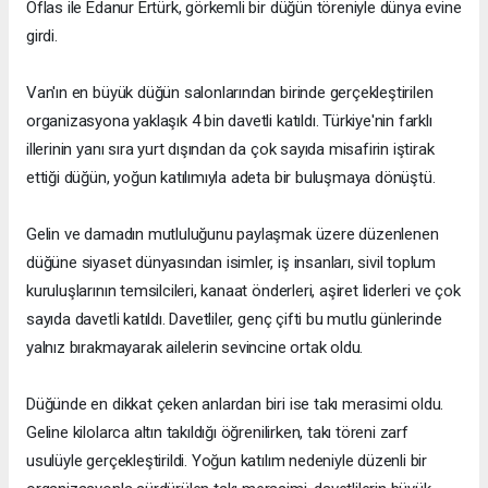
Oflas ile Edanur Ertürk, görkemli bir düğün töreniyle dünya evine
girdi.
Van'ın en büyük düğün salonlarından birinde gerçekleştirilen
organizasyona yaklaşık 4 bin davetli katıldı. Türkiye'nin farklı
illerinin yanı sıra yurt dışından da çok sayıda misafirin iştirak
ettiği düğün, yoğun katılımıyla adeta bir buluşmaya dönüştü.
Gelin ve damadın mutluluğunu paylaşmak üzere düzenlenen
düğüne siyaset dünyasından isimler, iş insanları, sivil toplum
kuruluşlarının temsilcileri, kanaat önderleri, aşiret liderleri ve çok
sayıda davetli katıldı. Davetliler, genç çifti bu mutlu günlerinde
yalnız bırakmayarak ailelerin sevincine ortak oldu.
Düğünde en dikkat çeken anlardan biri ise takı merasimi oldu.
Geline kilolarca altın takıldığı öğrenilirken, takı töreni zarf
usulüyle gerçekleştirildi. Yoğun katılım nedeniyle düzenli bir