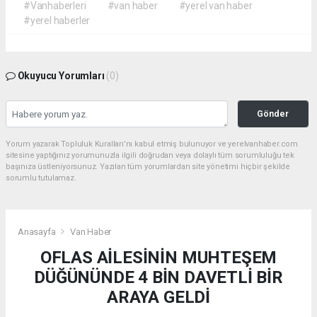
#Vanhaberleri
#van haber
#yerel van haber
#yerel haberler
Okuyucu Yorumları
(0)
Gönder
Yorum yazarak Topluluk Kuralları’nı kabul etmiş bulunuyor ve yerelvanhaber.com
sitesine yaptığınız yorumunuzla ilgili doğrudan veya dolaylı tüm sorumluluğu tek
başınıza üstleniyorsunuz. Yazılan tüm yorumlardan site yönetimi hiçbir şekilde
sorumlu tutulamaz.
Anasayfa
Van Haber
OFLAS AİLESİNİN MUHTEŞEM
DÜĞÜNÜNDE 4 BİN DAVETLİ BİR
ARAYA GELDİ