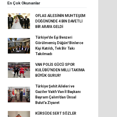
En Çok Okunanlar
OFLAS AİLESİNİN MUHTEŞEM
DÜĞÜNÜNDE 4 BİN DAVETLİ
BİR ARAYA GELDİ
Türkiye'de Eşi Benzeri
Görülmemiş Düğün! Binlerce
Kişi Katıldı, Tek Bir Takı
Takılmadı
VAN POLİS GÜCÜ SPOR
KULÜBÜ’NDEN MİLLİ TAKIMA
BÜYÜK GURUR!
Türkiye Şehit Aileleri ve
Gaziler Vakfı Van İl Başkanı
Bayram Çalım'dan Ünsal
Bulut'a Ziyaret
KÜRSÜDE SERT SÖZLER