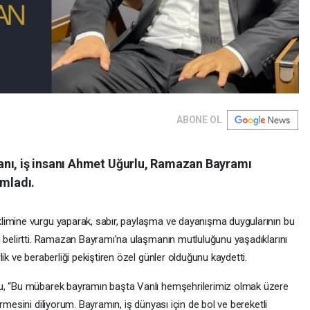
ABONE OL
anı, iş insanı Ahmet Uğurlu, Ramazan Bayramı
ımladı.
limine vurgu yaparak, sabır, paylaşma ve dayanışma duygularının bu
i belirtti. Ramazan Bayramı’na ulaşmanın mutluluğunu yaşadıklarını
ik ve beraberliği pekiştiren özel günler olduğunu kaydetti.
lu, “Bu mübarek bayramın başta Vanlı hemşehrilerimiz olmak üzere
rmesini diliyorum. Bayramın, iş dünyası için de bol ve bereketli