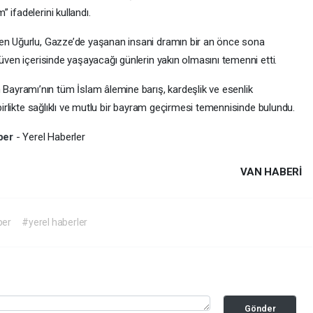
 ifadelerini kullandı.
nen Uğurlu, Gazze’de yaşanan insani dramın bir an önce sona
güven içerisinde yaşayacağı günlerin yakın olmasını temenni etti.
yramı’nın tüm İslam âlemine barış, kardeşlik ve esenlik
 birlikte sağlıklı ve mutlu bir bayram geçirmesi temennisinde bulundu.
ber
- Yerel Haberler
VAN HABERİ
ber
#yerel haberler
Gönder