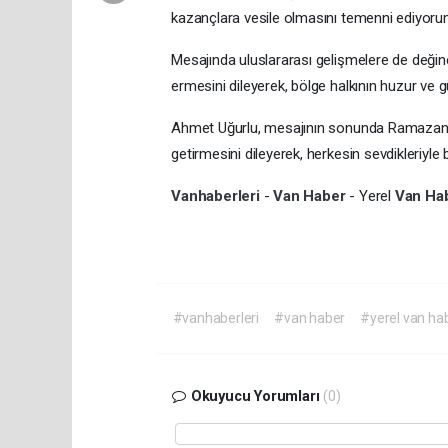
kazançlara vesile olmasını temenni ediyorum”
Mesajında uluslararası gelişmelere de deği
ermesini dileyerek, bölge halkının huzur ve 
Ahmet Uğurlu, mesajının sonunda Ramazan Ba
getirmesini dileyerek, herkesin sevdikleriyle
Vanhaberleri
-
Van Haber
- Yerel
Van Ha
#vanhaberleri
#van haber
#yerel van ha
Okuyucu Yorumları
(0)