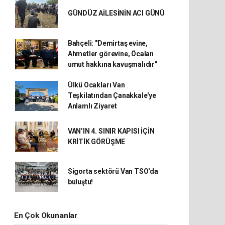
GÜNDÜZ AİLESİNİN ACI GÜNÜ
Bahçeli: "Demirtaş evine,
Ahmetler görevine, Öcalan
umut hakkına kavuşmalıdır"
Ülkü Ocakları Van
Teşkilatından Çanakkale'ye
Anlamlı Ziyaret
VAN’IN 4. SINIR KAPISI İÇİN
KRİTİK GÖRÜŞME
Sigorta sektörü Van TSO'da
buluştu!
En Çok Okunanlar