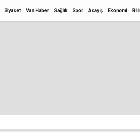
Siyaset
Van Haber
Sağlık
Spor
Asayiş
Ekonomi
Bil
Kültür-Sanat
Eğitim