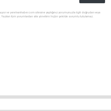
nuyor ve yerelvanhaber.com sitesine yaptığınız yorumunuzla ilgili doğrudan veya
. Yazılan tüm yorumlardan site yönetimi hiçbir şekilde sorumlu tutulamaz.