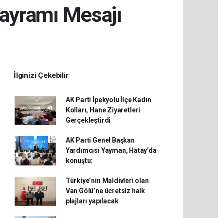
ayramı Mesajı
İlginizi Çekebilir
AK Parti İpekyolu İlçe Kadın
Kolları, Hane Ziyaretleri
Gerçekleştirdi
AK Parti Genel Başkan
Yardımcısı Yayman, Hatay'da
konuştu:
Türkiye’nin Maldivleri olan
Van Gölü’ne ücretsiz halk
plajları yapılacak