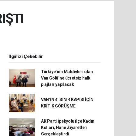
IŞTI
İlginizi Çekebilir
Türkiye’nin Maldivleri olan
Van Gölü’ne ücretsiz halk
plajları yapılacak
VAN’IN 4. SINIR KAPISI İÇİN
KRİTİK GÖRÜŞME
AK Parti İpekyolu İlçe Kadın
Kolları, Hane Ziyaretleri
Gerçekleştirdi