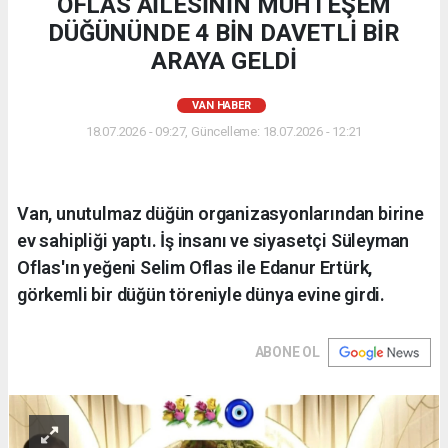
OFLAS AİLESİNİN MUHTEŞEM
DÜĞÜNÜNDE 4 BİN DAVETLİ BİR
ARAYA GELDİ
VAN HABER
18.07.2026 - 09:27, Güncelleme: 18.07.2026 - 12:21
Van, unutulmaz düğün organizasyonlarından birine
ev sahipliği yaptı. İş insanı ve siyasetçi Süleyman
Oflas'ın yeğeni Selim Oflas ile Edanur Ertürk,
görkemli bir düğün töreniyle dünya evine girdi.
ABONE OL