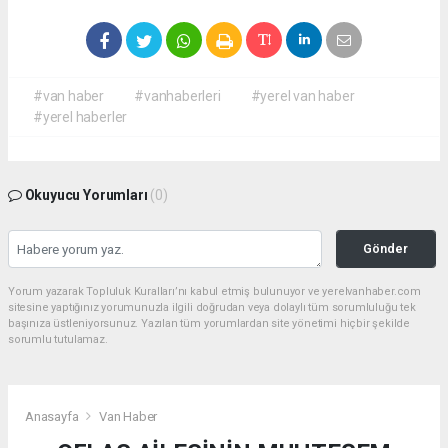
#van haber
#vanhaberleri
#yerel van haber
#yerel haberler
Okuyucu Yorumları
(0)
Gönder
Yorum yazarak Topluluk Kuralları’nı kabul etmiş bulunuyor ve yerelvanhaber.com
sitesine yaptığınız yorumunuzla ilgili doğrudan veya dolaylı tüm sorumluluğu tek
başınıza üstleniyorsunuz. Yazılan tüm yorumlardan site yönetimi hiçbir şekilde
sorumlu tutulamaz.
Anasayfa
Van Haber