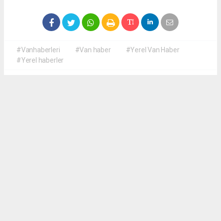
#Vanhaberleri
#Van haber
#Yerel Van Haber
#Yerel haberler
Okuyucu Yorumları
(0)
Gönder
Yorum yazarak Topluluk Kuralları’nı kabul etmiş bulunuyor ve yerelvanhaber.com
sitesine yaptığınız yorumunuzla ilgili doğrudan veya dolaylı tüm sorumluluğu tek
başınıza üstleniyorsunuz. Yazılan tüm yorumlardan site yönetimi hiçbir şekilde
sorumlu tutulamaz.