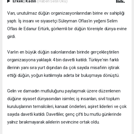
Erkek
|
Kadın
(Haberi Sesli Oku)
Van, unutulmaz düğün organizasyonlarından birine ev sahipliği
yaptı. İş insanı ve siyasetçi Süleyman Oflas'ın yeğeni Selim
Oflas ile Edanur Ertürk, görkemli bir düğün töreniyle dünya evine
girdi.
Van'ın en büyük düğün salonlarından birinde gerçekleştirilen
organizasyona yaklaşık 4 bin davetli katıldı. Türkiye'nin farklı
illerinin yanı sıra yurt dışından da çok sayıda misafirin iştirak
ettiği düğün, yoğun katılımıyla adeta bir buluşmaya dönüştü.
Gelin ve damadın mutluluğunu paylaşmak üzere düzenlenen
düğüne siyaset dünyasından isimler, iş insanları, sivil toplum
kuruluşlarının temsilcileri, kanaat önderleri, aşiret liderleri ve çok
sayıda davetli katıldı. Davetliler, genç çifti bu mutlu günlerinde
yalnız bırakmayarak ailelerin sevincine ortak oldu.