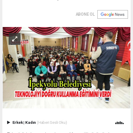
ABONE OL
Erkek
|
Kadın
(Haberi Sesli Oku)