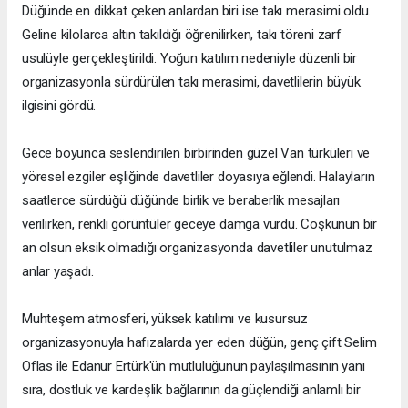
Düğünde en dikkat çeken anlardan biri ise takı merasimi oldu.
Geline kilolarca altın takıldığı öğrenilirken, takı töreni zarf
usulüyle gerçekleştirildi. Yoğun katılım nedeniyle düzenli bir
organizasyonla sürdürülen takı merasimi, davetlilerin büyük
ilgisini gördü.
Gece boyunca seslendirilen birbirinden güzel Van türküleri ve
yöresel ezgiler eşliğinde davetliler doyasıya eğlendi. Halayların
saatlerce sürdüğü düğünde birlik ve beraberlik mesajları
verilirken, renkli görüntüler geceye damga vurdu. Coşkunun bir
an olsun eksik olmadığı organizasyonda davetliler unutulmaz
anlar yaşadı.
Muhteşem atmosferi, yüksek katılımı ve kusursuz
organizasyonuyla hafızalarda yer eden düğün, genç çift Selim
Oflas ile Edanur Ertürk'ün mutluluğunun paylaşılmasının yanı
sıra, dostluk ve kardeşlik bağlarının da güçlendiği anlamlı bir