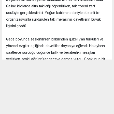
Geline kilolarca altın takıldığı öğrenilirken, takı töreni zarf
usulüyle gerçekleştirildi. Yoğun katılım nedeniyle düzenli bir
organizasyonla sürdürülen takı merasimi, davetlilerin büyük
ilgisini gördü.
Gece boyunca seslendirilen birbirinden güzel Van türküleri ve
yöresel ezgiler eşliğinde davetliler doyasıya eğlendi. Halayların
saatlerce sürdüğü düğünde birlik ve beraberlik mesajları
verilirken, renkli görüntüler geceye damga vurdu. Coşkunun bir
an olsun eksik olmadığı organizasyonda davetliler unutulmaz
anlar yaşadı.
Muhteşem atmosferi, yüksek katılımı ve kusursuz
organizasyonuyla hafızalarda yer eden düğün, genç çift Selim
Oflas ile Edanur Ertürk'ün mutluluğunun paylaşılmasının yanı
sıra, dostluk ve kardeşlik bağlarının da güçlendiği anlamlı bir
buluşma olarak değerlendirildi.