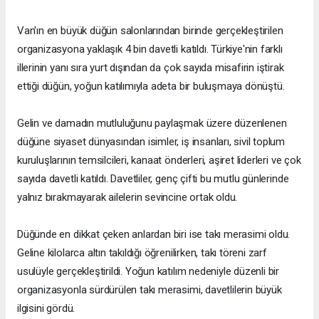
Van'ın en büyük düğün salonlarından birinde gerçekleştirilen
organizasyona yaklaşık 4 bin davetli katıldı. Türkiye'nin farklı
illerinin yanı sıra yurt dışından da çok sayıda misafirin iştirak
ettiği düğün, yoğun katılımıyla adeta bir buluşmaya dönüştü.
Gelin ve damadın mutluluğunu paylaşmak üzere düzenlenen
düğüne siyaset dünyasından isimler, iş insanları, sivil toplum
kuruluşlarının temsilcileri, kanaat önderleri, aşiret liderleri ve çok
sayıda davetli katıldı. Davetliler, genç çifti bu mutlu günlerinde
yalnız bırakmayarak ailelerin sevincine ortak oldu.
Düğünde en dikkat çeken anlardan biri ise takı merasimi oldu.
Geline kilolarca altın takıldığı öğrenilirken, takı töreni zarf
usulüyle gerçekleştirildi. Yoğun katılım nedeniyle düzenli bir
organizasyonla sürdürülen takı merasimi, davetlilerin büyük
ilgisini gördü.