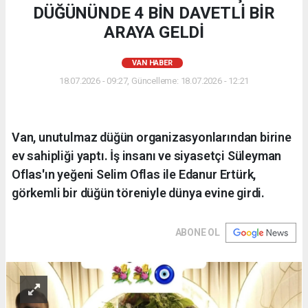
DÜĞÜNÜNDE 4 BİN DAVETLİ BİR
ARAYA GELDİ
VAN HABER
18.07.2026 - 09:27, Güncelleme: 18.07.2026 - 12:21
Van, unutulmaz düğün organizasyonlarından birine
ev sahipliği yaptı. İş insanı ve siyasetçi Süleyman
Oflas'ın yeğeni Selim Oflas ile Edanur Ertürk,
görkemli bir düğün töreniyle dünya evine girdi.
ABONE OL