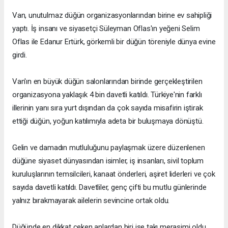
Van, unutulmaz düğün organizasyonlarından birine ev sahipliği
yaptı. İş insanı ve siyasetçi Süleyman Oflas'ın yeğeni Selim
Oflas ile Edanur Ertürk, görkemli bir düğün töreniyle dünya evine
girdi.
Van'ın en büyük düğün salonlarından birinde gerçekleştirilen
organizasyona yaklaşık 4 bin davetli katıldı. Türkiye'nin farklı
illerinin yanı sıra yurt dışından da çok sayıda misafirin iştirak
ettiği düğün, yoğun katılımıyla adeta bir buluşmaya dönüştü.
Gelin ve damadın mutluluğunu paylaşmak üzere düzenlenen
düğüne siyaset dünyasından isimler, iş insanları, sivil toplum
kuruluşlarının temsilcileri, kanaat önderleri, aşiret liderleri ve çok
sayıda davetli katıldı. Davetliler, genç çifti bu mutlu günlerinde
yalnız bırakmayarak ailelerin sevincine ortak oldu.
Düğünde en dikkat çeken anlardan biri ise takı merasimi oldu.