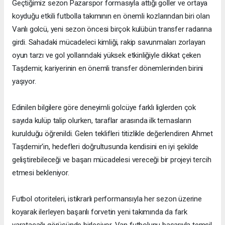
Geçtiğimiz sezon Pazarspor formasıyla attığı goller ve ortaya
koyduğu etkili futbolla takımının en önemli kozlarından biri olan
Vanlı golcü, yeni sezon öncesi birçok kulübün transfer radarına
girdi. Sahadaki mücadeleci kimliği, rakip savunmaları zorlayan
oyun tarzı ve gol yollarındaki yüksek etkinliğiyle dikkat çeken
Taşdemir, kariyerinin en önemli transfer dönemlerinden birini
yaşıyor.
Edinilen bilgilere göre deneyimli golcüye farklı liglerden çok
sayıda kulüp talip olurken, taraflar arasında ilk temasların
kurulduğu öğrenildi. Gelen teklifleri titizlikle değerlendiren Ahmet
Taşdemir'in, hedefleri doğrultusunda kendisini en iyi şekilde
geliştirebileceği ve başarı mücadelesi vereceği bir projeyi tercih
etmesi bekleniyor.
Futbol otoriteleri, istikrarlı performansıyla her sezon üzerine
koyarak ilerleyen başarılı forvetin yeni takımında da fark
yaratacağı görüşünde birleşiyor. Van futbolunu başarıyla temsil