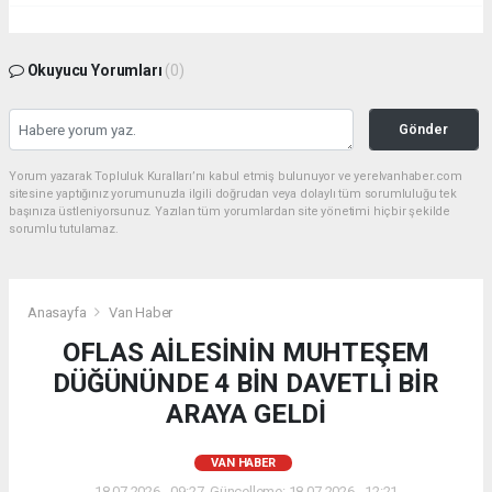
Okuyucu Yorumları
(0)
Gönder
Yorum yazarak Topluluk Kuralları’nı kabul etmiş bulunuyor ve yerelvanhaber.com
sitesine yaptığınız yorumunuzla ilgili doğrudan veya dolaylı tüm sorumluluğu tek
başınıza üstleniyorsunuz. Yazılan tüm yorumlardan site yönetimi hiçbir şekilde
sorumlu tutulamaz.
Anasayfa
Van Haber
OFLAS AİLESİNİN MUHTEŞEM
DÜĞÜNÜNDE 4 BİN DAVETLİ BİR
ARAYA GELDİ
VAN HABER
18.07.2026 - 09:27, Güncelleme: 18.07.2026 - 12:21