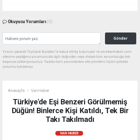
Okuyucu Yorumları
(0)
Gönder
Yorum yazarak Topluluk Kuralları’nı kabul etmiş bulunuyor ve yerelvanhaber.com
sitesine yaptığınız yorumunuzla ilgili doğrudan veya dolaylı tüm sorumluluğu tek
başınıza üstleniyorsunuz. Yazılan tüm yorumlardan site yönetimi hiçbir şekilde
sorumlu tutulamaz.
Anasayfa
Van Haber
Türkiye'de Eşi Benzeri Görülmemiş
Düğün! Binlerce Kişi Katıldı, Tek Bir
Takı Takılmadı
VAN HABER