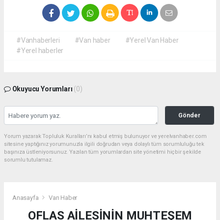
#Vanhaberleri
#Van haber
#Yerel Van Haber
#Yerel haberler
Okuyucu Yorumları
(0)
Gönder
Yorum yazarak Topluluk Kuralları’nı kabul etmiş bulunuyor ve yerelvanhaber.com
sitesine yaptığınız yorumunuzla ilgili doğrudan veya dolaylı tüm sorumluluğu tek
başınıza üstleniyorsunuz. Yazılan tüm yorumlardan site yönetimi hiçbir şekilde
sorumlu tutulamaz.
Anasayfa
Van Haber
OFLAS AİLESİNİN MUHTEŞEM