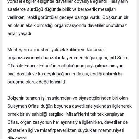
yöresel ezgiler eşliğinde davetliler doyasıya eğlendi. Halayların
saatlerce sürdüğü düğünde birlik ve beraberlik mesajları
verilirken, renkli görüntüler geceye damga vurdu. Coşkunun bir
an olsun eksik olmadığı organizasyonda davetliler unutulmaz
anlar yaşadı.
Muhteşem atmosferi, yüksek katılımı ve kusursuz
organizasyonuyla hafızalarda yer eden düğün, genç çift Selim
Oflas ile Edanur Ertürk'ün mutluluğunun paylaşılmasının yanı
sıra, dostluk ve kardeşlik bağlarının da güçlendiği anlamlı bir
buluşma olarak değerlendirildi.
Bölgenin tanınan iş insanlarından ve siyasetçilerinden biri olan
Süleyman Oflas, düğün boyunca davetlilerle yakından ilgilenerek
örnek bir ev sahipliği sergiledi. Misafirlerini tek tek karşılayan
Oflas, organizasyonun her ayrıntısıyla ilgilenirken, davetliler de
gösterilen ilgi ve misafirperverlikten duydukları memnuniyeti
dile getirdi.