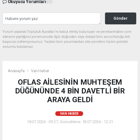
Okuyucu Yorumları
(0)
Gönder
Yorum yazarak Topluluk Kuralları’nı kabul etmiş bulunuyor ve yerelvanhaber.com
sitesine yaptığınız yorumunuzla ilgili doğrudan veya dolaylı tüm sorumluluğu tek
başınıza üstleniyorsunuz. Yazılan tüm yorumlardan site yönetimi hiçbir şekilde
sorumlu tutulamaz.
Anasayfa
Van Haber
OFLAS AİLESİNİN MUHTEŞEM
DÜĞÜNÜNDE 4 BİN DAVETLİ BİR
ARAYA GELDİ
VAN HABER
18.07.2026 - 09:27, Güncelleme: 18.07.2026 - 12:21