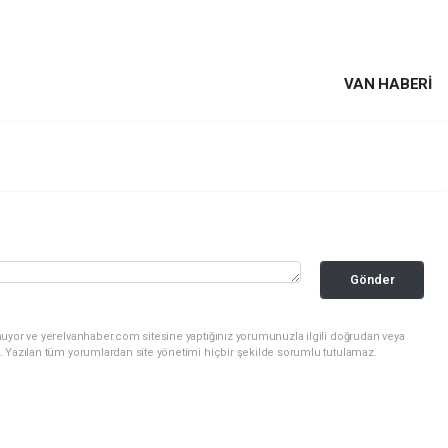
VAN HABERİ
Gönder
nuyor ve yerelvanhaber.com sitesine yaptığınız yorumunuzla ilgili doğrudan veya
. Yazılan tüm yorumlardan site yönetimi hiçbir şekilde sorumlu tutulamaz.