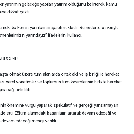
er yatırımın geleceğe yapılan yatırım olduğunu belirterek, kamu
ne dikkat çekti.
mek, bu kentin yarınlarını inşa etmektedir. Bu nedenle özveriyle
menlerimizin yanındayız” ifadelerini kullandı.
 VURGUSU
ta olmak üzere tüm alanlarda ortak akıl ve iş birliği ile hareket
ı, yerel yönetimler ve toplumun tüm kesimlerinin birlikte hareket
acağı belirtildi.
esinin önemine vurgu yaparak, spekülatif ve gerçeği yansıtmayan
ade etti. Eğitim alanındaki başarıların artarak devam edeceği ve
a devam edeceği mesajı verildi.