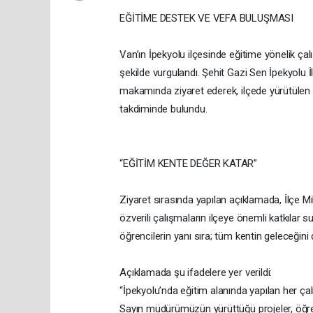
EĞİTİME DESTEK VE VEFA BULUŞMASI
Van’ın İpekyolu ilçesinde eğitime yönelik ça
şekilde vurgulandı. Şehit Gazi Sen İpekyolu 
makamında ziyaret ederek, ilçede yürütülen baş
takdiminde bulundu.
“EĞİTİM KENTE DEĞER KATAR”
Ziyaret sırasında yapılan açıklamada, İlçe M
özverili çalışmaların ilçeye önemli katkılar s
öğrencilerin yanı sıra; tüm kentin geleceğini 
Açıklamada şu ifadelere yer verildi:
“İpekyolu’nda eğitim alanında yapılan her çal
Sayın müdürümüzün yürüttüğü projeler, öğre