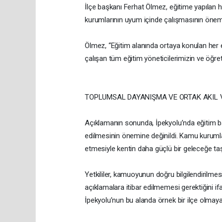
İlçe başkanı Ferhat Ölmez, eğitime yapılan h
kurumlarının uyum içinde çalışmasının önemi
Ölmez, “Eğitim alanında ortaya konulan her e
çalışan tüm eğitim yöneticilerimizin ve öğret
TOPLUMSAL DAYANIŞMA VE ORTAK AKIL
Açıklamanın sonunda, İpekyolu’nda eğitim baş
edilmesinin önemine değinildi. Kamu kurumlar
etmesiyle kentin daha güçlü bir geleceğe taşın
Yetkililer, kamuoyunun doğru bilgilendirilm
açıklamalara itibar edilmemesi gerektiğini if
İpekyolu’nun bu alanda örnek bir ilçe olmay