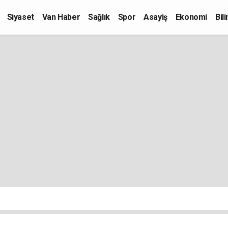
Siyaset
Van Haber
Sağlık
Spor
Asayiş
Ekonomi
Bil
Kültür-Sanat
Eğitim