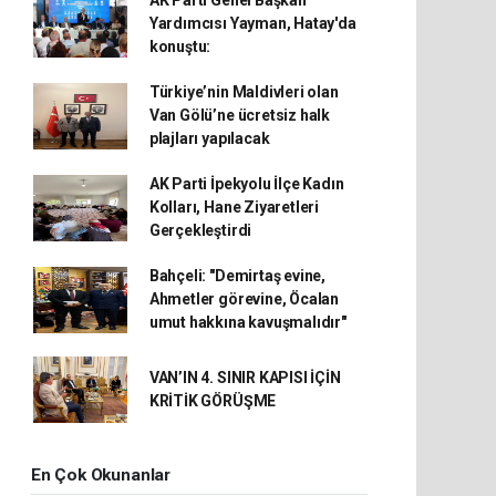
AK Parti Genel Başkan
Yardımcısı Yayman, Hatay'da
konuştu:
Türkiye’nin Maldivleri olan
Van Gölü’ne ücretsiz halk
plajları yapılacak
AK Parti İpekyolu İlçe Kadın
Kolları, Hane Ziyaretleri
Gerçekleştirdi
Bahçeli: "Demirtaş evine,
Ahmetler görevine, Öcalan
umut hakkına kavuşmalıdır"
VAN’IN 4. SINIR KAPISI İÇİN
KRİTİK GÖRÜŞME
En Çok Okunanlar