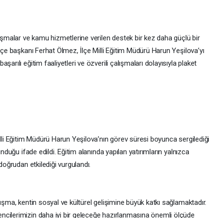
lışmalar ve kamu hizmetlerine verilen destek bir kez daha güçlü bir
İlçe başkanı Ferhat Ölmez, İlçe Milli Eğitim Müdürü Harun Yeşilova’yı
arılı eğitim faaliyetleri ve özverili çalışmaları dolayısıyla plaket
illi Eğitim Müdürü Harun Yeşilova’nın görev süresi boyunca sergilediği
unduğu ifade edildi. Eğitim alanında yapılan yatırımların yalnızca
doğrudan etkilediği vurgulandı.
ışma, kentin sosyal ve kültürel gelişimine büyük katkı sağlamaktadır.
ncilerimizin daha iyi bir geleceğe hazırlanmasına önemli ölçüde