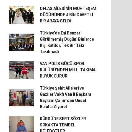
OFLAS AİLESİNİN MUHTEŞEM
DÜĞÜNÜNDE 4 BİN DAVETLİ
BİR ARAYA GELDİ
Türkiye'de Eşi Benzeri
Görülmemiş Düğün! Binlerce
Kişi Katıldı, Tek Bir Takı
Takılmadı
VAN POLİS GÜCÜ SPOR
KULÜBÜ’NDEN MİLLİ TAKIMA
BÜYÜK GURUR!
Türkiye Şehit Aileleri ve
Gaziler Vakfı Van İl Başkanı
Bayram Çalım'dan Ünsal
Bulut'a Ziyaret
KÜRSÜDE SERT SÖZLER
SOKAKTA TEMBEL
BELEDİYELER