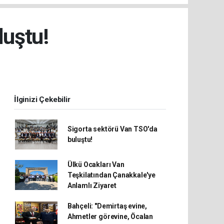
luştu!
İlginizi Çekebilir
Sigorta sektörü Van TSO'da
buluştu!
Ülkü Ocakları Van
Teşkilatından Çanakkale'ye
Anlamlı Ziyaret
Bahçeli: "Demirtaş evine,
Ahmetler görevine, Öcalan