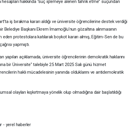
ya hesapları hakkında “suç işlemeye alenen tahrik etme” suçundan
'ta iş bırakma kararı aldığı ve üniversite öğrencilerine destek verdiği
şehir Belediye Başkanı Ekrem İmamoğlu'nun gözaltına alınmasının
eden protestolara katılarak boykot kararı almış, Eğitim-Sen de bu
ağrısı yapmıştı.
 yapılan açıklamada, üniversite öğrencilerinin demokratik haklarını
a bir Üniversite" talebiyle 25 Mart 2025 Salı günü hizmet
ğrencilerin haklı mücadelesinin yanında olduklarını ve antidemokratik
.
umsal olayları kışkırtmaya yönelik olup olmadığına dair başlatıldığı
er
- yerel haberler