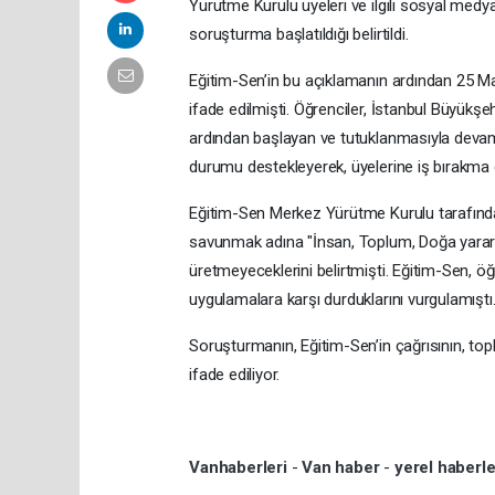
Yürütme Kurulu üyeleri ve ilgili sosyal med
soruşturma başlatıldığı belirtildi.
Eğitim-Sen’in bu açıklamanın ardından 25 Mart
ifade edilmişti. Öğrenciler, İstanbul Büyük
ardından başlayan ve tutuklanmasıyla devam 
durumu destekleyerek, üyelerine iş bırakma ç
Eğitim-Sen Merkez Yürütme Kurulu tarafından
savunmak adına "İnsan, Toplum, Doğa yararın
üretmeyeceklerini belirtmişti. Eğitim-Sen, ö
uygulamalara karşı durduklarını vurgulamıştı
Soruşturmanın, Eğitim-Sen’in çağrısının, topl
ifade ediliyor.
Vanhaberleri
-
Van haber
-
yerel haberl