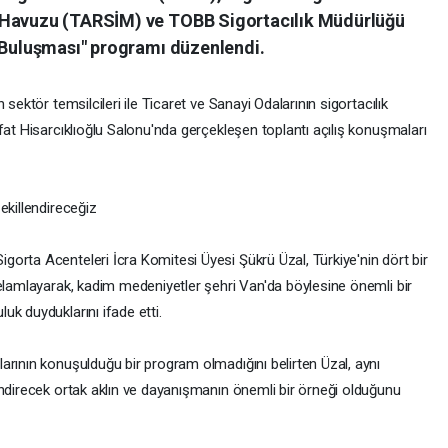
 Havuzu (TARSİM) ve TOBB Sigortacılık Müdürlüğü
n Buluşması" programı düzenlendi.
sektör temsilcileri ile Ticaret ve Sanayi Odalarının sigortacılık
fat Hisarcıklıoğlu Salonu'nda gerçekleşen toplantı açılış konuşmaları
ekillendireceğiz
orta Acenteleri İcra Komitesi Üyesi Şükrü Üzal, Türkiye'nin dört bir
selamlayarak, kadim medeniyetler şehri Van'da böylesine önemli bir
k duyduklarını ifade etti.
arının konuşulduğu bir program olmadığını belirten Üzal, aynı
endirecek ortak aklın ve dayanışmanın önemli bir örneği olduğunu