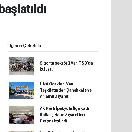
aşlatıldı
İlginizi Çekebilir
Sigorta sektörü Van TSO'da
buluştu!
Ülkü Ocakları Van
Teşkilatından Çanakkale'ye
Anlamlı Ziyaret
AK Parti İpekyolu İlçe Kadın
Kolları, Hane Ziyaretleri
Gerçekleştirdi