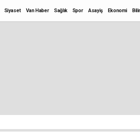
Siyaset
Van Haber
Sağlık
Spor
Asayiş
Ekonomi
Bil
Kültür-Sanat
Eğitim