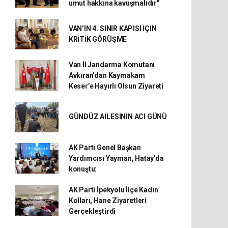
umut hakkına kavuşmalıdır"
VAN’IN 4. SINIR KAPISI İÇİN
KRİTİK GÖRÜŞME
Van İl Jandarma Komutanı
Avkıran’dan Kaymakam
Keser’e Hayırlı Olsun Ziyareti
GÜNDÜZ AİLESİNİN ACI GÜNÜ
AK Parti Genel Başkan
Yardımcısı Yayman, Hatay'da
konuştu:
AK Parti İpekyolu İlçe Kadın
Kolları, Hane Ziyaretleri
Gerçekleştirdi