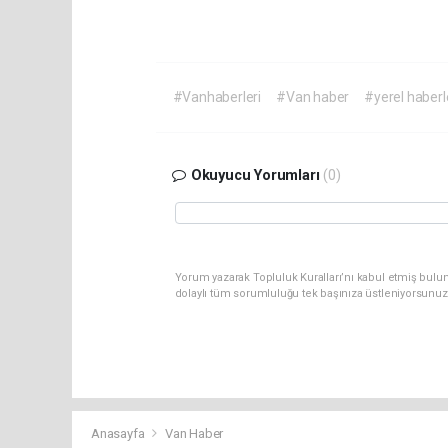
#Vanhaberleri
#Van haber
#yerel haberl
Okuyucu Yorumları
(0)
Yorum yazarak Topluluk Kuralları’nı kabul etmiş bulu
dolaylı tüm sorumluluğu tek başınıza üstleniyorsunuz
Anasayfa
Van Haber