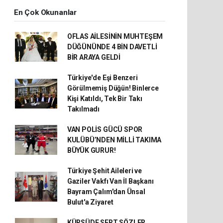
En Çok Okunanlar
OFLAS AİLESİNİN MUHTEŞEM
DÜĞÜNÜNDE 4 BİN DAVETLİ
BİR ARAYA GELDİ
Türkiye'de Eşi Benzeri
Görülmemiş Düğün! Binlerce
Kişi Katıldı, Tek Bir Takı
Takılmadı
VAN POLİS GÜCÜ SPOR
KULÜBÜ’NDEN MİLLİ TAKIMA
BÜYÜK GURUR!
Türkiye Şehit Aileleri ve
Gaziler Vakfı Van İl Başkanı
Bayram Çalım'dan Ünsal
Bulut'a Ziyaret
KÜRSÜDE SERT SÖZLER