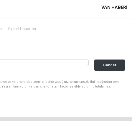
VAN HABERİ
er
#yerel haberleri
Gönder
nuyor ve yerelvanhaber.com sitesine yaptığınız yorumunuzla ilgili doğrudan veya
. Yazılan tüm yorumlardan site yönetimi hiçbir şekilde sorumlu tutulamaz.