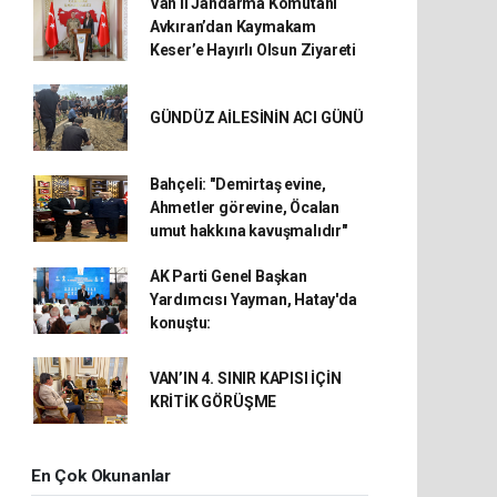
Van İl Jandarma Komutanı
Avkıran’dan Kaymakam
Keser’e Hayırlı Olsun Ziyareti
GÜNDÜZ AİLESİNİN ACI GÜNÜ
Bahçeli: "Demirtaş evine,
Ahmetler görevine, Öcalan
umut hakkına kavuşmalıdır"
AK Parti Genel Başkan
Yardımcısı Yayman, Hatay'da
konuştu:
VAN’IN 4. SINIR KAPISI İÇİN
KRİTİK GÖRÜŞME
En Çok Okunanlar