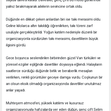
yalnız bırakmayarak ailelerin sevincine ortak oldu.
Düğünde en dikkat çeken anlardan biri ise takı merasimi oldu.
Geline kilolarca altın takıldığı öğrenilirken, takı töreni zarf
usulüyle gerçekleştirildi. Yoğun katılım nedeniyle düzenli bir
organizasyonla sürdürülen takı merasimi, davetlilerin büyük
ilgisini gördü.
Gece boyunca seslendirilen birbirinden güzel Van türküleri ve
yöresel ezgiler eşliğinde davetliler doyasıya eğlendi. Halayların
saatlerce sürdüğü düğünde birlik ve beraberlik mesajları
verilirken, renkli görüntüler geceye damga vurdu. Coşkunun bir
an olsun eksik olmadığı organizasyonda davetliler unutulmaz
anlar yaşadı.
Muhteşem atmosferi, yüksek katılımı ve kusursuz
organizasyonuyla hafızalarda yer eden düğün, genç çift Selim