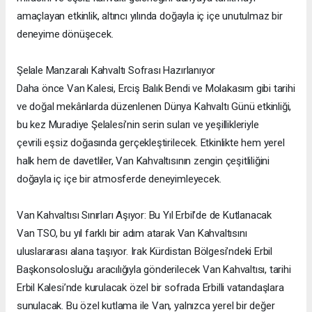
amaçlayan etkinlik, altıncı yılında doğayla iç içe unutulmaz bir
deneyime dönüşecek.
Şelale Manzaralı Kahvaltı Sofrası Hazırlanıyor
Daha önce Van Kalesi, Erciş Balık Bendi ve Molakasım gibi tarihi
ve doğal mekânlarda düzenlenen Dünya Kahvaltı Günü etkinliği,
bu kez Muradiye Şelalesi’nin serin suları ve yeşillikleriyle
çevrili eşsiz doğasında gerçekleştirilecek. Etkinlikte hem yerel
halk hem de davetliler, Van Kahvaltısının zengin çeşitliliğini
doğayla iç içe bir atmosferde deneyimleyecek.
Van Kahvaltısı Sınırları Aşıyor: Bu Yıl Erbil’de de Kutlanacak
Van TSO, bu yıl farklı bir adım atarak Van Kahvaltısını
uluslararası alana taşıyor. Irak Kürdistan Bölgesi’ndeki Erbil
Başkonsolosluğu aracılığıyla gönderilecek Van Kahvaltısı, tarihi
Erbil Kalesi’nde kurulacak özel bir sofrada Erbilli vatandaşlara
sunulacak. Bu özel kutlama ile Van, yalnızca yerel bir değer