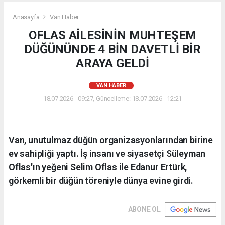
Anasayfa
Van Haber
OFLAS AİLESİNİN MUHTEŞEM
DÜĞÜNÜNDE 4 BİN DAVETLİ BİR
ARAYA GELDİ
VAN HABER
18.07.2026 - 09:27, Güncelleme: 18.07.2026 - 12:21
Van, unutulmaz düğün organizasyonlarından birine
ev sahipliği yaptı. İş insanı ve siyasetçi Süleyman
Oflas'ın yeğeni Selim Oflas ile Edanur Ertürk,
görkemli bir düğün töreniyle dünya evine girdi.
ABONE OL