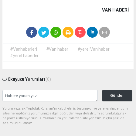
VAN HABERİ
#Vanhaberleri
#Van haber
#yerel Van haber
#yerel haberler
Okuyucu Yorumları
(0)
Gönder
Yorum yazarak Topluluk Kuralları’nı kabul etmiş bulunuyor ve yerelvanhaber.com
sitesine yaptığınız yorumunuzla ilgili doğrudan veya dolaylı tüm sorumluluğu tek
başınıza üstleniyorsunuz. Yazılan tüm yorumlardan site yönetimi hiçbir şekilde
sorumlu tutulamaz.