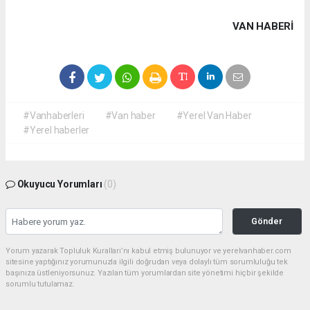
VAN HABERİ
#Vanhaberleri
#Van haber
#Yerel Van Haber
#Yerel haberler
Okuyucu Yorumları
(0)
Gönder
Yorum yazarak Topluluk Kuralları’nı kabul etmiş bulunuyor ve yerelvanhaber.com
sitesine yaptığınız yorumunuzla ilgili doğrudan veya dolaylı tüm sorumluluğu tek
başınıza üstleniyorsunuz. Yazılan tüm yorumlardan site yönetimi hiçbir şekilde
sorumlu tutulamaz.