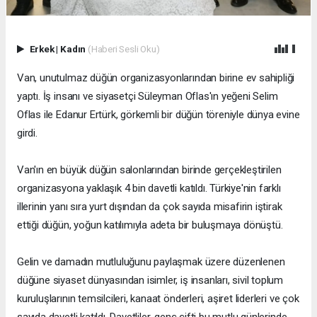
Erkek
|
Kadın
(Haberi Sesli Oku)
Van, unutulmaz düğün organizasyonlarından birine ev sahipliği
yaptı. İş insanı ve siyasetçi Süleyman Oflas'ın yeğeni Selim
Oflas ile Edanur Ertürk, görkemli bir düğün töreniyle dünya evine
girdi.
Van'ın en büyük düğün salonlarından birinde gerçekleştirilen
organizasyona yaklaşık 4 bin davetli katıldı. Türkiye'nin farklı
illerinin yanı sıra yurt dışından da çok sayıda misafirin iştirak
ettiği düğün, yoğun katılımıyla adeta bir buluşmaya dönüştü.
Gelin ve damadın mutluluğunu paylaşmak üzere düzenlenen
düğüne siyaset dünyasından isimler, iş insanları, sivil toplum
kuruluşlarının temsilcileri, kanaat önderleri, aşiret liderleri ve çok
sayıda davetli katıldı. Davetliler, genç çifti bu mutlu günlerinde