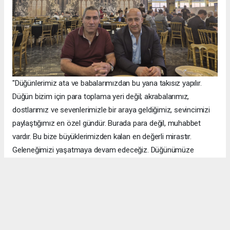
"Düğünlerimiz ata ve babalarımızdan bu yana takısız yapılır.
Düğün bizim için para toplama yeri değil; akrabalarımız,
dostlarımız ve sevenlerimizle bir araya geldiğimiz, sevincimizi
paylaştığımız en özel gündür. Burada para değil, muhabbet
vardır. Bu bize büyüklerimizden kalan en değerli mirastır.
Geleneğimizi yaşatmaya devam edeceğiz. Düğünümüze
katılarak sevincimizi paylaşan tüm büyüklerimize,
akrabalarımıza, dostlarımıza ve sevenlerimize gönülden
teşekkür ediyorum."
Takı Yerine Dayanışma ve Kardeşlik Ön Plandaydı