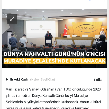
Erkek
|
Kadın
(Haberi Sesli Oku)
Van Ticaret ve Sanayi Odası’nın (Van TSO) öncülüğünde 2020
yılında ilan edilen Dünya Kahvaltı Günü, bu yıl Muradiye
Şelalesi’nin büyüleyici atmosferinde kutlanacak. Van’ın kültürel
mirasını ve eşsiz kahvaltı geleneğini dünyaya tanıtmayı