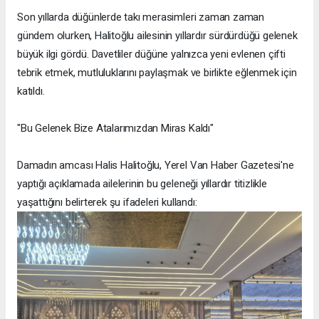
Son yıllarda düğünlerde takı merasimleri zaman zaman
gündem olurken, Halitoğlu ailesinin yıllardır sürdürdüğü gelenek
büyük ilgi gördü. Davetliler düğüne yalnızca yeni evlenen çifti
tebrik etmek, mutluluklarını paylaşmak ve birlikte eğlenmek için
katıldı.
"Bu Gelenek Bize Atalarımızdan Miras Kaldı"
Damadın amcası Halis Halitoğlu, Yerel Van Haber Gazetesi'ne
yaptığı açıklamada ailelerinin bu geleneği yıllardır titizlikle
yaşattığını belirterek şu ifadeleri kullandı: