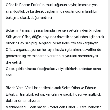
Oflas ile Edanur Ertürk'ün mutluluğunun paylaşılmasının yanı
sıra, dostluk ve kardeşlik bağlarının da güçlendiği anlamlı bir
buluşma olarak değerlendirildi.
Bölgenin tanınan iş insanlarından ve siyasetçilerinden biri olan
Süleyman Oflas, düğün boyunca davetlilerle yakından ilgilenerek
örnek bir ev sahipliği sergiledi. Misafirlerini tek tek karşılayan
Oflas, organizasyonun her ayrıntısıyla ilgilenirken, davetliler de
gösterilen ilgi ve misafirperverlikten duydukları memnuniyeti
dile getirdi.
Gece, çekilen hatıra fotoğrafları ve iyi dileklerin ardından sona
erdi.
Biz de Yerel Van Haber ailesi olarak Selim Oflas ve Edanur
Ertürk çiftini tebrik ediyor, kendilerine sağlık, huzur ve mutluluk
dolu bir ömür diliyoruz.
Vanhaberleri - Van haber - Yerel Van Haber - Yerel haberler