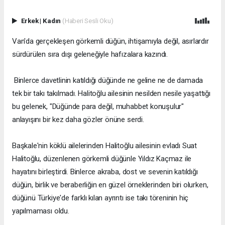
Erkek
|
Kadın
(Haberi Sesli Oku)
Van'da gerçekleşen görkemli düğün, ihtişamıyla değil, asırlardır
sürdürülen sıra dışı geleneğiyle hafızalara kazındı.
Binlerce davetlinin katıldığı düğünde ne geline ne de damada
tek bir takı takılmadı. Halitoğlu ailesinin nesilden nesile yaşattığı
bu gelenek, "Düğünde para değil, muhabbet konuşulur"
anlayışını bir kez daha gözler önüne serdi.
Başkale'nin köklü ailelerinden Halitoğlu ailesinin evladı Suat
Halitoğlu, düzenlenen görkemli düğünle Yıldız Kaçmaz ile
hayatını birleştirdi. Binlerce akraba, dost ve sevenin katıldığı
düğün, birlik ve beraberliğin en güzel örneklerinden biri olurken,
düğünü Türkiye'de farklı kılan ayrıntı ise takı töreninin hiç
yapılmaması oldu.