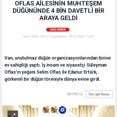
OFLAS AİLESİNİN MUHTEŞEM
DÜĞÜNÜNDE 4 BİN DAVETLİ BİR
ARAYA GELDİ
VAN HABER
18.07.2026 - 09:27, Güncelleme: 18.07.2026 - 12:21
Van, unutulmaz düğün organizasyonlarından birine
ev sahipliği yaptı. İş insanı ve siyasetçi Süleyman
Oflas'ın yeğeni Selim Oflas ile Edanur Ertürk,
görkemli bir düğün töreniyle dünya evine girdi.
ABONE OL