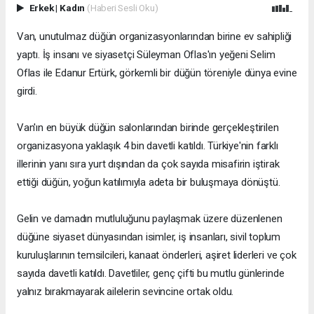
Erkek
|
Kadın
(Haberi Sesli Oku)
Van, unutulmaz düğün organizasyonlarından birine ev sahipliği
yaptı. İş insanı ve siyasetçi Süleyman Oflas'ın yeğeni Selim
Oflas ile Edanur Ertürk, görkemli bir düğün töreniyle dünya evine
girdi.
Van'ın en büyük düğün salonlarından birinde gerçekleştirilen
organizasyona yaklaşık 4 bin davetli katıldı. Türkiye'nin farklı
illerinin yanı sıra yurt dışından da çok sayıda misafirin iştirak
ettiği düğün, yoğun katılımıyla adeta bir buluşmaya dönüştü.
Gelin ve damadın mutluluğunu paylaşmak üzere düzenlenen
düğüne siyaset dünyasından isimler, iş insanları, sivil toplum
kuruluşlarının temsilcileri, kanaat önderleri, aşiret liderleri ve çok
sayıda davetli katıldı. Davetliler, genç çifti bu mutlu günlerinde
yalnız bırakmayarak ailelerin sevincine ortak oldu.