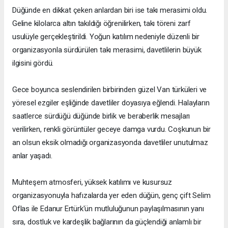
Düğünde en dikkat çeken anlardan biri ise takı merasimi oldu.
Geline kilolarca altın takıldığı öğrenilirken, takı töreni zarf
usulüyle gerçekleştirildi. Yoğun katılım nedeniyle düzenli bir
organizasyonla sürdürülen takı merasimi, davetlilerin büyük
ilgisini gördü.
Gece boyunca seslendirilen birbirinden güzel Van türküleri ve
yöresel ezgiler eşliğinde davetliler doyasıya eğlendi. Halayların
saatlerce sürdüğü düğünde birlik ve beraberlik mesajları
verilirken, renkli görüntüler geceye damga vurdu. Coşkunun bir
an olsun eksik olmadığı organizasyonda davetliler unutulmaz
anlar yaşadı.
Muhteşem atmosferi, yüksek katılımı ve kusursuz
organizasyonuyla hafızalarda yer eden düğün, genç çift Selim
Oflas ile Edanur Ertürk'ün mutluluğunun paylaşılmasının yanı
sıra, dostluk ve kardeşlik bağlarının da güçlendiği anlamlı bir