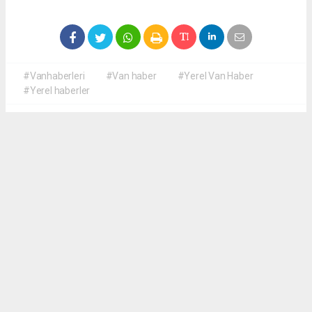
#Vanhaberleri
#Van haber
#Yerel Van Haber
#Yerel haberler
Okuyucu Yorumları
(0)
Gönder
Yorum yazarak Topluluk Kuralları’nı kabul etmiş bulunuyor ve yerelvanhaber.com
sitesine yaptığınız yorumunuzla ilgili doğrudan veya dolaylı tüm sorumluluğu tek
başınıza üstleniyorsunuz. Yazılan tüm yorumlardan site yönetimi hiçbir şekilde
sorumlu tutulamaz.