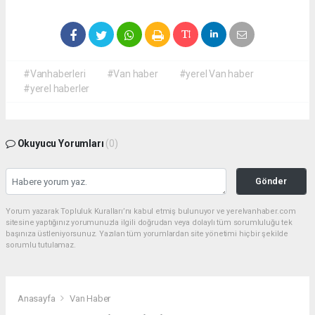
#Vanhaberleri
#Van haber
#yerel Van haber
#yerel haberler
Okuyucu Yorumları
(0)
Gönder
Yorum yazarak Topluluk Kuralları’nı kabul etmiş bulunuyor ve yerelvanhaber.com
sitesine yaptığınız yorumunuzla ilgili doğrudan veya dolaylı tüm sorumluluğu tek
başınıza üstleniyorsunuz. Yazılan tüm yorumlardan site yönetimi hiçbir şekilde
sorumlu tutulamaz.
Anasayfa
Van Haber