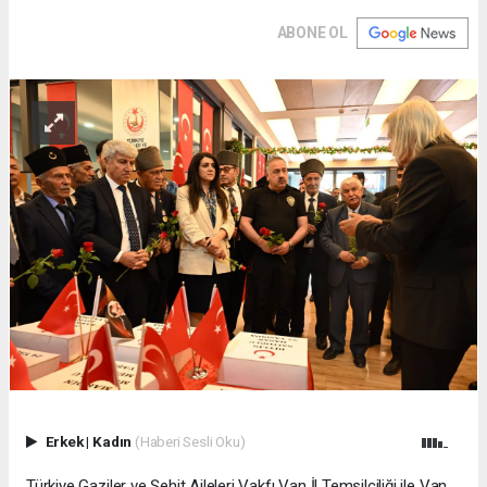
ABONE OL
Erkek
|
Kadın
(Haberi Sesli Oku)
Türkiye Gaziler ve Şehit Aileleri Vakfı Van İl Temsilciliği ile Van