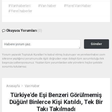
#Vanhaberleri
#Van haber
#Yerel Van Haber
#Yerel haberler
Okuyucu Yorumları
(0)
Gönder
Yorum yazarak Topluluk Kuralları’nı kabul etmiş bulunuyor ve yerelvanhaber.com
sitesine yaptığınız yorumunuzla ilgili doğrudan veya dolaylı tüm sorumluluğu tek
başınıza üstleniyorsunuz. Yazılan tüm yorumlardan site yönetimi hiçbir şekilde
sorumlu tutulamaz.
Anasayfa
Van Haber
Türkiye'de Eşi Benzeri Görülmemiş
Düğün! Binlerce Kişi Katıldı, Tek Bir
Takı Takılmadı