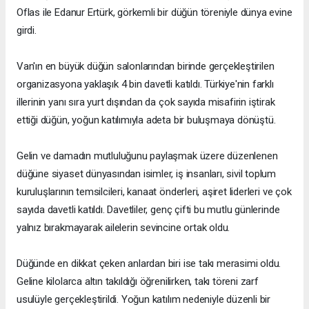
Oflas ile Edanur Ertürk, görkemli bir düğün töreniyle dünya evine
girdi.
Van'ın en büyük düğün salonlarından birinde gerçekleştirilen
organizasyona yaklaşık 4 bin davetli katıldı. Türkiye'nin farklı
illerinin yanı sıra yurt dışından da çok sayıda misafirin iştirak
ettiği düğün, yoğun katılımıyla adeta bir buluşmaya dönüştü.
Gelin ve damadın mutluluğunu paylaşmak üzere düzenlenen
düğüne siyaset dünyasından isimler, iş insanları, sivil toplum
kuruluşlarının temsilcileri, kanaat önderleri, aşiret liderleri ve çok
sayıda davetli katıldı. Davetliler, genç çifti bu mutlu günlerinde
yalnız bırakmayarak ailelerin sevincine ortak oldu.
Düğünde en dikkat çeken anlardan biri ise takı merasimi oldu.
Geline kilolarca altın takıldığı öğrenilirken, takı töreni zarf
usulüyle gerçekleştirildi. Yoğun katılım nedeniyle düzenli bir