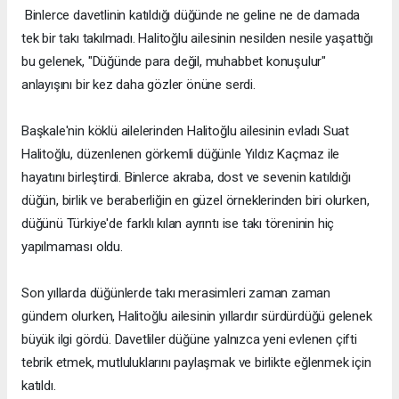
Binlerce davetlinin katıldığı düğünde ne geline ne de damada
tek bir takı takılmadı. Halitoğlu ailesinin nesilden nesile yaşattığı
bu gelenek, "Düğünde para değil, muhabbet konuşulur"
anlayışını bir kez daha gözler önüne serdi.
Başkale'nin köklü ailelerinden Halitoğlu ailesinin evladı Suat
Halitoğlu, düzenlenen görkemli düğünle Yıldız Kaçmaz ile
hayatını birleştirdi. Binlerce akraba, dost ve sevenin katıldığı
düğün, birlik ve beraberliğin en güzel örneklerinden biri olurken,
düğünü Türkiye'de farklı kılan ayrıntı ise takı töreninin hiç
yapılmaması oldu.
Son yıllarda düğünlerde takı merasimleri zaman zaman
gündem olurken, Halitoğlu ailesinin yıllardır sürdürdüğü gelenek
büyük ilgi gördü. Davetliler düğüne yalnızca yeni evlenen çifti
tebrik etmek, mutluluklarını paylaşmak ve birlikte eğlenmek için
katıldı.