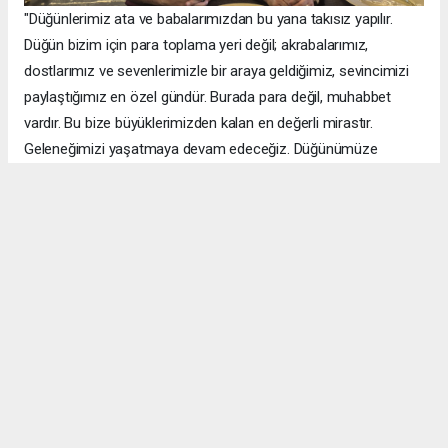
"Düğünlerimiz ata ve babalarımızdan bu yana takısız yapılır.
Düğün bizim için para toplama yeri değil; akrabalarımız,
dostlarımız ve sevenlerimizle bir araya geldiğimiz, sevincimizi
paylaştığımız en özel gündür. Burada para değil, muhabbet
vardır. Bu bize büyüklerimizden kalan en değerli mirastır.
Geleneğimizi yaşatmaya devam edeceğiz. Düğünümüze
katılarak sevincimizi paylaşan tüm büyüklerimize,
akrabalarımıza, dostlarımıza ve sevenlerimize gönülden
teşekkür ediyorum."
Takı Yerine Dayanışma ve Kardeşlik Ön Plandaydı
Düğünün toy büyüklüğünü Şeref Ertuş üstlenirken, Van'ın birçok
aşiret lideri, kanaat önderi ve sivil toplum kuruluşu temsilcisi de
düğüne katıldı. Türküler eşliğinde çekilen halaylar ili gün
boyunca devam etti. Binlerce davetli aynı sofrada buluşarak
genç çiftin mutluluğunu paylaştı.