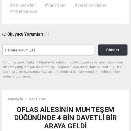
#Vanhaberleri
#Van haber
#Yerel Van Haber
#Yerel haberler
Okuyucu Yorumları
(0)
Gönder
Yorum yazarak Topluluk Kuralları’nı kabul etmiş bulunuyor ve yerelvanhaber.com
sitesine yaptığınız yorumunuzla ilgili doğrudan veya dolaylı tüm sorumluluğu tek
başınıza üstleniyorsunuz. Yazılan tüm yorumlardan site yönetimi hiçbir şekilde
sorumlu tutulamaz.
Anasayfa
Van Haber
OFLAS AİLESİNİN MUHTEŞEM
DÜĞÜNÜNDE 4 BİN DAVETLİ BİR
ARAYA GELDİ