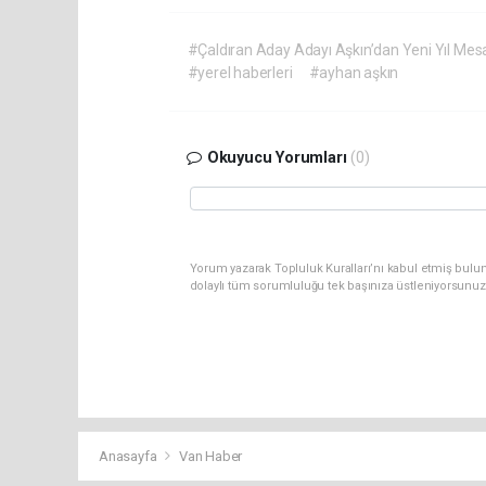
#Çaldıran Aday Adayı Aşkın’dan Yeni Yıl Mesa
#yerel haberleri
#ayhan aşkın
Okuyucu Yorumları
(0)
Yorum yazarak Topluluk Kuralları’nı kabul etmiş bulu
dolaylı tüm sorumluluğu tek başınıza üstleniyorsunuz
Anasayfa
Van Haber