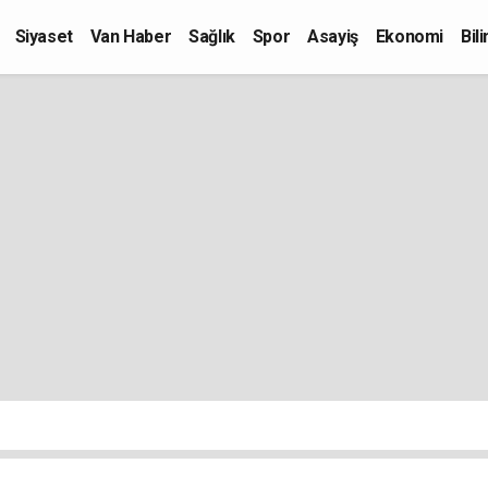
Siyaset
Van Haber
Sağlık
Spor
Asayiş
Ekonomi
Bil
Kültür-Sanat
Eğitim