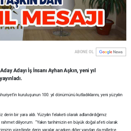
ABONE OL
Aday Adayı İş İnsanı Ayhan Aşkın, yeni yıl
yayınladı.
riyet'in kuruluşunun 100. yıl dönümünü kutladıklarını, yeni yüzyılın
erin bir yara aldı. Yüzyılın felaketi olarak adlandırdığımız
rahmet diliyorum. "Yakın tarihimizin en büyük doğal afeti olarak
irimizin yüreğinde derin yaralar açarken diğer yandan da milletçe