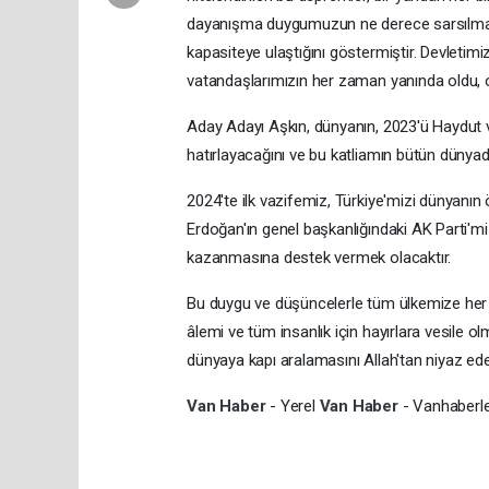
dayanışma duygumuzun ne derece sarsılmaz o
kapasiteye ulaştığını göstermiştir. Devlet
vatandaşlarımızın her zaman yanında oldu, 
Aday Adayı Aşkın, dünyanın, 2023'ü Haydut ve
hatırlayacağını ve bu katliamın bütün dünyada d
2024'te ilk vazifemiz, Türkiye'mizi dünyanın
Erdoğan'ın genel başkanlığındaki AK Parti'm
kazanmasına destek vermek olacaktır.
Bu duygu ve düşüncelerle tüm ülkemize her şe
âlemi ve tüm insanlık için hayırlara vesile 
dünyaya kapı aralamasını Allah'tan niyaz ede
Van Haber
- Yerel
Van Haber
- Vanhaberle