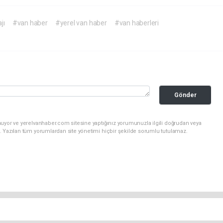
jı
#van haber
#yerel van haber
#van haberleri
Gönder
nuyor ve yerelvanhaber.com sitesine yaptığınız yorumunuzla ilgili doğrudan veya
. Yazılan tüm yorumlardan site yönetimi hiçbir şekilde sorumlu tutulamaz.