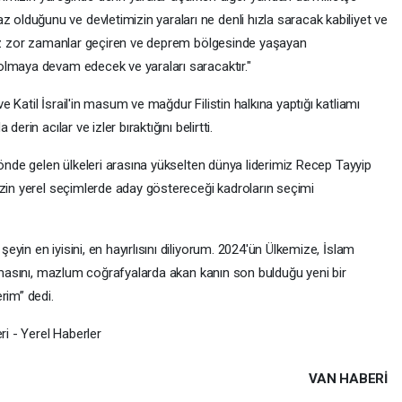
lduğunu ve devletimizin yaraları ne denli hızla saracak kabiliyet ve
imiz zor zamanlar geçiren ve deprem bölgesinde yaşayan
olmaya devam edecek ve yaraları saracaktır."
 Katil İsrail'in masum ve mağdur Filistin halkına yaptığı katliamı
erin acılar ve izler bıraktığını belirtti.
 önde gelen ülkeleri arasına yükselten dünya liderimiz Recep Tayyip
izin yerel seçimlerde aday göstereceği kadroların seçimi
yin en iyisini, en hayırlısını diliyorum. 2024'ün Ülkemize, İslam
olmasını, mazlum coğrafyalarda akan kanın son bulduğu yeni bir
rim” dedi.
ri - Yerel Haberler
VAN HABERİ