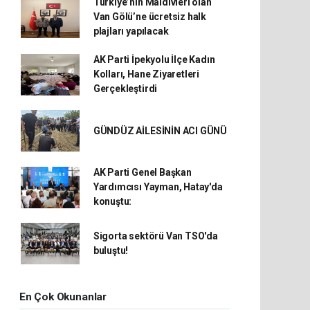
Türkiye’nin Maldivleri olan
Van Gölü’ne ücretsiz halk
plajları yapılacak
AK Parti İpekyolu İlçe Kadın
Kolları, Hane Ziyaretleri
Gerçekleştirdi
GÜNDÜZ AİLESİNİN ACI GÜNÜ
AK Parti Genel Başkan
Yardımcısı Yayman, Hatay'da
konuştu:
Sigorta sektörü Van TSO'da
buluştu!
En Çok Okunanlar