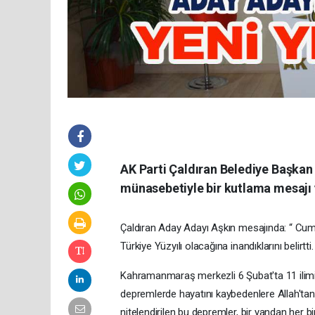
AK Parti Çaldıran Belediye Başkan 
münasebetiyle bir kutlama mesajı 
Çaldıran Aday Adayı Aşkın mesajında: “ Cumhu
Türkiye Yüzyılı olacağına inandıklarını belirtti.
Kahramanmaraş merkezli 6 Şubat'ta 11 ilimiz d
depremlerde hayatını kaybedenlere Allah'tan 
nitelendirilen bu depremler, bir yandan her b