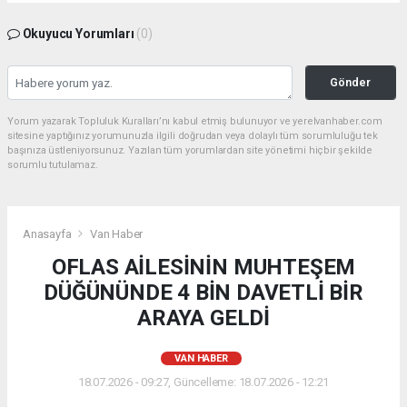
Okuyucu Yorumları
(0)
Gönder
Yorum yazarak Topluluk Kuralları’nı kabul etmiş bulunuyor ve yerelvanhaber.com
sitesine yaptığınız yorumunuzla ilgili doğrudan veya dolaylı tüm sorumluluğu tek
başınıza üstleniyorsunuz. Yazılan tüm yorumlardan site yönetimi hiçbir şekilde
sorumlu tutulamaz.
Anasayfa
Van Haber
OFLAS AİLESİNİN MUHTEŞEM
DÜĞÜNÜNDE 4 BİN DAVETLİ BİR
ARAYA GELDİ
VAN HABER
18.07.2026 - 09:27, Güncelleme: 18.07.2026 - 12:21