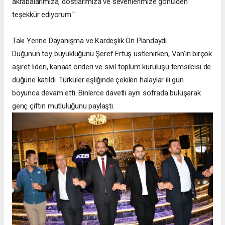
akrabalarımıza, dostlarımıza ve sevenlerimize gönülden
teşekkür ediyorum."
Takı Yerine Dayanışma ve Kardeşlik Ön Plandaydı
Düğünün toy büyüklüğünü Şeref Ertuş üstlenirken, Van'ın birçok
aşiret lideri, kanaat önderi ve sivil toplum kuruluşu temsilcisi de
düğüne katıldı. Türküler eşliğinde çekilen halaylar ili gün
boyunca devam etti. Binlerce davetli aynı sofrada buluşarak
genç çiftin mutluluğunu paylaştı.