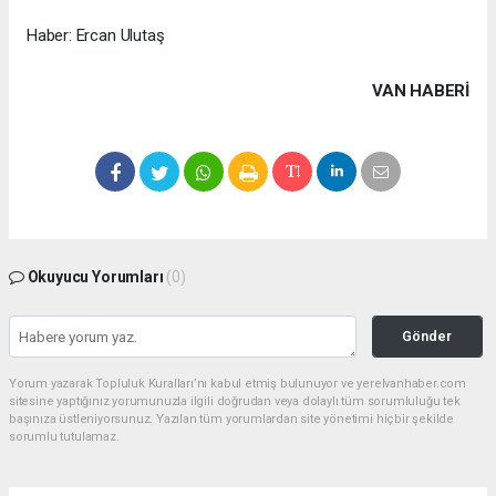
Haber: Ercan Ulutaş
VAN HABERİ
Okuyucu Yorumları
(0)
Gönder
Yorum yazarak Topluluk Kuralları’nı kabul etmiş bulunuyor ve yerelvanhaber.com
sitesine yaptığınız yorumunuzla ilgili doğrudan veya dolaylı tüm sorumluluğu tek
başınıza üstleniyorsunuz. Yazılan tüm yorumlardan site yönetimi hiçbir şekilde
sorumlu tutulamaz.