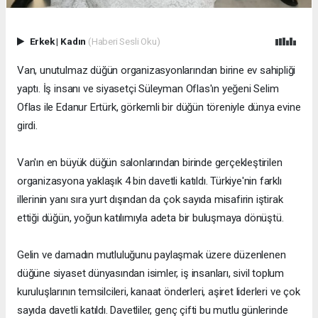
Erkek
|
Kadın
(Haberi Sesli Oku)
Van, unutulmaz düğün organizasyonlarından birine ev sahipliği
yaptı. İş insanı ve siyasetçi Süleyman Oflas'ın yeğeni Selim
Oflas ile Edanur Ertürk, görkemli bir düğün töreniyle dünya evine
girdi.
Van'ın en büyük düğün salonlarından birinde gerçekleştirilen
organizasyona yaklaşık 4 bin davetli katıldı. Türkiye'nin farklı
illerinin yanı sıra yurt dışından da çok sayıda misafirin iştirak
ettiği düğün, yoğun katılımıyla adeta bir buluşmaya dönüştü.
Gelin ve damadın mutluluğunu paylaşmak üzere düzenlenen
düğüne siyaset dünyasından isimler, iş insanları, sivil toplum
kuruluşlarının temsilcileri, kanaat önderleri, aşiret liderleri ve çok
sayıda davetli katıldı. Davetliler, genç çifti bu mutlu günlerinde