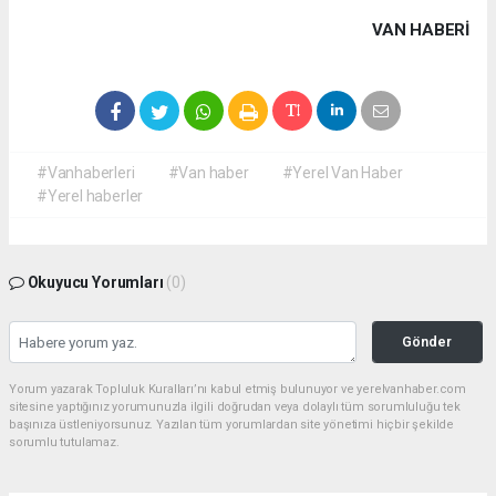
VAN HABERİ
#Vanhaberleri
#Van haber
#Yerel Van Haber
#Yerel haberler
Okuyucu Yorumları
(0)
Gönder
Yorum yazarak Topluluk Kuralları’nı kabul etmiş bulunuyor ve yerelvanhaber.com
sitesine yaptığınız yorumunuzla ilgili doğrudan veya dolaylı tüm sorumluluğu tek
başınıza üstleniyorsunuz. Yazılan tüm yorumlardan site yönetimi hiçbir şekilde
sorumlu tutulamaz.