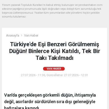
Yorum yazarak Topluluk Kuralları’nı kabul etmiş bulunuyor ve yerelvanhaber.com
sitesine yaptığınız yorumunuzla ilgili doğrudan veya dolaylı tüm sorumluluğu tek
başınıza üstleniyorsunuz. Yazılan tüm yorumlardan site yönetimi hiçbir şekilde
sorumlu tutulamaz.
Anasayfa
Van Haber
Türkiye'de Eşi Benzeri Görülmemiş
Düğün! Binlerce Kişi Katıldı, Tek Bir
Takı Takılmadı
VAN HABER
27.07.2026 - 11:36, Güncelleme: 27.07.2026 - 12:01
Van'da gerçekleşen görkemli düğün, ihtişamıyla
değil, asırlardır sürdürülen sıra dışı geleneğiyle
hafızalara kazındı.