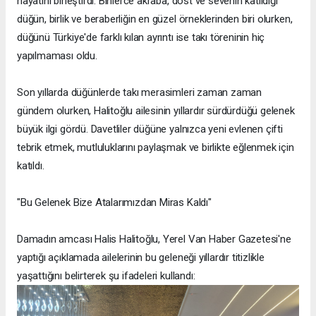
hayatını birleştirdi. Binlerce akraba, dost ve sevenin katıldığı
düğün, birlik ve beraberliğin en güzel örneklerinden biri olurken,
düğünü Türkiye'de farklı kılan ayrıntı ise takı töreninin hiç
yapılmaması oldu.
Son yıllarda düğünlerde takı merasimleri zaman zaman
gündem olurken, Halitoğlu ailesinin yıllardır sürdürdüğü gelenek
büyük ilgi gördü. Davetliler düğüne yalnızca yeni evlenen çifti
tebrik etmek, mutluluklarını paylaşmak ve birlikte eğlenmek için
katıldı.
"Bu Gelenek Bize Atalarımızdan Miras Kaldı"
Damadın amcası Halis Halitoğlu, Yerel Van Haber Gazetesi'ne
yaptığı açıklamada ailelerinin bu geleneği yıllardır titizlikle
yaşattığını belirterek şu ifadeleri kullandı: