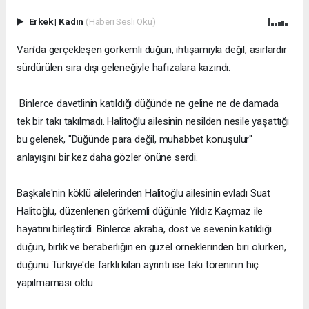
Erkek
|
Kadın
(Haberi Sesli Oku)
Van'da gerçekleşen görkemli düğün, ihtişamıyla değil, asırlardır
sürdürülen sıra dışı geleneğiyle hafızalara kazındı.
Binlerce davetlinin katıldığı düğünde ne geline ne de damada
tek bir takı takılmadı. Halitoğlu ailesinin nesilden nesile yaşattığı
bu gelenek, "Düğünde para değil, muhabbet konuşulur"
anlayışını bir kez daha gözler önüne serdi.
Başkale'nin köklü ailelerinden Halitoğlu ailesinin evladı Suat
Halitoğlu, düzenlenen görkemli düğünle Yıldız Kaçmaz ile
hayatını birleştirdi. Binlerce akraba, dost ve sevenin katıldığı
düğün, birlik ve beraberliğin en güzel örneklerinden biri olurken,
düğünü Türkiye'de farklı kılan ayrıntı ise takı töreninin hiç
yapılmaması oldu.