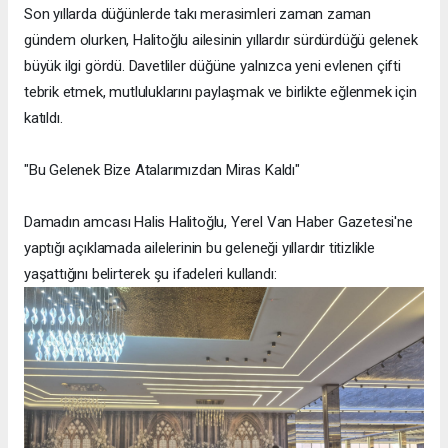
Son yıllarda düğünlerde takı merasimleri zaman zaman
gündem olurken, Halitoğlu ailesinin yıllardır sürdürdüğü gelenek
büyük ilgi gördü. Davetliler düğüne yalnızca yeni evlenen çifti
tebrik etmek, mutluluklarını paylaşmak ve birlikte eğlenmek için
katıldı.
"Bu Gelenek Bize Atalarımızdan Miras Kaldı"
Damadın amcası Halis Halitoğlu, Yerel Van Haber Gazetesi'ne
yaptığı açıklamada ailelerinin bu geleneği yıllardır titizlikle
yaşattığını belirterek şu ifadeleri kullandı: