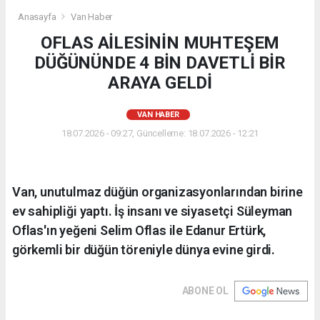
Anasayfa
Van Haber
OFLAS AİLESİNİN MUHTEŞEM
DÜĞÜNÜNDE 4 BİN DAVETLİ BİR
ARAYA GELDİ
VAN HABER
18.07.2026 - 09:27, Güncelleme: 18.07.2026 - 12:21
Van, unutulmaz düğün organizasyonlarından birine
ev sahipliği yaptı. İş insanı ve siyasetçi Süleyman
Oflas'ın yeğeni Selim Oflas ile Edanur Ertürk,
görkemli bir düğün töreniyle dünya evine girdi.
ABONE OL