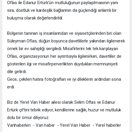
Oflas ile Edanur Ertürk'ün mutluluğunun paylaşılmasının yanı
sıra, dostluk ve kardeşlik bağlarının da güçlendiği anlamlı bir
buluşma olarak değerlendirildi.
Bölgenin tanınan iş insanlarından ve siyasetçilerinden biri olan
Süleyman Oflas, düğün boyunca davetlilerle yakından ilgilenerek
örnek bir ev sahipliği sergiledi. Misafirlerini tek tek karşılayan
Oflas, organizasyonun her ayrıntısıyla ilgilenirken, davetliler de
gösterilen ilgi ve misafirperverlikten duydukları memnuniyeti
dile getirdi.
Gece, çekilen hatıra fotoğrafları ve iyi dileklerin ardından sona
erdi.
Biz de Yerel Van Haber ailesi olarak Selim Oflas ve Edanur
Ertürk çiftini tebrik ediyor, kendilerine sağlık, huzur ve mutluluk
dolu bir ömür diliyoruz.
Vanhaberleri - Van haber - Yerel Van Haber - Yerel haberler