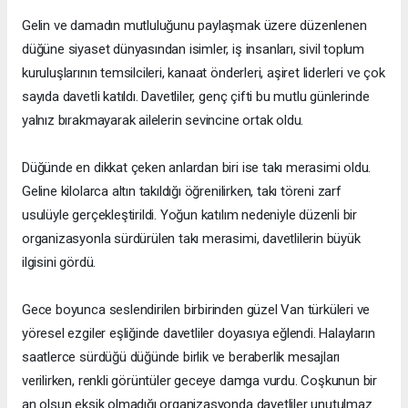
Gelin ve damadın mutluluğunu paylaşmak üzere düzenlenen
düğüne siyaset dünyasından isimler, iş insanları, sivil toplum
kuruluşlarının temsilcileri, kanaat önderleri, aşiret liderleri ve çok
sayıda davetli katıldı. Davetliler, genç çifti bu mutlu günlerinde
yalnız bırakmayarak ailelerin sevincine ortak oldu.
Düğünde en dikkat çeken anlardan biri ise takı merasimi oldu.
Geline kilolarca altın takıldığı öğrenilirken, takı töreni zarf
usulüyle gerçekleştirildi. Yoğun katılım nedeniyle düzenli bir
organizasyonla sürdürülen takı merasimi, davetlilerin büyük
ilgisini gördü.
Gece boyunca seslendirilen birbirinden güzel Van türküleri ve
yöresel ezgiler eşliğinde davetliler doyasıya eğlendi. Halayların
saatlerce sürdüğü düğünde birlik ve beraberlik mesajları
verilirken, renkli görüntüler geceye damga vurdu. Coşkunun bir
an olsun eksik olmadığı organizasyonda davetliler unutulmaz