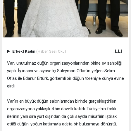
Erkek
|
Kadın
(Haberi Sesli Oku)
Van, unutulmaz düğün organizasyonlarından birine ev sahipliği
yaptı. İş insanı ve siyasetçi Süleyman Oflas'ın yeğeni Selim
Oflas ile Edanur Ertürk, görkemli bir düğün töreniyle dünya evine
girdi.
Van'ın en büyük düğün salonlarından birinde gerçekleştirilen
organizasyona yaklaşık 4 bin davetli katıldı. Türkiye'nin farklı
illerinin yanı sıra yurt dışından da çok sayıda misafirin iştirak
ettiği düğün, yoğun katılımıyla adeta bir buluşmaya dönüştü.