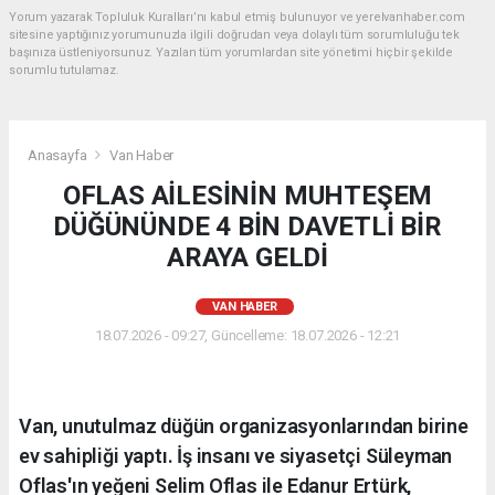
Yorum yazarak Topluluk Kuralları’nı kabul etmiş bulunuyor ve yerelvanhaber.com
sitesine yaptığınız yorumunuzla ilgili doğrudan veya dolaylı tüm sorumluluğu tek
başınıza üstleniyorsunuz. Yazılan tüm yorumlardan site yönetimi hiçbir şekilde
sorumlu tutulamaz.
Anasayfa
Van Haber
OFLAS AİLESİNİN MUHTEŞEM
DÜĞÜNÜNDE 4 BİN DAVETLİ BİR
ARAYA GELDİ
VAN HABER
18.07.2026 - 09:27, Güncelleme: 18.07.2026 - 12:21
Van, unutulmaz düğün organizasyonlarından birine
ev sahipliği yaptı. İş insanı ve siyasetçi Süleyman
Oflas'ın yeğeni Selim Oflas ile Edanur Ertürk,