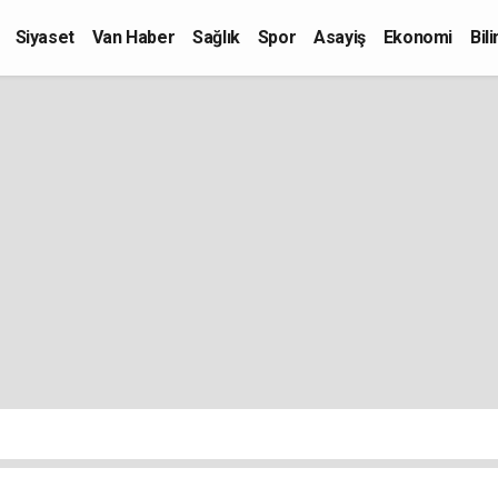
Siyaset
Van Haber
Sağlık
Spor
Asayiş
Ekonomi
Bil
Kültür-Sanat
Eğitim