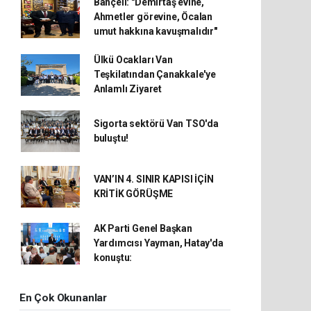
Bahçeli: "Demirtaş evine,
Ahmetler görevine, Öcalan
umut hakkına kavuşmalıdır"
Ülkü Ocakları Van
Teşkilatından Çanakkale'ye
Anlamlı Ziyaret
Sigorta sektörü Van TSO'da
buluştu!
VAN’IN 4. SINIR KAPISI İÇİN
KRİTİK GÖRÜŞME
AK Parti Genel Başkan
Yardımcısı Yayman, Hatay'da
konuştu:
En Çok Okunanlar