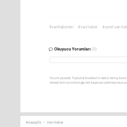
#vanhaberleri
#van haber
#yerel van ha
Okuyucu Yorumları
(0)
Yorum yazarak Topluluk Kuralları’nı kabul etmiş bulu
dolaylı tüm sorumluluğu tek başınıza üstleniyorsunuz
Anasayfa
Van Haber