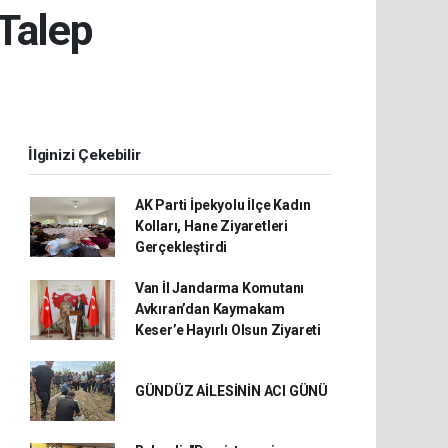
Talep
İlginizi Çekebilir
AK Parti İpekyolu İlçe Kadın
Kolları, Hane Ziyaretleri
Gerçekleştirdi
Van İl Jandarma Komutanı
Avkıran’dan Kaymakam
Keser’e Hayırlı Olsun Ziyareti
GÜNDÜZ AİLESİNİN ACI GÜNÜ