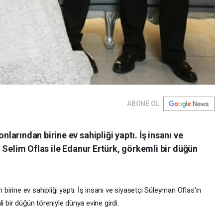
ABONE OL
arından birine ev sahipliği yaptı. İş insanı ve
 Selim Oflas ile Edanur Ertürk, görkemli bir düğün
rine ev sahipliği yaptı. İş insanı ve siyasetçi Süleyman Oflas'ın
i bir düğün töreniyle dünya evine girdi.