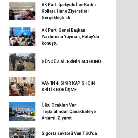
AK Parti İpekyolu İlçe Kadın
Kolları, Hane Ziyaretleri
Gerçekleştirdi
AK Parti Genel Başkan
Yardımcısı Yayman, Hatay'da
konuştu:
GÜNDÜZ AİLESİNİN ACI GÜNÜ
VAN’IN 4. SINIR KAPISI İÇİN
KRİTİK GÖRÜŞME
Ülkü Ocakları Van
Teşkilatından Çanakkale'ye
Anlamlı Ziyaret
Sigorta sektörü Van TSO'da