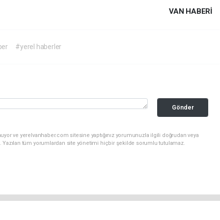
VAN HABERİ
ber
#yerel haberler
Gönder
nuyor ve yerelvanhaber.com sitesine yaptığınız yorumunuzla ilgili doğrudan veya
. Yazılan tüm yorumlardan site yönetimi hiçbir şekilde sorumlu tutulamaz.