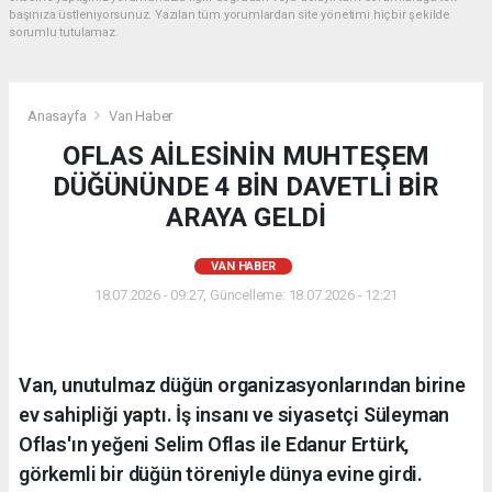
başınıza üstleniyorsunuz. Yazılan tüm yorumlardan site yönetimi hiçbir şekilde
sorumlu tutulamaz.
Anasayfa
Van Haber
OFLAS AİLESİNİN MUHTEŞEM
DÜĞÜNÜNDE 4 BİN DAVETLİ BİR
ARAYA GELDİ
VAN HABER
18.07.2026 - 09:27, Güncelleme: 18.07.2026 - 12:21
Van, unutulmaz düğün organizasyonlarından birine
ev sahipliği yaptı. İş insanı ve siyasetçi Süleyman
Oflas'ın yeğeni Selim Oflas ile Edanur Ertürk,
görkemli bir düğün töreniyle dünya evine girdi.