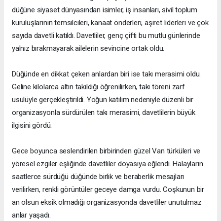
düğüne siyaset dünyasından isimler, iş insanları, sivil toplum
kuruluşlarının temsilcileri, kanaat önderleri, aşiret liderleri ve çok
sayıda davetli katıldı. Davetliler, genç çifti bu mutlu günlerinde
yalnız bırakmayarak ailelerin sevincine ortak oldu.
Düğünde en dikkat çeken anlardan biri ise takı merasimi oldu.
Geline kilolarca altın takıldığı öğrenilirken, takı töreni zarf
usulüyle gerçekleştirildi. Yoğun katılım nedeniyle düzenli bir
organizasyonla sürdürülen takı merasimi, davetlilerin büyük
ilgisini gördü.
Gece boyunca seslendirilen birbirinden güzel Van türküleri ve
yöresel ezgiler eşliğinde davetliler doyasıya eğlendi. Halayların
saatlerce sürdüğü düğünde birlik ve beraberlik mesajları
verilirken, renkli görüntüler geceye damga vurdu. Coşkunun bir
an olsun eksik olmadığı organizasyonda davetliler unutulmaz
anlar yaşadı.