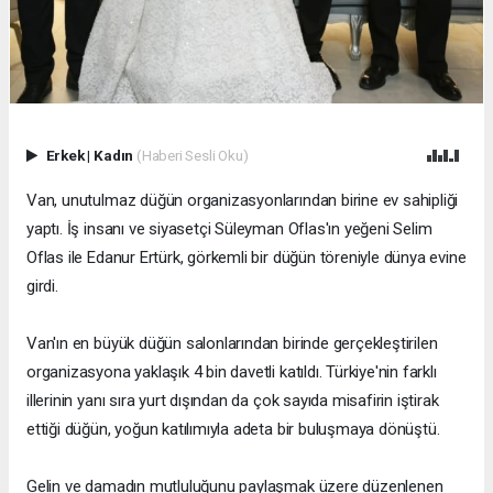
Erkek
|
Kadın
(Haberi Sesli Oku)
Van, unutulmaz düğün organizasyonlarından birine ev sahipliği
yaptı. İş insanı ve siyasetçi Süleyman Oflas'ın yeğeni Selim
Oflas ile Edanur Ertürk, görkemli bir düğün töreniyle dünya evine
girdi.
Van'ın en büyük düğün salonlarından birinde gerçekleştirilen
organizasyona yaklaşık 4 bin davetli katıldı. Türkiye'nin farklı
illerinin yanı sıra yurt dışından da çok sayıda misafirin iştirak
ettiği düğün, yoğun katılımıyla adeta bir buluşmaya dönüştü.
Gelin ve damadın mutluluğunu paylaşmak üzere düzenlenen