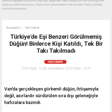
sitesine yaptığınız yorumunuzla ilgili doğrudan veya dolaylı tüm sorumluluğu tek
başınıza üstleniyorsunuz. Yazılan tüm yorumlardan site yönetimi hiçbir şekilde
sorumlu tutulamaz.
Anasayfa
Van Haber
Türkiye'de Eşi Benzeri Görülmemiş
Düğün! Binlerce Kişi Katıldı, Tek Bir
Takı Takılmadı
VAN HABER
27.07.2026 - 11:36, Güncelleme: 27.07.2026 - 12:01
Van'da gerçekleşen görkemli düğün, ihtişamıyla
değil, asırlardır sürdürülen sıra dışı geleneğiyle
hafızalara kazındı.