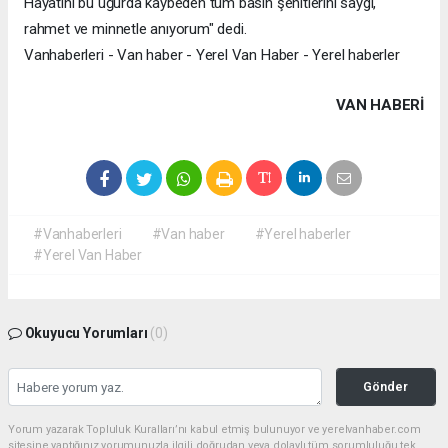
Hayatını bu uğurda kaybeden tüm basın şehitlerini saygı,
rahmet ve minnetle anıyorum" dedi.
Vanhaberleri - Van haber - Yerel Van Haber - Yerel haberler
VAN HABERİ
#Vanhaberleri
#Van haber
#Yerel haberler
#Yerel Van Haber
Okuyucu Yorumları
(0)
Gönder
Yorum yazarak Topluluk Kuralları’nı kabul etmiş bulunuyor ve yerelvanhaber.com
sitesine yaptığınız yorumunuzla ilgili doğrudan veya dolaylı tüm sorumluluğu tek