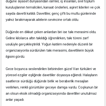
düğüne siyaset dünyasından isimler, iş insanları, sivil toplum
kuruluşlarının temsilcileri, kanaat önderleri, aşiret liderleri ve çok
sayıda davetli katıldı. Davetliler, genç çifti bu mutlu günlerinde
yalnız bırakmayarak ailelerin sevincine ortak oldu.
Düğünde en dikkat çeken anlardan biri ise takı merasimi oldu.
Geline kilolarca altın takıldığı öğrenilirken, takı töreni zarf
usulüyle gerçekleştirildi. Yoğun katılım nedeniyle düzenli bir
organizasyonla sürdürülen takı merasimi, davetlilerin büyük
ilgisini gördü.
Gece boyunca seslendirilen birbirinden güzel Van türküleri ve
yöresel ezgiler eşliğinde davetliler doyasıya eğlendi. Halayların
saatlerce sürdüğü düğünde birlik ve beraberlik mesajları
verilirken, renkli görüntüler geceye damga vurdu. Coşkunun bir
an olsun eksik olmadığı organizasyonda davetliler unutulmaz
anlar yaşadı.