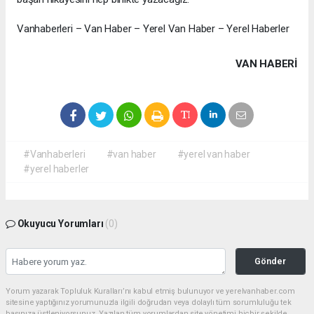
Vanhaberleri – Van Haber – Yerel Van Haber – Yerel Haberler
VAN HABERİ
#Vanhaberleri
#van haber
#yerel van haber
#yerel haberler
Okuyucu Yorumları
(0)
Gönder
Yorum yazarak Topluluk Kuralları’nı kabul etmiş bulunuyor ve yerelvanhaber.com
sitesine yaptığınız yorumunuzla ilgili doğrudan veya dolaylı tüm sorumluluğu tek
başınıza üstleniyorsunuz. Yazılan tüm yorumlardan site yönetimi hiçbir şekilde