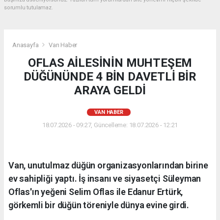
sorumlu tutulamaz.
Anasayfa
Van Haber
OFLAS AİLESİNİN MUHTEŞEM
DÜĞÜNÜNDE 4 BİN DAVETLİ BİR
ARAYA GELDİ
VAN HABER
18.07.2026 - 09:27, Güncelleme: 18.07.2026 - 12:21
Van, unutulmaz düğün organizasyonlarından birine
ev sahipliği yaptı. İş insanı ve siyasetçi Süleyman
Oflas'ın yeğeni Selim Oflas ile Edanur Ertürk,
görkemli bir düğün töreniyle dünya evine girdi.