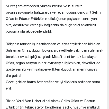
Muhteşem atmosferi, yüksek katılımı ve kusursuz
organizasyonuyla hafızalarda yer eden düğün, genç çift Selim
Oflas ile Edanur Ertürk'ün mutluluğunun paylaşılmasının yanı
sıra, dostluk ve kardeşlik bağlarının da güçlendiği anlamlı bir
buluşma olarak değerlendirildi.
Bölgenin tanınan iş insanlarından ve siyasetçilerinden biri olan
Süleyman Oflas, düğün boyunca davetlilerle yakından ilgilenerek
örnek bir ev sahipliği sergiledi. Misafirlerini tek tek karşılayan
Oflas, organizasyonun her ayrıntısıyla ilgilenirken, davetliler de
gösterilen ilgi ve misafirperverlikten duydukları memnuniyeti
dile getirdi.
Gece, çekilen hatıra fotoğrafları ve iyi dileklerin ardından sona
erdi.
Biz de Yerel Van Haber ailesi olarak Selim Oflas ve Edanur
Ertürk çiftini tebrik ediyor, kendilerine sağlık, huzur ve mutluluk