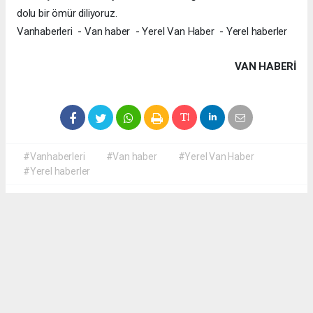
dolu bir ömür diliyoruz.
Vanhaberleri - Van haber - Yerel Van Haber - Yerel haberler
VAN HABERİ
#Vanhaberleri
#Van haber
#Yerel Van Haber
#Yerel haberler
Okuyucu Yorumları
(0)
Gönder
Yorum yazarak Topluluk Kuralları’nı kabul etmiş bulunuyor ve yerelvanhaber.com
sitesine yaptığınız yorumunuzla ilgili doğrudan veya dolaylı tüm sorumluluğu tek