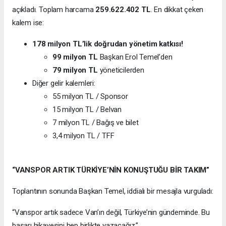
açıkladı. Toplam harcama
259.622.402 TL
. En dikkat çeken
kalem ise:
178 milyon TL’lik doğrudan yönetim katkısı!
99 milyon TL
Başkan Erol Temel’den
79 milyon TL
yöneticilerden
Diğer gelir kalemleri:
55 milyon TL / Sponsor
15 milyon TL / Belvan
7 milyon TL / Bağış ve bilet
3,4 milyon TL / TFF
“VANSPOR ARTIK TÜRKİYE’NİN KONUŞTUĞU BİR TAKIM”
Toplantının sonunda Başkan Temel, iddialı bir mesajla vurguladı:
“Vanspor artık sadece Van’ın değil, Türkiye’nin gündeminde. Bu
başarı hikayesini hep birlikte yazacağız.”