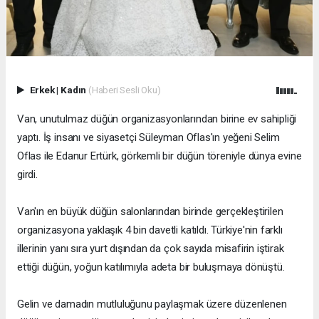
Erkek
|
Kadın
(Haberi Sesli Oku)
Van, unutulmaz düğün organizasyonlarından birine ev sahipliği
yaptı. İş insanı ve siyasetçi Süleyman Oflas'ın yeğeni Selim
Oflas ile Edanur Ertürk, görkemli bir düğün töreniyle dünya evine
girdi.
Van'ın en büyük düğün salonlarından birinde gerçekleştirilen
organizasyona yaklaşık 4 bin davetli katıldı. Türkiye'nin farklı
illerinin yanı sıra yurt dışından da çok sayıda misafirin iştirak
ettiği düğün, yoğun katılımıyla adeta bir buluşmaya dönüştü.
Gelin ve damadın mutluluğunu paylaşmak üzere düzenlenen