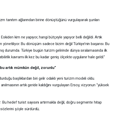
izm tanıtım ağlarından birine dönüştüğünü vurgulayarak şunları
 Eskiden kim ne yapıyor, hangi bütçeyle yapıyor belli değildi. Artık
 yönetiliyor. Bu dönüşüm sadece bizim değil Türkiye’nin başarısı. Bu
ış durumda. Türkiye bugün turizm gelirinde dünya sıralamasında ilk
ilirlik kavramı ilk kez bu kadar geniş ölçekte uygulanır hale geldi.”
; bu artık mümkün değil, zorunlu”
rduğu başlıklardan biri gelir odaklı yeni turizm modeli oldu.
anılmasının artık geride kaldığını vurgulayan Ersoy, vizyonun “yüksek
r. Bu hedef turist sayısını artırmakla değil, doğru segmente hitap
sözlerini şöyle sürdürdü;