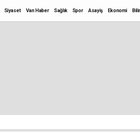
Siyaset
Van Haber
Sağlık
Spor
Asayiş
Ekonomi
Bil
Kültür-Sanat
Eğitim