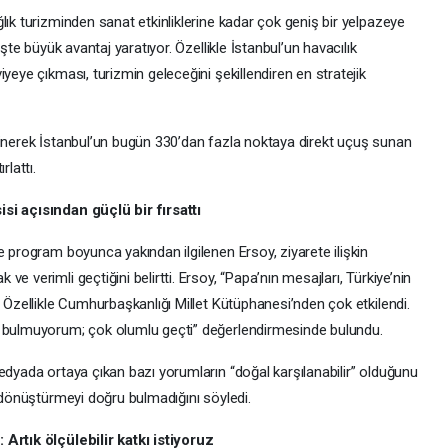
lık turizminden sanat etkinliklerine kadar çok geniş bir yelpazeye
işte büyük avantaj yaratıyor. Özellikle İstanbul’un havacılık
yeye çıkması, turizmin geleceğini şekillendiren en stratejik
ğinerek İstanbul’un bugün 330’dan fazla noktaya direkt uçuş sunan
rlattı.
si açısından güçlü bir fırsattı
e program boyunca yakından ilgilenen Ersoy, ziyarete ilişkin
e verimli geçtiğini belirtti. Ersoy, “Papa’nın mesajları, Türkiye’nin
. Özellikle Cumhurbaşkanlığı Millet Kütüphanesi’nden çok etkilendi.
u bulmuyorum; çok olumlu geçti” değerlendirmesinde bulundu.
edyada ortaya çıkan bazı yorumların “doğal karşılanabilir” olduğunu
a dönüştürmeyi doğru bulmadığını söyledi.
 Artık ölçülebilir katkı istiyoruz