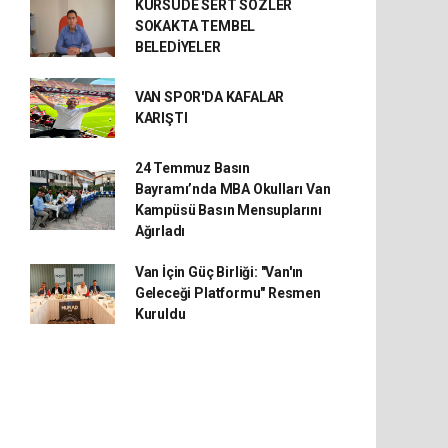
KÜRSÜDE SERT SÖZLER
SOKAKTA TEMBEL
BELEDİYELER
VAN SPOR'DA KAFALAR
KARIŞTI
24 Temmuz Basın
Bayramı’nda MBA Okulları Van
Kampüsü Basın Mensuplarını
Ağırladı
Van İçin Güç Birliği: "Van'ın
Geleceği Platformu" Resmen
Kuruldu