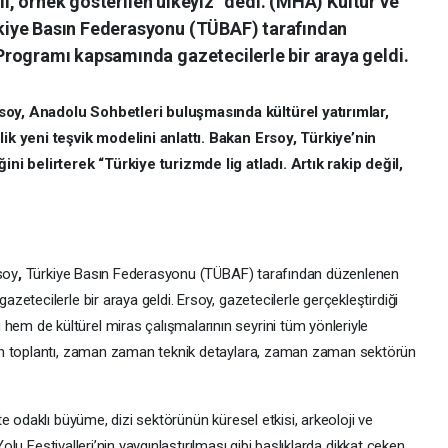
ğil, örnek gösterilen ülkeyiz” dedi. (MHA) Kültür ve
kiye Basın Federasyonu (TÜBAF) tarafından
rogramı kapsamında gazetecilerle bir araya geldi.
oy, Anadolu Sohbetleri buluşmasında kültürel yatırımlar,
ik yeni teşvik modelini anlattı. Bakan Ersoy, Türkiye’nin
ni belirterek “Türkiye turizmde lig atladı. Artık rakip değil,
soy
,
Türkiye Basın Federasyonu (TÜBAF) tarafından düzenlenen
etecilerle bir araya geldi. Ersoy, gazetecilerle gerçekleştirdiği
 de kültürel miras çalışmalarının seyrini tüm yönleriyle
en toplantı, zaman zaman teknik detaylara, zaman zaman sektörün
e odaklı büyüme, dizi sektörünün küresel etkisi, arkeoloji ve
Yolu Festivalleri’nin yaygınlaştırılması gibi başlıklarda dikkat çeken