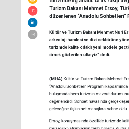
turizmde lig atladı. Artık rakip de
Turizm Bakanı Mehmet Ersoy, Tür
düzenlenen “Anadolu Sohbetleri” P
Kültür ve Turizm Bakanı Mehmet Nuri Ers
arkeoloji hamlesi ve dizi sektörüne yönel
turizmde kalite odaklı yeni modele geçtiği
örnek gösterilen ülkeyiz” dedi.
(MHA)
Kültür ve Turizm Bakanı Mehmet Er
“Anadolu Sohbetleri” Programı kapsamında gaz
buluşmada hem turizmin mevcut durumunu hem
değerlendirdi. Sohbet havasında gerçekleş
geleceğine ilişkin net mesajlara sahne oldu.
Ersoy, konuşmasında özellikle turizmde kalit
müzecilik yatırımlarının tarihi boyutu, Kültür 