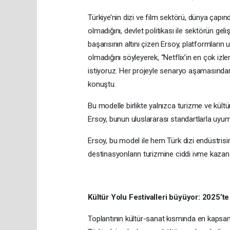
Türkiye’nin dizi ve film sektörü, dünya çapı
olmadığını, devlet politikası ile sektörün geliş
başarısının altını çizen Ersoy, platformların 
olmadığını söyleyerek, “Netflix’in en çok izl
istiyoruz. Her projeyle senaryo aşamasından i
konuştu.
Bu modelle birlikte yalnızca turizme ve kültür
Ersoy, bunun uluslararası standartlarla uyum
Ersoy, bu model ile hem Türk dizi endüstris
destinasyonların turizmine ciddi ivme kazand
Kültür Yolu Festivalleri büyüyor: 2025’te
Toplantının kültür-sanat kısmında en kapsamlı 