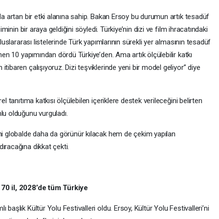
nda artan bir etki alanına sahip. Bakan Ersoy bu durumun artık tesadüf
iminin bir araya geldiğini söyledi. Türkiye’nin dizi ve film ihracatındaki
uluslararası listelerinde Türk yapımlarının sürekli yer almasının tesadüf
enen 10 yapımından dördü Türkiye’den. Ama artık ölçülebilir katkı
tibaren çalışıyoruz. Dizi teşviklerinde yeni bir model geliyor” diye
el tanıtıma katkısı ölçülebilen içeriklere destek verileceğini belirten
lu olduğunu vurguladı.
ini globalde daha da görünür kılacak hem de çekim yapılan
ıracağına dikkat çekti.
 70 il, 2028’de tüm Türkiye
başlık Kültür Yolu Festivalleri oldu. Ersoy, Kültür Yolu Festivalleri’ni