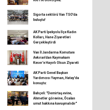
KRİTİK GÖRÜŞME
Sigorta sektörü Van TSO'da
buluştu!
AK Parti İpekyolu İlçe Kadın
Kolları, Hane Ziyaretleri
Gerçekleştirdi
Van İl Jandarma Komutanı
Avkıran’dan Kaymakam
Keser’e Hayırlı Olsun Ziyareti
AK Parti Genel Başkan
Yardımcısı Yayman, Hatay'da
konuştu:
Bahçeli: "Demirtaş evine,
Ahmetler görevine, Öcalan
umut hakkına kavuşmalıdır"