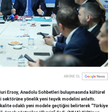
ABONE OL
uri Ersoy, Anadolu Sohbetleri buluşmasında kültürel
zi sektörüne yönelik yeni teşvik modelini anlattı.
kalite odaklı yeni modele geçtiğini belirterek “Türkiye