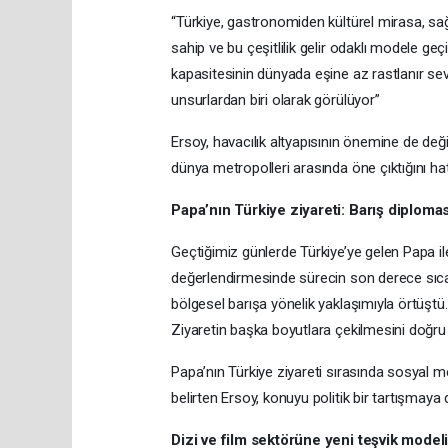
“Türkiye, gastronomiden kültürel mirasa, sağ
sahip ve bu çeşitlilik gelir odaklı modele geç
kapasitesinin dünyada eşine az rastlanır sevi
unsurlardan biri olarak görülüyor”
Ersoy, havacılık altyapısının önemine de de
dünya metropolleri arasında öne çıktığını hatı
Papa’nın Türkiye ziyareti: Barış diplomasi
Geçtiğimiz günlerde Türkiye’ye gelen Papa il
değerlendirmesinde sürecin son derece sıcak v
bölgesel barışa yönelik yaklaşımıyla örtüştü
Ziyaretin başka boyutlara çekilmesini doğr
Papa’nın Türkiye ziyareti sırasında sosyal m
belirten Ersoy, konuyu politik bir tartışmay
Dizi ve film sektörüne yeni teşvik modeli: