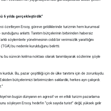
 6 yılda gerçekleştirdik”
süreci özetleyen Ersoy, göreve geldiklerinde turizmin hem kurumsal
sunduğunu anlattı. Tanıtım bütçelerinin birbirinden habersiz
arklı söylemlerle yönelmesinin ciddi bir verimsizlik yarattığını
 (TGA) bu nedenle kurulduğunu belirtti.
nu bu sürecin kırılma noktası olarak tanımlayarak sözlerine şöyle
 kurduk. Bu, pazar çeşitliliği için de ülke tanıtımı için de zorunluydu.
kiden bütçelerimizi birbirimizden saklardık; herkes ayrı çalışırdı.
.”
ürkiye’nin bugün dünyanın en agresif ve en etkili turizm pazarlama
nu söyleyen Ersoy, hedefin “çok sayıda turist” değil, yüksek gelir