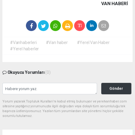
VAN HABERİ
#Vanhaberleri
#Van haber
#Yerel Van Haber
#Yerel haberler
Okuyucu Yorumları
(0)
Gönder
Yorum yazarak Topluluk Kuralları’nı kabul etmiş bulunuyor ve yerelvanhaber.com
sitesine yaptığınız yorumunuzla ilgili doğrudan veya dolaylı tüm sorumluluğu tek
başınıza üstleniyorsunuz. Yazılan tüm yorumlardan site yönetimi hiçbir şekilde
sorumlu tutulamaz.