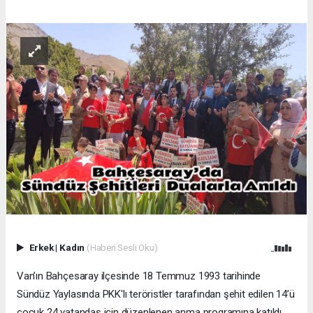
Erkek
|
Kadın
(Haberi Sesli Oku)
Van’ın Bahçesaray ilçesinde 18 Temmuz 1993 tarihinde
Sündüz Yaylasında PKK'lı teröristler tarafından şehit edilen 14’ü
çocuk 24 vatandaş için düzenlenen anma programına katıldı.