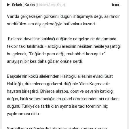
Erkek
|
Kadın
(Haberi Sesli Oku)
Van'da gerçekleşen görkemli düğün, ihtişamıyla değil, asırlardır
sürdürülen sıra dışı geleneğiyle hafızalara kazındı.
Binlerce davetlinin katıldığı düğünde ne geline ne de damada
tek bir takı takılmadı. Halitoğlu ailesinin nesilden nesile yaşattığı
bu gelenek, "Düğünde para değil, muhabbet konuşulur"
anlayışını bir kez daha gözler önüne serdi.
Başkale'nin köklü ailelerinden Halitoğlu ailesinin evladı Suat
Halitoğlu, düzenlenen görkemli düğünle Yıldız Kaçmaz ile
hayatını birleştirdi. Binlerce akraba, dost ve sevenin katıldığı
düğün, birlik ve beraberliğin en güzel örneklerinden biri olurken,
düğünü Türkiye'de farklı kılan ayrıntı ise takı töreninin hiç
yapılmaması oldu.
Son yıllarda düğünlerde takı merasimleri zaman zaman