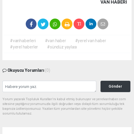
VAN HABERİ
#vanhaberleri
#van haber
#yerel van haber
#yerel haberler
#sündüz yaylası
Okuyucu Yorumları
(0)
Gönder
Yorum yazarak Topluluk Kuralları’nı kabul etmiş bulunuyor ve yerelvanhaber.com
sitesine yaptığınız yorumunuzla ilgili doğrudan veya dolaylı tüm sorumluluğu tek
başınıza üstleniyorsunuz. Yazılan tüm yorumlardan site yönetimi hiçbir şekilde
sorumlu tutulamaz.