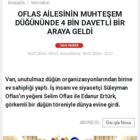
Anasayfa
Van Haber
OFLAS AİLESİNİN MUHTEŞEM
DÜĞÜNÜNDE 4 BİN DAVETLİ BİR
ARAYA GELDİ
VAN HABER
18.07.2026 - 09:27, Güncelleme: 18.07.2026 - 12:21
Van, unutulmaz düğün organizasyonlarından birine
ev sahipliği yaptı. İş insanı ve siyasetçi Süleyman
Oflas'ın yeğeni Selim Oflas ile Edanur Ertürk,
görkemli bir düğün töreniyle dünya evine girdi.
ABONE OL