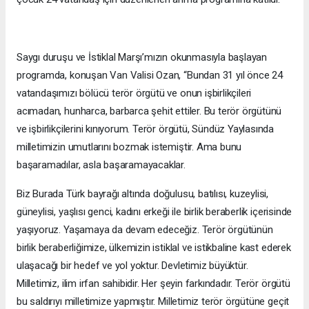
Saygı duruşu ve İstiklal Marşı’mızın okunmasıyla başlayan
programda, konuşan Van Valisi Ozan, “Bundan 31 yıl önce 24
vatandaşımızı bölücü terör örgütü ve onun işbirlikçileri
acımadan, hunharca, barbarca şehit ettiler. Bu terör örgütünü
ve işbirlikçilerini kınıyorum. Terör örgütü, Sündüz Yaylasında
milletimizin umutlarını bozmak istemiştir. Ama bunu
başaramadılar, asla başaramayacaklar.
Biz Burada Türk bayrağı altında doğulusu, batılısı, kuzeylisi,
güneylisi, yaşlısı genci, kadını erkeği ile birlik beraberlik içerisinde
yaşıyoruz. Yaşamaya da devam edeceğiz. Terör örgütünün
birlik beraberliğimize, ülkemizin istiklal ve istikbaline kast ederek
ulaşacağı bir hedef ve yol yoktur. Devletimiz büyüktür.
Milletimiz, ilim irfan sahibidir. Her şeyin farkındadır. Terör örgütü
bu saldırıyı milletimize yapmıştır. Milletimiz terör örgütüne geçit