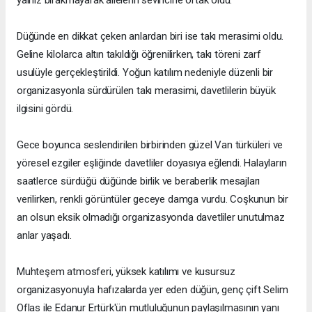
Düğünde en dikkat çeken anlardan biri ise takı merasimi oldu.
Geline kilolarca altın takıldığı öğrenilirken, takı töreni zarf
usulüyle gerçekleştirildi. Yoğun katılım nedeniyle düzenli bir
organizasyonla sürdürülen takı merasimi, davetlilerin büyük
ilgisini gördü.
Gece boyunca seslendirilen birbirinden güzel Van türküleri ve
yöresel ezgiler eşliğinde davetliler doyasıya eğlendi. Halayların
saatlerce sürdüğü düğünde birlik ve beraberlik mesajları
verilirken, renkli görüntüler geceye damga vurdu. Coşkunun bir
an olsun eksik olmadığı organizasyonda davetliler unutulmaz
anlar yaşadı.
Muhteşem atmosferi, yüksek katılımı ve kusursuz
organizasyonuyla hafızalarda yer eden düğün, genç çift Selim
Oflas ile Edanur Ertürk'ün mutluluğunun paylaşılmasının yanı