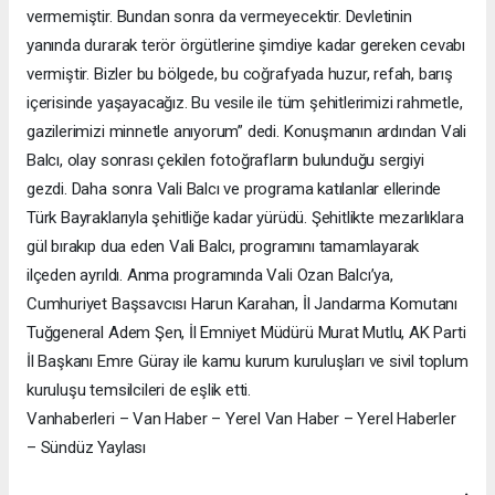
vermemiştir. Bundan sonra da vermeyecektir. Devletinin
yanında durarak terör örgütlerine şimdiye kadar gereken cevabı
vermiştir. Bizler bu bölgede, bu coğrafyada huzur, refah, barış
içerisinde yaşayacağız. Bu vesile ile tüm şehitlerimizi rahmetle,
gazilerimizi minnetle anıyorum” dedi. Konuşmanın ardından Vali
Balcı, olay sonrası çekilen fotoğrafların bulunduğu sergiyi
gezdi. Daha sonra Vali Balcı ve programa katılanlar ellerinde
Türk Bayraklarıyla şehitliğe kadar yürüdü. Şehitlikte mezarlıklara
gül bırakıp dua eden Vali Balcı, programını tamamlayarak
ilçeden ayrıldı. Anma programında Vali Ozan Balcı’ya,
Cumhuriyet Başsavcısı Harun Karahan, İl Jandarma Komutanı
Tuğgeneral Adem Şen, İl Emniyet Müdürü Murat Mutlu, AK Parti
İl Başkanı Emre Güray ile kamu kurum kuruluşları ve sivil toplum
kuruluşu temsilcileri de eşlik etti.
Vanhaberleri – Van Haber – Yerel Van Haber – Yerel Haberler
– Sündüz Yaylası