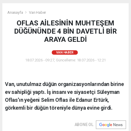
Anasayfa
Van Haber
OFLAS AİLESİNİN MUHTEŞEM
DÜĞÜNÜNDE 4 BİN DAVETLİ BİR
ARAYA GELDİ
VAN HABER
18.07.2026 - 09:27, Güncelleme: 18.07.2026 - 12:21
Van, unutulmaz düğün organizasyonlarından birine
ev sahipliği yaptı. İş insanı ve siyasetçi Süleyman
Oflas'ın yeğeni Selim Oflas ile Edanur Ertürk,
görkemli bir düğün töreniyle dünya evine girdi.
ABONE OL