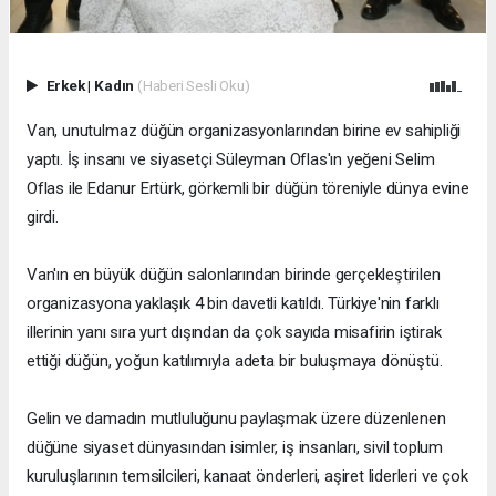
Erkek
|
Kadın
(Haberi Sesli Oku)
Van, unutulmaz düğün organizasyonlarından birine ev sahipliği
yaptı. İş insanı ve siyasetçi Süleyman Oflas'ın yeğeni Selim
Oflas ile Edanur Ertürk, görkemli bir düğün töreniyle dünya evine
girdi.
Van'ın en büyük düğün salonlarından birinde gerçekleştirilen
organizasyona yaklaşık 4 bin davetli katıldı. Türkiye'nin farklı
illerinin yanı sıra yurt dışından da çok sayıda misafirin iştirak
ettiği düğün, yoğun katılımıyla adeta bir buluşmaya dönüştü.
Gelin ve damadın mutluluğunu paylaşmak üzere düzenlenen
düğüne siyaset dünyasından isimler, iş insanları, sivil toplum
kuruluşlarının temsilcileri, kanaat önderleri, aşiret liderleri ve çok