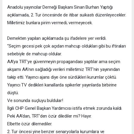
Anadolu yayıncılar Derneği Başkanı Sinan Burhan Yaptığı
açıklamada, 2. Tur öncesinde de itibar suikastı düzenleyecekler.
Milletimiz bunlara pirim vermedi; vermeyecek.
Dernekten yapılan açıklamada şu ifadelere yer verildi.
“Seçim gecesi pek çok açıdan mahcup oldukları gibi bu iftiraları
sebebiyle de mahcup oldular.
AA’ya TRT’ye güvenmeyin propagandası yaptılar ama seçim
akşamı AA’nın sağladığı verileri milletimiz TRT’nin yayınından
takip etti. Yayıncı ajans diye öne sürdükleri kurumlar çöktü.
Yayıncı TV dedikleri kanallarda spikerler yayınlarda birbirine
düştü.
Ve sonunda suçluyu buldular!
İlgili CHP Genel Başkan Yardımcısı istifa etmek zorunda kaldı.
Peki AA’dan, TRT’den özür dilediler mi? Hayır.
Elbette özür dilemediler.
2. Tur öncesi yine benzer senaryolarla kurumlara ve