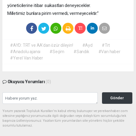
yöneticilerine itibar suikastları deneyecekler.
Milletimiz bunlara pirim vermedi; vermeyecektir.”
#AYD: TRT ve AA’dan özür dileyin!
#Ayd
#Trt
#Anadolu ajansı
#Seçim
#Sandık
#Van haber
#Yerel Van Haber
Okuyucu Yorumları
(0)
Gönder
Yorum yazarak Topluluk Kuralları’nı kabul etmiş bulunuyor ve yerelvanhaber.com
sitesine yaptığınız yorumunuzla ilgili doğrudan veya dolaylı tüm sorumluluğu tek
başınıza üstleniyorsunuz. Yazılan tüm yorumlardan site yönetimi hiçbir şekilde
sorumlu tutulamaz.