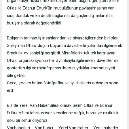
organizasyonuyla hafızalarda yer eden düğün, genç çift Selim
Oflas ile Edanur Ertürk'ün mutluluğunun paylaşılmasının yanı
sıra, dostluk ve kardeşlik bağlarının da güçlendiği anlamlı bir
buluşma olarak değerlendirildi.
Bölgenin tanınan iş insanlarından ve siyasetçilerinden biri olan
Süleyman Oflas, düğün boyunca davetlilerle yakından ilgilenerek
örnek bir ev sahipliği sergiledi. Misafirlerini tek tek karşılayan
Oflas, organizasyonun her ayrıntısıyla ilgilenirken, davetliler de
gösterilen ilgi ve misafirperverlikten duydukları memnuniyeti
dile getirdi.
Gece, çekilen hatıra fotoğrafları ve iyi dileklerin ardından sona
erdi.
Biz de Yerel Van Haber ailesi olarak Selim Oflas ve Edanur
Ertürk çiftini tebrik ediyor, kendilerine sağlık, huzur ve mutluluk
dolu bir ömür diliyoruz.
Vanhaberleri - Van haber - Yerel Van Haber - Yerel haberler