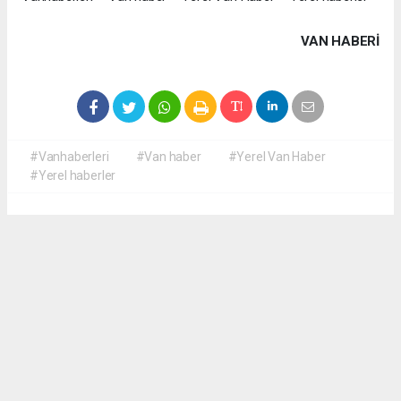
VAN HABERİ
#Vanhaberleri
#Van haber
#Yerel Van Haber
#Yerel haberler
Okuyucu Yorumları
(0)
Gönder
Yorum yazarak Topluluk Kuralları’nı kabul etmiş bulunuyor ve yerelvanhaber.com
sitesine yaptığınız yorumunuzla ilgili doğrudan veya dolaylı tüm sorumluluğu tek
başınıza üstleniyorsunuz. Yazılan tüm yorumlardan site yönetimi hiçbir şekilde
sorumlu tutulamaz.