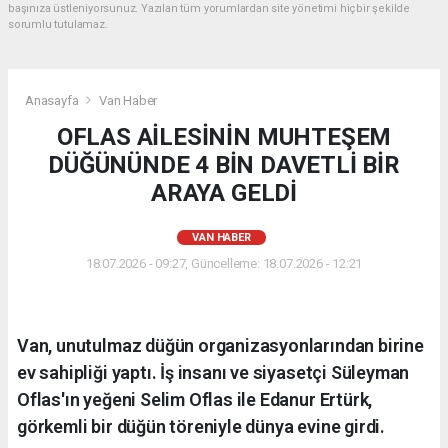
başınıza üstleniyorsunuz. Yazılan tüm yorumlardan site yönetimi hiçbir şekilde
sorumlu tutulamaz.
Anasayfa
Van Haber
OFLAS AİLESİNİN MUHTEŞEM
DÜĞÜNÜNDE 4 BİN DAVETLİ BİR
ARAYA GELDİ
VAN HABER
18.07.2026 - 09:27, Güncelleme: 18.07.2026 - 12:21
Van, unutulmaz düğün organizasyonlarından birine
ev sahipliği yaptı. İş insanı ve siyasetçi Süleyman
Oflas'ın yeğeni Selim Oflas ile Edanur Ertürk,
görkemli bir düğün töreniyle dünya evine girdi.