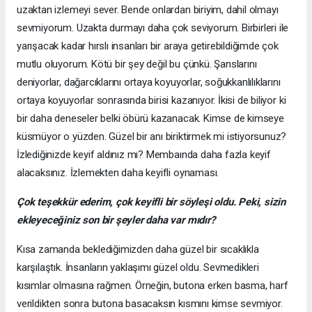
uzaktan izlemeyi sever. Bende onlardan biriyim, dahil olmayı
sevmiyorum. Uzakta durmayı daha çok seviyorum. Birbirleri ile
yarışacak kadar hırslı insanları bir araya getirebildiğimde çok
mutlu oluyorum. Kötü bir şey değil bu çünkü. Şanslarını
deniyorlar, dağarcıklarını ortaya koyuyorlar, soğukkanlılıklarını
ortaya koyuyorlar sonrasında birisi kazanıyor. İkisi de biliyor ki
bir daha deneseler belki öbürü kazanacak. Kimse de kimseye
küsmüyor o yüzden. Güzel bir anı biriktirmek mi istiyorsunuz?
İzlediğinizde keyif aldınız mı? Membaında daha fazla keyif
alacaksınız. İzlemekten daha keyifli oynaması.
Çok teşekkür ederim, çok keyifli bir söyleşi oldu. Peki, sizin
ekleyeceğiniz son bir şeyler daha var mıdır?
Kısa zamanda beklediğimizden daha güzel bir sıcaklıkla
karşılaştık. İnsanların yaklaşımı güzel oldu. Sevmedikleri
kısımlar olmasına rağmen. Örneğin, butona erken basma, harf
verildikten sonra butona basacaksın kısmını kimse sevmiyor.