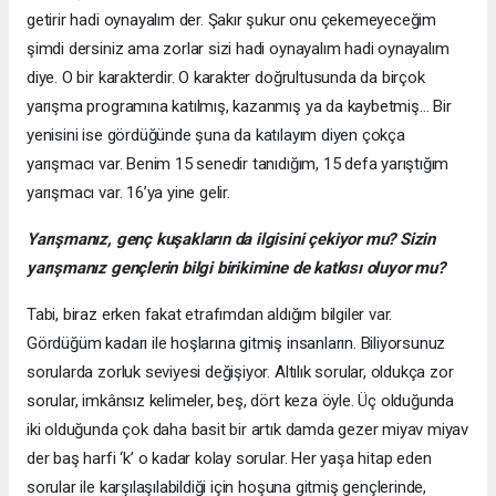
getirir hadi oynayalım der. Şakır şukur onu çekemeyeceğim
şimdi dersiniz ama zorlar sizi hadi oynayalım hadi oynayalım
diye. O bir karakterdir. O karakter doğrultusunda da birçok
yarışma programına katılmış, kazanmış ya da kaybetmiş… Bir
yenisini ise gördüğünde şuna da katılayım diyen çokça
yarışmacı var. Benim 15 senedir tanıdığım, 15 defa yarıştığım
yarışmacı var. 16’ya yine gelir.
Yarışmanız, genç kuşakların da ilgisini çekiyor mu? Sizin
yarışmanız gençlerin bilgi birikimine de katkısı oluyor mu?
Tabi, biraz erken fakat etrafımdan aldığım bilgiler var.
Gördüğüm kadarı ile hoşlarına gitmiş insanların. Biliyorsunuz
sorularda zorluk seviyesi değişiyor. Altılık sorular, oldukça zor
sorular, imkânsız kelimeler, beş, dört keza öyle. Üç olduğunda
iki olduğunda çok daha basit bir artık damda gezer miyav miyav
der baş harfi ‘k’ o kadar kolay sorular. Her yaşa hitap eden
sorular ile karşılaşılabildiği için hoşuna gitmiş gençlerinde,