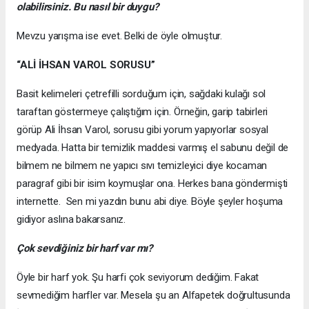
olabilirsiniz. Bu nasıl bir duygu?
Mevzu yarışma ise evet. Belki de öyle olmuştur.
“ALİ İHSAN VAROL SORUSU”
Basit kelimeleri çetrefilli sorduğum için, sağdaki kulağı sol
taraftan göstermeye çalıştığım için. Örneğin, garip tabirleri
görüp Ali İhsan Varol, sorusu gibi yorum yapıyorlar sosyal
medyada. Hatta bir temizlik maddesi varmış el sabunu değil de
bilmem ne bilmem ne yapıcı sıvı temizleyici diye kocaman
paragraf gibi bir isim koymuşlar ona. Herkes bana göndermişti
internette. Sen mi yazdın bunu abi diye. Böyle şeyler hoşuma
gidiyor aslına bakarsanız.
Çok sevdiğiniz bir harf var mı?
Öyle bir harf yok. Şu harfi çok seviyorum dediğim. Fakat
sevmediğim harfler var. Mesela şu an Alfapetek doğrultusunda