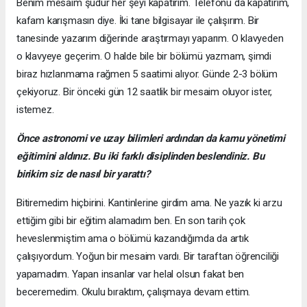
Benim mesaim şudur her şeyi kapatırım. Telefonu da kapatırım,
kafam karışmasın diye. İki tane bilgisayar ile çalışırım. Bir
tanesinde yazarım diğerinde araştırmayı yaparım. O klavyeden
o klavyeye geçerim. O halde bile bir bölümü yazmam, şimdi
biraz hızlanmama rağmen 5 saatimi alıyor. Günde 2-3 bölüm
çekiyoruz. Bir önceki gün 12 saatlik bir mesaim oluyor ister,
istemez.
Önce astronomi ve uzay bilimleri ardından da kamu yönetimi
eğitimini aldınız. Bu iki farklı disiplinden beslendiniz. Bu
birikim siz de nasıl bir yarattı?
Bitiremedim hiçbirini. Kantinlerine girdim ama. Ne yazık ki arzu
ettiğim gibi bir eğitim alamadım ben. En son tarih çok
heveslenmiştim ama o bölümü kazandığımda da artık
çalışıyordum. Yoğun bir mesaim vardı. Bir taraftan öğrenciliği
yapamadım. Yapan insanlar var helal olsun fakat ben
beceremedim. Okulu bıraktım, çalışmaya devam ettim.