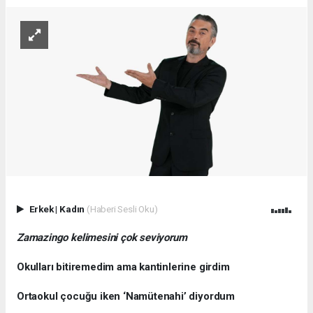
Erkek
|
Kadın
(Haberi Sesli Oku)
Zamazingo kelimesini çok seviyorum
Okulları bitiremedim ama kantinlerine girdim
Ortaokul çocuğu iken ‘Namütenahi’ diyordum