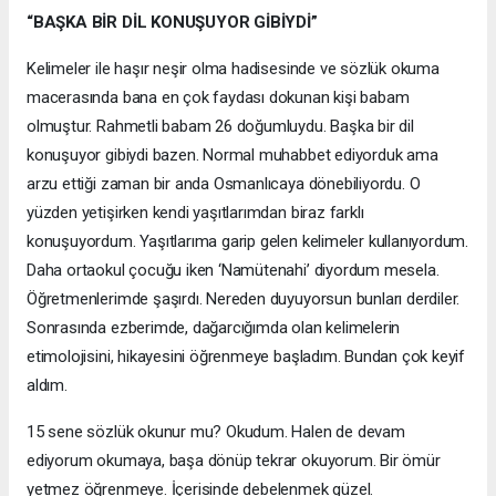
“BAŞKA BİR DİL KONUŞUYOR GİBİYDİ”
Kelimeler ile haşır neşir olma hadisesinde ve sözlük okuma
macerasında bana en çok faydası dokunan kişi babam
olmuştur. Rahmetli babam 26 doğumluydu. Başka bir dil
konuşuyor gibiydi bazen. Normal muhabbet ediyorduk ama
arzu ettiği zaman bir anda Osmanlıcaya dönebiliyordu. O
yüzden yetişirken kendi yaşıtlarımdan biraz farklı
konuşuyordum. Yaşıtlarıma garip gelen kelimeler kullanıyordum.
Daha ortaokul çocuğu iken ‘Namütenahi’ diyordum mesela.
Öğretmenlerimde şaşırdı. Nereden duyuyorsun bunları derdiler.
Sonrasında ezberimde, dağarcığımda olan kelimelerin
etimolojisini, hikayesini öğrenmeye başladım. Bundan çok keyif
aldım.
15 sene sözlük okunur mu? Okudum. Halen de devam
ediyorum okumaya, başa dönüp tekrar okuyorum. Bir ömür
yetmez öğrenmeye. İçerisinde debelenmek güzel.