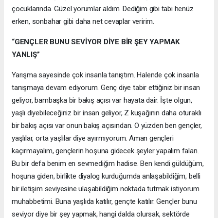
çocuklarında. Güzel yorumlar aldım. Dediğim gibi tabi henüz
erken, sonbahar gibi daha net cevaplar veririm.
“GENÇLER BUNU SEVİYOR DİYE BİR ŞEY YAPMAK
YANLIŞ”
Yarışma sayesinde çok insanla tanıştım. Halende çok insanla
tanışmaya devam ediyorum. Genç diye tabir ettiğiniz bir insan
geliyor, bambaşka bir bakış açısı var hayata dair. İşte olgun,
yaşlı diyebileceğiniz bir insan geliyor, Z kuşağının daha oturaklı
bir bakış açısı var onun bakış açısından. O yüzden ben gençler,
yaşlılar, orta yaşlılar diye ayırmıyorum. Aman gençleri
kaçırmayalım, gençlerin hoşuna gidecek şeyler yapalım falan.
Bu bir defa benim en sevmediğim hadise. Ben kendi güldüğüm,
hoşuna giden, birlikte diyalog kurduğumda anlaşabildiğim, belli
bir iletişim seviyesine ulaşabildiğim noktada tutmak istiyorum
muhabbetimi. Buna yaşlıda katılır, gençte katılır. Gençler bunu
seviyor diye bir şey yapmak, hangi dalda olursak, sektörde