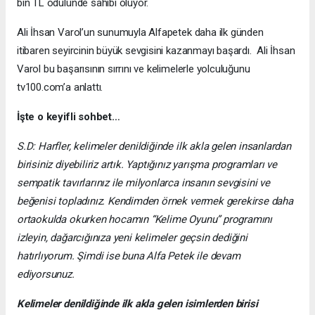
bin TL ödülünde sahibi oluyor.
Ali İhsan Varol’un sunumuyla Alfapetek daha ilk günden
itibaren seyircinin büyük sevgisini kazanmayı başardı. Ali İhsan
Varol bu başarısının sırrını ve kelimelerle yolculuğunu
tv100.com’a anlattı.
İşte o keyifli sohbet…
S.D: Harfler, kelimeler denildiğinde ilk akla gelen insanlardan
birisiniz diyebiliriz artık. Yaptığınız yarışma programları ve
sempatik tavırlarınız ile milyonlarca insanın sevgisini ve
beğenisi topladınız. Kendimden örnek vermek gerekirse daha
ortaokulda okurken hocamın “Kelime Oyunu” programını
izleyin, dağarcığınıza yeni kelimeler geçsin dediğini
hatırlıyorum. Şimdi ise buna Alfa Petek ile devam
ediyorsunuz.
Kelimeler denildiğinde ilk akla gelen isimlerden birisi