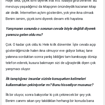
Hayır dedi, çiçek ismi diyerek inat etti. İddiaya girdi benimle. Bu
mevzuyu yaşadığımız da kitapçının önündeydik kazanan kitap
alır dedik. İnternetten açtım gösterdim, yok yine ikna olmadı.
Benim ismim, çiçek ismi diyerek devam etti hayatına.
Yarışmanın sonunda o sorunun cevabı böyle değildi diyerek
yanınıza gelen oldu mu?
Çok. O kadar çok oldu ki. Hele ki ilk dönemler. İşte cevabı açıp
gösterdiğimizde halen ikna olmuyor eve gidiyor birkaç tane
yakınına sorduktan sonra yanlış bildiğini tam kanıksayıp dönüp
telefon ederek, kusura bakmayın sizi de uğraştırdık diyen çok
yarışmacı oluyor.
İlk tanıştığınız insanlar sizinle konuşurken kelimeleri
kullanmaktan çekiniyorlar mı? Bunu hissediyor musunuz?
İlk bir oluyor, sonra bakıyorlar ki çok çekinecek bir şey yok.
Benim canımı sıkan şey takıldıkları herhangi bir konuda bana