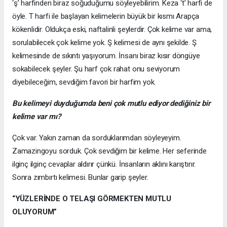
‘ş’ harfinden biraz soğuduğumu söyleyebilirim. Keza ‘t’ harfi de
öyle. T harfi ile başlayan kelimelerin büyük bir kısmı Arapça
kökenlidir. Oldukça eski, naftalinli şeylerdir. Çok kelime var ama,
sorulabilecek çok kelime yok. Ş kelimesi de aynı şekilde. Ş
kelimesinde de sıkıntı yaşıyorum. İnsanı biraz kısır döngüye
sokabilecek şeyler. Şu harf çok rahat onu seviyorum
diyebileceğim, sevdiğim favori bir harfim yok.
Bu kelimeyi duyduğumda beni çok mutlu ediyor dediğiniz bir
kelime var mı?
Çok var. Yakın zaman da sorduklarımdan söyleyeyim.
Zamazingoyu sorduk. Çok sevdiğim bir kelime. Her seferinde
ilginç ilginç cevaplar aldırır çünkü. İnsanların aklını karıştırır.
Sonra zımbırtı kelimesi. Bunlar garip şeyler.
“YÜZLERİNDE O TELAŞI GÖRMEKTEN MUTLU
OLUYORUM”