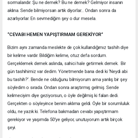
sormalarıdır. Şu ne demek? Bu ne demek? Gelmiyor insanın
aklına. Sende bilmiyorsan artık diyorlar… Ondan sonra da
azarlıyorlar. En sevmediğim şey o dur mesela.
“CEVABI HEMEN YAPIŞTIRMAM GEREKİYOR”
Bizim aynı zamanda meslekte de çok kullandığımız tashih diye
bir kelime vardır. Bildiğim kelime, otuz defa sordum.
Gerçeklemek demek aslında, sahici hale getirmek demek. Bir
gün tashihimiz var dedim. Yönetmende bana dedi ki ‘Neydi abi
bu tashih?’. Bende ne olduğunu bilmiyorum ama yanlış bir şey
söyledim o sırada. Ondan sonra araştırmış gelmiş. Sende
kelimeciyim diye geziyorsun, o öyle değilmiş ki falan dedi.
Gerçekten o söyleyince benim aklıma geldi. Öyle bir sorumluluk
oldu, ne yazık ki. Telefona bakmadan cevabı yapıştırmam
gerekiyor ve yaşımda 50’ye geliyor, unutuyorum artık birçok
şeyi.