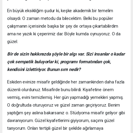
En büyük eksikliğim şudur ki, keşke akademik bir temelim
olsaydı. O zaman metodu da bilecektim. Belki bu popüler
çalışmanın içerisinde başka bir şey de ortaya çıkartabilirdim
ama ne yazık ki çeperimiz dar. Böyle kumda oynuyoruz. O da
güzel.
Bir de sizin hakkınızda şöyle bir algı var. Sizi insanlar o kadar
çok sempatik buluyorlar ki, programı formatından çok,
kendisini izlettiriyor. Bunun sırrı nedir?
Eskiden evinize misafir geldiğinde her zamankinden daha fazla
düzenli olurdunuz. Misafirde bunu bilirdi. Kıyafetine önem
vermiş, evini temizlemiş. Her gün yapmadığı yemekleri yapmış.
O doğrultuda oturuyoruz ve güzel zaman geçiriyoruz. Benim
yaptığım şey aslına bakarsanız o. Stüdyoma misafir geliyor gibi
davranıyorum. Güzel kıyafetlerimi giyiyorum, saçımı güzel
tarıyorum. Onları tertipli güzel bir şekilde ağırlamaya