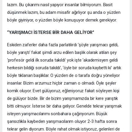
lazım. Bu çıkarımı nasıl yapıyor insanlar bilmiyorum. Basit
düşünmek lazım, bu adam misafir ağırlıyor şu anda o yüzden
böyle giyiniyor, o yüzden böyle konuşuyor demek gerekiyor.
“YARIŞMACI İSTERSE BİR DAHA GELİYOR”
Eskiden zaferler daha fazla parlatılırdı ‘şöyle yarışmacı geldi,
böyle yarıştı’ fakat şimdi arzu edilen başlık olarak atılan şey
‘profesör geldi ilk soruda takıldı’ yok işte ‘akademisyen geldi
herkesin bildiği soruda takıldı’, ‘öyle bir soruda kaybetti ki’ artık
böyle tıklanan başlıklar. O yüzden de o tarafa doğru yöneliyor
insanlar. Bizim arzumuz hiçbir zaman o olmadı. Öyle şeyler
komik oluyor. Evet gülüyoruz, eğleniyoruz fakat söyleyen kişi
de gülüyor bizde. Bir de bizim yarışmamızda bir kere yarıştık
bitti olmuyor. İsterse bir daha geliyor. Genelde tekrar yarışmak
isteyen yarışmacılarımı sonbahara çağırıyorum. Büyük
şansızlıkla kaybeden yarışmacılarım oluyor 2-3 hafta sonra
tekrar gelin diyorum. Böyle rahat olmak istiyoruz, gelenleri de