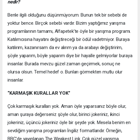
nedir?
Benle ilgili olduğunu düşünmüyorum. Bunun tek bir sebebi de
yoktur bence. Birçok sebebi vardır. Bizim yaptığımız yarışma
programlarının tamamı, Alfapetek’te öyle bir yarışma programı.
Katılımcısına hayatını değiştireceği bir ödül vadetmiyor. Buraya
katılırım, kazanırsam da ev alırım ya da arabayı değiştiririm,
şöyle yaparım, böyle yaparım diye bir hayalle gelmiyorlar buraya
insanlar. Burada mevzu güzel zaman geçirmek, sonuç ne
olursa olsun. Temel hedef o. Bunları görmekten mutlu olur
insanlar.
“KARMAŞIK KURALLAR YOK”
Çok karmaşık kuralları yok. Aman öyle yaparsanız böyle olur,
aman şuraya değerseniz şöyle olur, birinci jokeriniz, ikinci
jokeriniz, üçüncü jokeriniz öyle bir şeyde yok. Mesela benim en
sevdiğim yarışma programları İngiliz formatlarıdır. Örneğin,
BBC’de yayınlanan The Weakest Link. Çok güzel yarışma