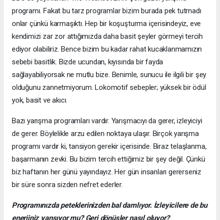
programı. Fakat bu tarz programlar bizim burada pek tutmadı
onlar çünkü karmaşıktı. Hep bir koşuşturma içerisindeyiz, eve
kendimizi zar zor attığımızda daha basit şeyler görmeyi tercih
ediyor olabiliriz. Bence bizim bu kadar rahat kucaklanmamızın
sebebi basitlik. Bizde ucundan, kıyısında bir fayda
sağlayabiliyorsak ne mutlu bize. Benimle, sunucu ile ilgili bir şey
olduğunu zannetmiyorum. Lokomotif sebepler; yüksek bir ödül
yok, basit ve akıcı.
Bazı yarışma programları vardır. Yarışmacıyı da gerer, izleyiciyi
de gerer. Böylelikle arzu edilen noktaya ulaşır. Birçok yarışma
programı vardır ki, tansiyon gerekir içerisinde. Biraz telaşlanma,
başarmanın zevki. Bu bizim tercih ettiğimiz bir şey değil. Çünkü
biz haftanın her günü yayındayız. Her gün insanları gererseniz
bir süre sonra sizden nefret ederler.
Programınızda peteklerinizden bal damlıyor. İzleyicilere de bu
enerjiniz yansıyor mu? Geri dönüşler nasıl oluyor?