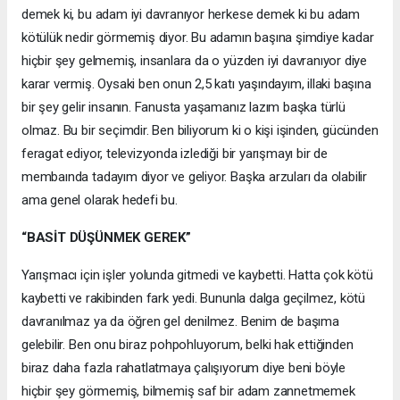
demek ki, bu adam iyi davranıyor herkese demek ki bu adam
kötülük nedir görmemiş diyor. Bu adamın başına şimdiye kadar
hiçbir şey gelmemiş, insanlara da o yüzden iyi davranıyor diye
karar vermiş. Oysaki ben onun 2,5 katı yaşındayım, illaki başına
bir şey gelir insanın. Fanusta yaşamanız lazım başka türlü
olmaz. Bu bir seçimdir. Ben biliyorum ki o kişi işinden, gücünden
feragat ediyor, televizyonda izlediği bir yarışmayı bir de
membaında tadayım diyor ve geliyor. Başka arzuları da olabilir
ama genel olarak hedefi bu.
“BASİT DÜŞÜNMEK GEREK”
Yarışmacı için işler yolunda gitmedi ve kaybetti. Hatta çok kötü
kaybetti ve rakibinden fark yedi. Bununla dalga geçilmez, kötü
davranılmaz ya da öğren gel denilmez. Benim de başıma
gelebilir. Ben onu biraz pohpohluyorum, belki hak ettiğinden
biraz daha fazla rahatlatmaya çalışıyorum diye beni böyle
hiçbir şey görmemiş, bilmemiş saf bir adam zannetmemek