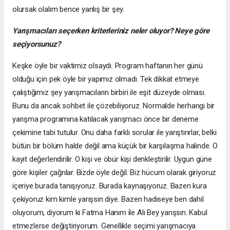
olursak olalım bence yanlış bir şey.
Yarışmacıları seçerken kriterleriniz neler oluyor? Neye göre
seçiyorsunuz?
Keşke öyle bir vaktimiz olsaydı. Program haftanın her günü
olduğu için pek öyle bir yapımız olmadı. Tek dikkat etmeye
çalıştığımız şey yarışmacıların birbiri ile eşit düzeyde olması.
Bunu da ancak sohbet ile çözebiliyoruz. Normalde herhangi bir
yarışma programına katılacak yarışmacı önce bir deneme
çekimine tabi tutulur. Onu daha farklı sorular ile yarıştırırlar, belki
bütün bir bölüm halde değil ama küçük bir karşılaşma halinde. O
kayıt değerlendirilir. O kişi ve öbür kişi denkleştirilir. Uygun güne
göre kişiler çağrılar. Bizde öyle değil. Biz hücum olarak giriyoruz
içeriye burada tanışıyoruz. Burada kaynaşıyoruz. Bazen kura
çekiyoruz kim kimle yarışsın diye. Bazen hadiseye ben dahil
oluyorum, diyorum ki Fatma Hanım ile Ali Bey yarışsın. Kabul
etmezlerse değiştiriyorum. Genellikle seçimi yarışmacıya