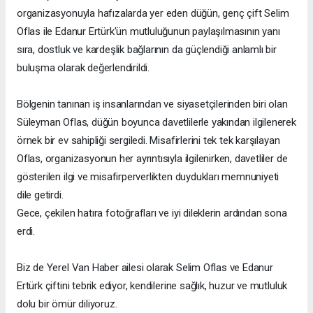
organizasyonuyla hafızalarda yer eden düğün, genç çift Selim
Oflas ile Edanur Ertürk'ün mutluluğunun paylaşılmasının yanı
sıra, dostluk ve kardeşlik bağlarının da güçlendiği anlamlı bir
buluşma olarak değerlendirildi.
Bölgenin tanınan iş insanlarından ve siyasetçilerinden biri olan
Süleyman Oflas, düğün boyunca davetlilerle yakından ilgilenerek
örnek bir ev sahipliği sergiledi. Misafirlerini tek tek karşılayan
Oflas, organizasyonun her ayrıntısıyla ilgilenirken, davetliler de
gösterilen ilgi ve misafirperverlikten duydukları memnuniyeti
dile getirdi.
Gece, çekilen hatıra fotoğrafları ve iyi dileklerin ardından sona
erdi.
Biz de Yerel Van Haber ailesi olarak Selim Oflas ve Edanur
Ertürk çiftini tebrik ediyor, kendilerine sağlık, huzur ve mutluluk
dolu bir ömür diliyoruz.