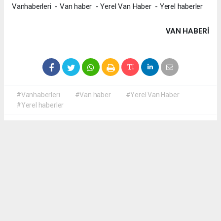
Vanhaberleri - Van haber - Yerel Van Haber - Yerel haberler
VAN HABERİ
#Vanhaberleri
#Van haber
#Yerel Van Haber
#Yerel haberler
Okuyucu Yorumları
(0)
Gönder
Yorum yazarak Topluluk Kuralları’nı kabul etmiş bulunuyor ve yerelvanhaber.com
sitesine yaptığınız yorumunuzla ilgili doğrudan veya dolaylı tüm sorumluluğu tek
başınıza üstleniyorsunuz. Yazılan tüm yorumlardan site yönetimi hiçbir şekilde
sorumlu tutulamaz.