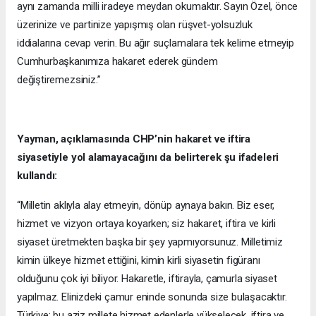
aynı zamanda milli iradeye meydan okumaktır. Sayın Özel, önce
üzerinize ve partinize yapışmış olan rüşvet-yolsuzluk
iddialarına cevap verin. Bu ağır suçlamalara tek kelime etmeyip
Cumhurbaşkanımıza hakaret ederek gündem
değiştiremezsiniz.”
Yayman, açıklamasında CHP’nin hakaret ve iftira
siyasetiyle yol alamayacağını da belirterek şu ifadeleri
kullandı:
“Milletin aklıyla alay etmeyin, dönüp aynaya bakın. Biz eser,
hizmet ve vizyon ortaya koyarken; siz hakaret, iftira ve kirli
siyaset üretmekten başka bir şey yapmıyorsunuz. Milletimiz
kimin ülkeye hizmet ettiğini, kimin kirli siyasetin figüranı
olduğunu çok iyi biliyor. Hakaretle, iftirayla, çamurla siyaset
yapılmaz. Elinizdeki çamur eninde sonunda size bulaşacaktır.
Türkiye; bu aziz millete hizmet edenlerle yükselecek, iftira ve