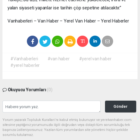
yalan siyaseti yapanlar ise tarihin çöp sepetine atılacaktır.”
Vanhaberleri – Van Haber – Yerel Van Haber – Yerel Haberler
#Vanhaberleri
#van haber
#yerel van haber
#yerel haberler
Okuyucu Yorumları
(0)
Gönder
Yorum yazarak Topluluk Kuralları’nı kabul etmiş bulunuyor ve yerelvanhaber.com
sitesine yaptığınız yorumunuzla ilgili doğrudan veya dolaylı tüm sorumluluğu tek
başınıza üstleniyorsunuz. Yazılan tüm yorumlardan site yönetimi hiçbir şekilde
sorumlu tutulamaz.