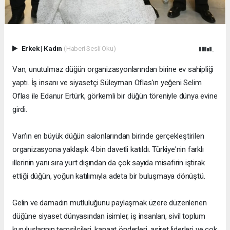
Erkek
|
Kadın
(Haberi Sesli Oku)
Van, unutulmaz düğün organizasyonlarından birine ev sahipliği
yaptı. İş insanı ve siyasetçi Süleyman Oflas'ın yeğeni Selim
Oflas ile Edanur Ertürk, görkemli bir düğün töreniyle dünya evine
girdi.
Van'ın en büyük düğün salonlarından birinde gerçekleştirilen
organizasyona yaklaşık 4 bin davetli katıldı. Türkiye'nin farklı
illerinin yanı sıra yurt dışından da çok sayıda misafirin iştirak
ettiği düğün, yoğun katılımıyla adeta bir buluşmaya dönüştü.
Gelin ve damadın mutluluğunu paylaşmak üzere düzenlenen
düğüne siyaset dünyasından isimler, iş insanları, sivil toplum
kuruluşlarının temsilcileri, kanaat önderleri, aşiret liderleri ve çok