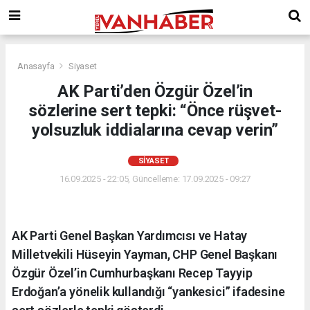
Anasayfa
Siyaset
AK Parti’den Özgür Özel’in
sözlerine sert tepki: “Önce rüşvet-
yolsuzluk iddialarına cevap verin”
SIYASET
16.09.2025 - 22:05, Güncelleme: 17.09.2025 - 09:27
AK Parti Genel Başkan Yardımcısı ve Hatay
Milletvekili Hüseyin Yayman, CHP Genel Başkanı
Özgür Özel’in Cumhurbaşkanı Recep Tayyip
Erdoğan’a yönelik kullandığı “yankesici” ifadesine