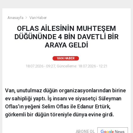
Anasayfa
Van Haber
OFLAS AİLESİNİN MUHTEŞEM
DÜĞÜNÜNDE 4 BİN DAVETLİ BİR
ARAYA GELDİ
VAN HABER
18.07.2026 - 09:27, Güncelleme: 18.07.2026 - 12:21
Van, unutulmaz düğün organizasyonlarından birine
ev sahipliği yaptı. İş insanı ve siyasetçi Süleyman
Oflas'ın yeğeni Selim Oflas ile Edanur Ertürk,
görkemli bir düğün töreniyle dünya evine girdi.
ABONE OL