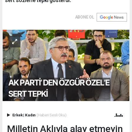
sert sözlerle tepki gösterdi.
ABONE OL
Erkek
|
Kadın
(Haberi Sesli Oku)
Milletin Aklıyla alay etmeyin