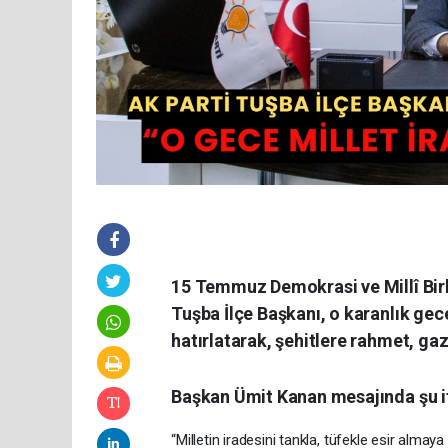
15 Temmuz Demokrasi ve Millî Birl
Tuşba İlçe Başkanı, o karanlık gec
hatırlatarak, şehitlere rahmet, gazi
Başkan Ümit Kanan mesajında şu if
“Milletin iradesini tankla, tüfekle esir almaya