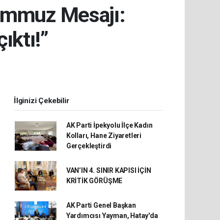
Temmuz Mesajı:
ıktı!”
İlginizi Çekebilir
AK Parti İpekyolu İlçe Kadın
Kolları, Hane Ziyaretleri
Gerçekleştirdi
VAN’IN 4. SINIR KAPISI İÇİN
KRİTİK GÖRÜŞME
AK Parti Genel Başkan
Yardımcısı Yayman, Hatay'da