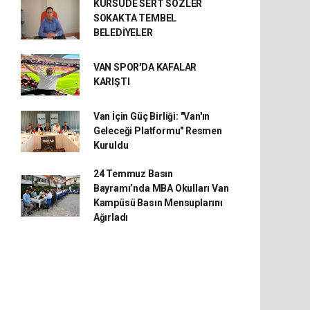
KÜRSÜDE SERT SÖZLER
SOKAKTA TEMBEL
BELEDİYELER
VAN SPOR'DA KAFALAR
KARIŞTI
Van İçin Güç Birliği: "Van'ın
Geleceği Platformu" Resmen
Kuruldu
24 Temmuz Basın
Bayramı’nda MBA Okulları Van
Kampüsü Basın Mensuplarını
Ağırladı