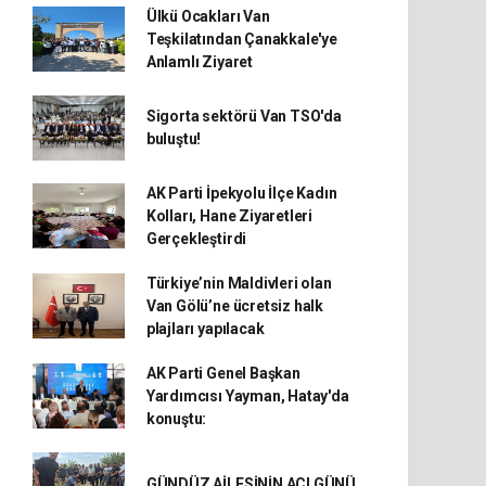
Ülkü Ocakları Van
Teşkilatından Çanakkale'ye
Anlamlı Ziyaret
Sigorta sektörü Van TSO'da
buluştu!
AK Parti İpekyolu İlçe Kadın
Kolları, Hane Ziyaretleri
Gerçekleştirdi
Türkiye’nin Maldivleri olan
Van Gölü’ne ücretsiz halk
plajları yapılacak
AK Parti Genel Başkan
Yardımcısı Yayman, Hatay'da
konuştu:
GÜNDÜZ AİLESİNİN ACI GÜNÜ