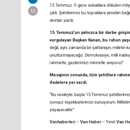
15 Temmuz. O gece sokaklara dökülen milyo
çıktı. Şehitlerimiz bu topraklara yeniden bağı
destan yazdı.
15 Temmuz’un yalnızca bir darbe girişimi
vurgulayan Başkan Kanan, bu ruhun yaşat
değil; aynı zamanda bir şahlanışın, milletin
unutturmayacağız. Demokrasiye, milli iradey
rahmetle, gazilerimizi minnetle anıyoruz”
Mesajının sonunda, tüm şehitlere rahmet,
ifadelere yer verdi.
“Bu vesileyle; başta 15 Temmuz şehitlerimi
sonsuz teşekkürlerimizi sunuyorum. Milletim
yaşayacaktır.”
Vanhaberleri
–
Van Haber
– Yerel
Van H