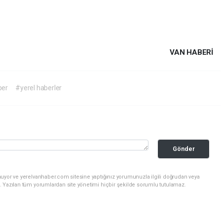
VAN HABERİ
ber
#yerel haberler
Gönder
nuyor ve yerelvanhaber.com sitesine yaptığınız yorumunuzla ilgili doğrudan veya
. Yazılan tüm yorumlardan site yönetimi hiçbir şekilde sorumlu tutulamaz.