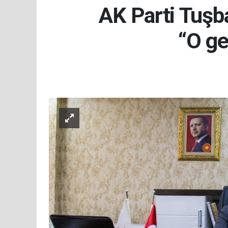
AK Parti Tuşb
“O ge