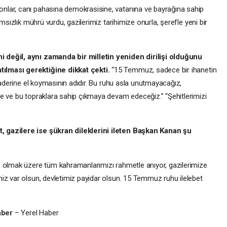
nlar, canı pahasına demokrasisine, vatanına ve bayrağına sahip
msızlık mührü vurdu, gazilerimiz tarihimize onurla, şerefle yeni bir
 değil, aynı zamanda bir milletin yeniden dirilişi olduğunu
ılması gerektiğine dikkat çekti.
“15 Temmuz, sadece bir ihanetin
 kaderine el koymasının adıdır. Bu ruhu asla unutmayacağız,
e ve bu topraklara sahip çıkmaya devam edeceğiz.” “Şehitlerimizi
 gazilere ise şükran dileklerini ileten Başkan Kanan şu
z olmak üzere tüm kahramanlarımızı rahmetle anıyor, gazilerimize
iz var olsun, devletimiz payidar olsun. 15 Temmuz ruhu ilelebet
aber
– Yerel Haber