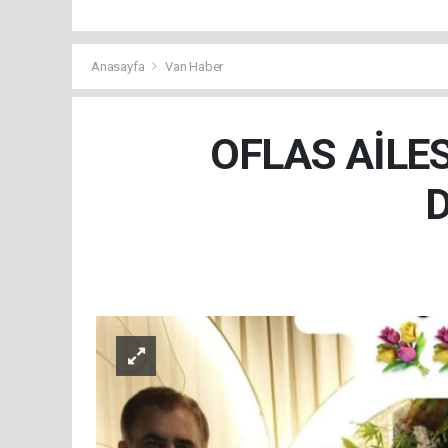
Anasayfa
Van Haber
OFLAS AİLE
D