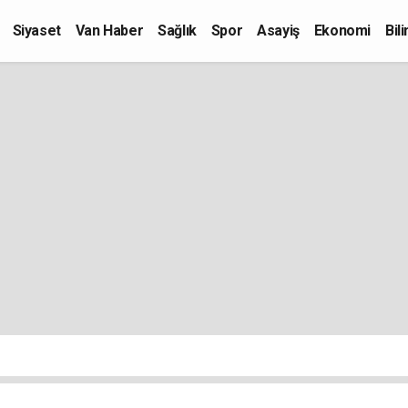
Siyaset
Van Haber
Sağlık
Spor
Asayiş
Ekonomi
Bil
Kültür-Sanat
Eğitim