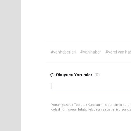
#vanhaberleri
#van haber
#yerel van ha
Okuyucu Yorumları
(0)
Yorum yazarak Topluluk Kuralları’nı kabul etmiş bulu
dolaylı tüm sorumluluğu tek başınıza üstleniyorsunuz