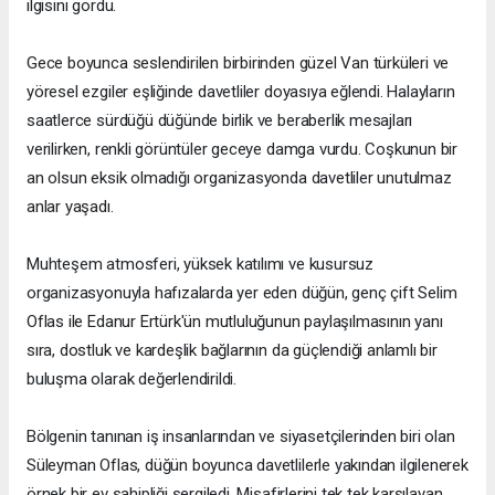
ilgisini gördü.
Gece boyunca seslendirilen birbirinden güzel Van türküleri ve
yöresel ezgiler eşliğinde davetliler doyasıya eğlendi. Halayların
saatlerce sürdüğü düğünde birlik ve beraberlik mesajları
verilirken, renkli görüntüler geceye damga vurdu. Coşkunun bir
an olsun eksik olmadığı organizasyonda davetliler unutulmaz
anlar yaşadı.
Muhteşem atmosferi, yüksek katılımı ve kusursuz
organizasyonuyla hafızalarda yer eden düğün, genç çift Selim
Oflas ile Edanur Ertürk'ün mutluluğunun paylaşılmasının yanı
sıra, dostluk ve kardeşlik bağlarının da güçlendiği anlamlı bir
buluşma olarak değerlendirildi.
Bölgenin tanınan iş insanlarından ve siyasetçilerinden biri olan
Süleyman Oflas, düğün boyunca davetlilerle yakından ilgilenerek
örnek bir ev sahipliği sergiledi. Misafirlerini tek tek karşılayan