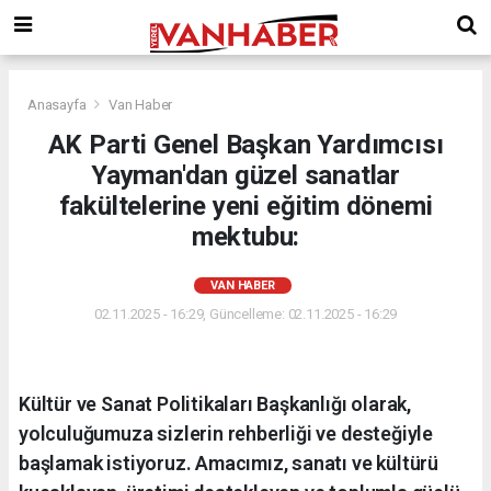
Anasayfa
Van Haber
AK Parti Genel Başkan Yardımcısı
Yayman'dan güzel sanatlar
fakültelerine yeni eğitim dönemi
mektubu:
VAN HABER
02.11.2025 - 16:29, Güncelleme: 02.11.2025 - 16:29
Kültür ve Sanat Politikaları Başkanlığı olarak,
yolculuğumuza sizlerin rehberliği ve desteğiyle
başlamak istiyoruz. Amacımız, sanatı ve kültürü