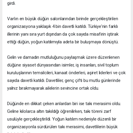
girdi.
Van'ın en büyük düğün salonlarından birinde gerçekleştirilen
organizasyona yaklaşık 4 bin davetli katıldı. Türkiye'nin farklı
illerinin yanı sıra yurt dışından da çok sayıda misafirin iştirak
ettiği düğün, yoğun katılımıyla adeta bir buluşmaya dönüştü.
Gelin ve damadın mutluluğunu paylaşmak üzere düzenlenen
düğüne siyaset dünyasından isimler, iş insanları, sivil toplum
kuruluşlarının temsilcileri, kanaat önderleri, aşiret liderleri ve çok
sayıda davetli katıldı. Davetliler, genç çifti bu mutlu günlerinde
yalnız bırakmayarak ailelerin sevincine ortak oldu.
Düğünde en dikkat çeken anlardan biri ise takı merasimi oldu.
Geline kilolarca altın takıldığı öğrenilirken, takı töreni zarf
usulüyle gerçekleştirildi. Yoğun katılım nedeniyle düzenli bir
organizasyonla sürdürülen takı merasimi, davetlilerin büyük