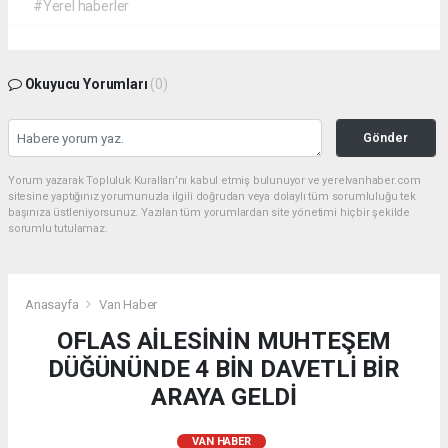
#Yerel haberler
Okuyucu Yorumları
(0)
Gönder
Yorum yazarak Topluluk Kuralları’nı kabul etmiş bulunuyor ve yerelvanhaber.com
sitesine yaptığınız yorumunuzla ilgili doğrudan veya dolaylı tüm sorumluluğu tek
başınıza üstleniyorsunuz. Yazılan tüm yorumlardan site yönetimi hiçbir şekilde
sorumlu tutulamaz.
Anasayfa
Van Haber
OFLAS AİLESİNİN MUHTEŞEM
DÜĞÜNÜNDE 4 BİN DAVETLİ BİR
ARAYA GELDİ
VAN HABER