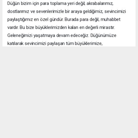
Düğün bizim için para toplama yeri değil; akrabalarımız,
dostlarımız ve sevenlerimizle bir araya geldiğimiz, sevincimizi
paylaştığımız en özel gündür. Burada para değil, muhabbet
vardır. Bu bize büyüklerimizden kalan en değerli mirastır.
Geleneğimizi yaşatmaya devam edeceğiz. Düğünümüze
katılarak sevincimizi paylaşan tüm büyüklerimize,
akrabalarımıza, dostlarımıza ve sevenlerimize gönülden
teşekkür ediyorum."
Takı Yerine Dayanışma ve Kardeşlik Ön Plandaydı
Düğünün toy büyüklüğünü Şeref Ertuş üstlenirken, Van'ın birçok
aşiret lideri, kanaat önderi ve sivil toplum kuruluşu temsilcisi de
düğüne katıldı. Türküler eşliğinde çekilen halaylar ili gün
boyunca devam etti. Binlerce davetli aynı sofrada buluşarak
genç çiftin mutluluğunu paylaştı.