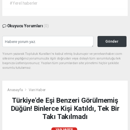
#Yerel haberler
Okuyucu Yorumları
(0)
Gönder
Yorum yazarak Topluluk Kuralları’nı kabul etmiş bulunuyor ve yerelvanhaber.com
sitesine yaptığınız yorumunuzla ilgili doğrudan veya dolaylı tüm sorumluluğu tek
başınıza üstleniyorsunuz. Yazılan tüm yorumlardan site yönetimi hiçbir şekilde
sorumlu tutulamaz.
Anasayfa
Van Haber
Türkiye'de Eşi Benzeri Görülmemiş
Düğün! Binlerce Kişi Katıldı, Tek Bir
Takı Takılmadı
VAN HABER