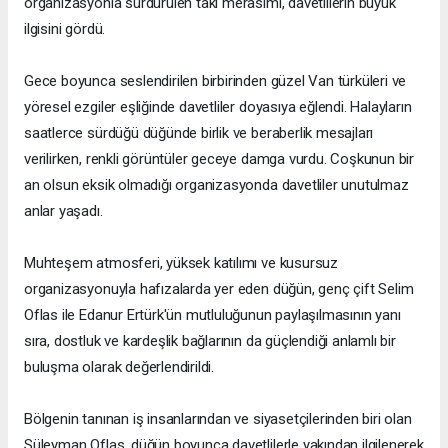
organizasyonla sürdürülen takı merasimi, davetlilerin büyük
ilgisini gördü.
Gece boyunca seslendirilen birbirinden güzel Van türküleri ve
yöresel ezgiler eşliğinde davetliler doyasıya eğlendi. Halayların
saatlerce sürdüğü düğünde birlik ve beraberlik mesajları
verilirken, renkli görüntüler geceye damga vurdu. Coşkunun bir
an olsun eksik olmadığı organizasyonda davetliler unutulmaz
anlar yaşadı.
Muhteşem atmosferi, yüksek katılımı ve kusursuz
organizasyonuyla hafızalarda yer eden düğün, genç çift Selim
Oflas ile Edanur Ertürk'ün mutluluğunun paylaşılmasının yanı
sıra, dostluk ve kardeşlik bağlarının da güçlendiği anlamlı bir
buluşma olarak değerlendirildi.
Bölgenin tanınan iş insanlarından ve siyasetçilerinden biri olan
Süleyman Oflas, düğün boyunca davetlilerle yakından ilgilenerek