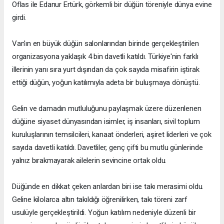
Oflas ile Edanur Ertürk, görkemli bir düğün töreniyle dünya evine
girdi.
Van'ın en büyük düğün salonlarından birinde gerçekleştirilen
organizasyona yaklaşık 4 bin davetli katıldı. Türkiye'nin farklı
illerinin yanı sıra yurt dışından da çok sayıda misafirin iştirak
ettiği düğün, yoğun katılımıyla adeta bir buluşmaya dönüştü.
Gelin ve damadın mutluluğunu paylaşmak üzere düzenlenen
düğüne siyaset dünyasından isimler, iş insanları, sivil toplum
kuruluşlarının temsilcileri, kanaat önderleri, aşiret liderleri ve çok
sayıda davetli katıldı. Davetliler, genç çifti bu mutlu günlerinde
yalnız bırakmayarak ailelerin sevincine ortak oldu.
Düğünde en dikkat çeken anlardan biri ise takı merasimi oldu.
Geline kilolarca altın takıldığı öğrenilirken, takı töreni zarf
usulüyle gerçekleştirildi. Yoğun katılım nedeniyle düzenli bir