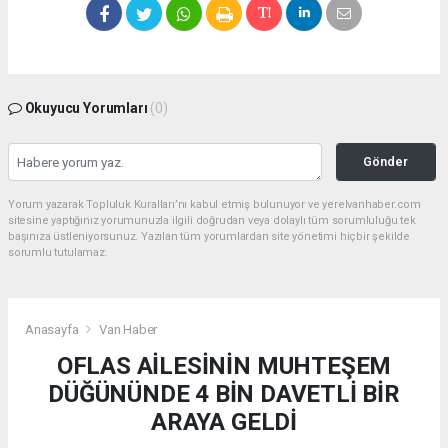
Okuyucu Yorumları
(0)
Gönder
Yorum yazarak Topluluk Kuralları’nı kabul etmiş bulunuyor ve yerelvanhaber.com
sitesine yaptığınız yorumunuzla ilgili doğrudan veya dolaylı tüm sorumluluğu tek
başınıza üstleniyorsunuz. Yazılan tüm yorumlardan site yönetimi hiçbir şekilde
sorumlu tutulamaz.
Anasayfa
Van Haber
OFLAS AİLESİNİN MUHTEŞEM
DÜĞÜNÜNDE 4 BİN DAVETLİ BİR
ARAYA GELDİ