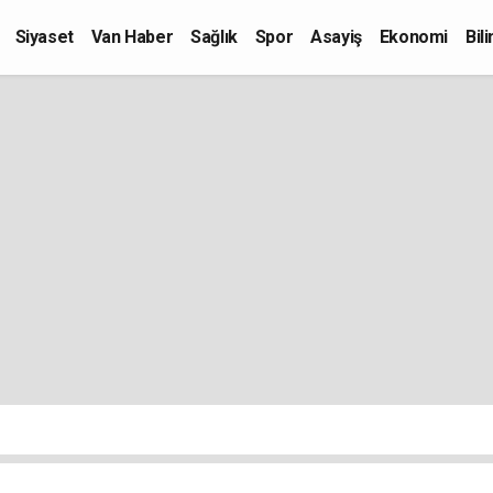
Siyaset
Van Haber
Sağlık
Spor
Asayiş
Ekonomi
Bil
Kültür-Sanat
Eğitim