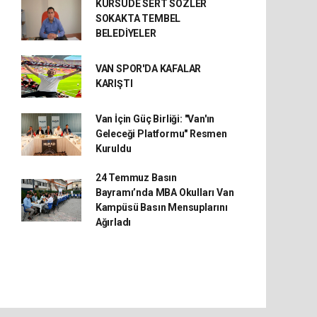
KÜRSÜDE SERT SÖZLER
SOKAKTA TEMBEL
BELEDİYELER
VAN SPOR'DA KAFALAR
KARIŞTI
Van İçin Güç Birliği: "Van'ın
Geleceği Platformu" Resmen
Kuruldu
24 Temmuz Basın
Bayramı’nda MBA Okulları Van
Kampüsü Basın Mensuplarını
Ağırladı