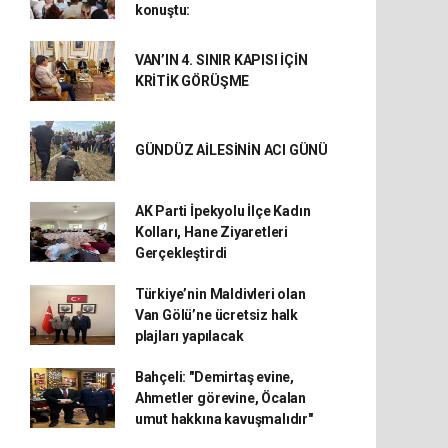
konuştu:
VAN’IN 4. SINIR KAPISI İÇİN
KRİTİK GÖRÜŞME
GÜNDÜZ AİLESİNİN ACI GÜNÜ
AK Parti İpekyolu İlçe Kadın
Kolları, Hane Ziyaretleri
Gerçekleştirdi
Türkiye’nin Maldivleri olan
Van Gölü’ne ücretsiz halk
plajları yapılacak
Bahçeli: "Demirtaş evine,
Ahmetler görevine, Öcalan
umut hakkına kavuşmalıdır"