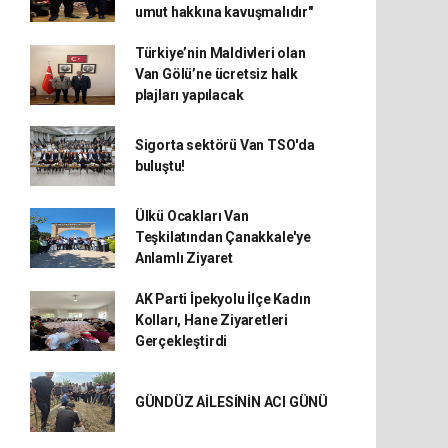
umut hakkına kavuşmalıdır"
Türkiye’nin Maldivleri olan
Van Gölü’ne ücretsiz halk
plajları yapılacak
Sigorta sektörü Van TSO'da
buluştu!
Ülkü Ocakları Van
Teşkilatından Çanakkale'ye
Anlamlı Ziyaret
AK Parti İpekyolu İlçe Kadın
Kolları, Hane Ziyaretleri
Gerçekleştirdi
GÜNDÜZ AİLESİNİN ACI GÜNÜ