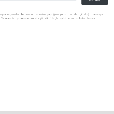
nuyor ve yerelvanhaber.com sitesine yaptığınız yorumunuzla ilgili doğrudan veya
. Yazılan tüm yorumlardan site yönetimi hiçbir şekilde sorumlu tutulamaz.