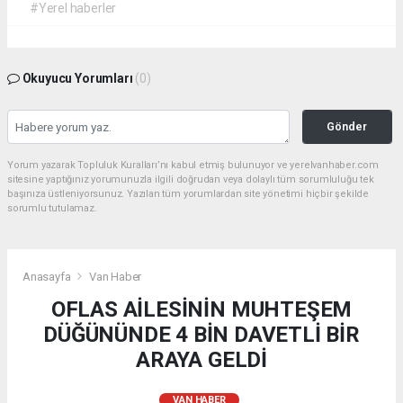
#Yerel haberler
Okuyucu Yorumları
(0)
Gönder
Yorum yazarak Topluluk Kuralları’nı kabul etmiş bulunuyor ve yerelvanhaber.com
sitesine yaptığınız yorumunuzla ilgili doğrudan veya dolaylı tüm sorumluluğu tek
başınıza üstleniyorsunuz. Yazılan tüm yorumlardan site yönetimi hiçbir şekilde
sorumlu tutulamaz.
Anasayfa
Van Haber
OFLAS AİLESİNİN MUHTEŞEM
DÜĞÜNÜNDE 4 BİN DAVETLİ BİR
ARAYA GELDİ
VAN HABER