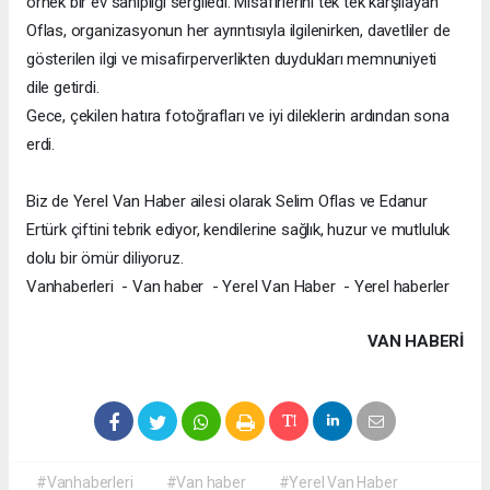
örnek bir ev sahipliği sergiledi. Misafirlerini tek tek karşılayan
Oflas, organizasyonun her ayrıntısıyla ilgilenirken, davetliler de
gösterilen ilgi ve misafirperverlikten duydukları memnuniyeti
dile getirdi.
Gece, çekilen hatıra fotoğrafları ve iyi dileklerin ardından sona
erdi.
Biz de Yerel Van Haber ailesi olarak Selim Oflas ve Edanur
Ertürk çiftini tebrik ediyor, kendilerine sağlık, huzur ve mutluluk
dolu bir ömür diliyoruz.
Vanhaberleri - Van haber - Yerel Van Haber - Yerel haberler
VAN HABERİ
#Vanhaberleri
#Van haber
#Yerel Van Haber