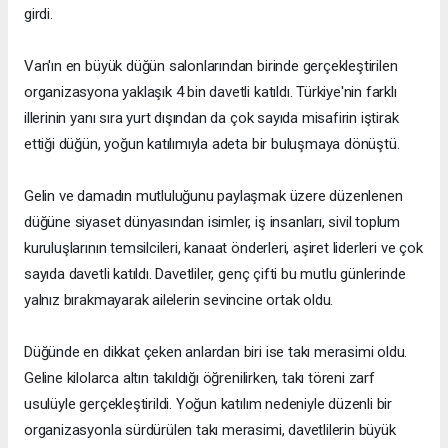
girdi.
Van'ın en büyük düğün salonlarından birinde gerçekleştirilen
organizasyona yaklaşık 4 bin davetli katıldı. Türkiye'nin farklı
illerinin yanı sıra yurt dışından da çok sayıda misafirin iştirak
ettiği düğün, yoğun katılımıyla adeta bir buluşmaya dönüştü.
Gelin ve damadın mutluluğunu paylaşmak üzere düzenlenen
düğüne siyaset dünyasından isimler, iş insanları, sivil toplum
kuruluşlarının temsilcileri, kanaat önderleri, aşiret liderleri ve çok
sayıda davetli katıldı. Davetliler, genç çifti bu mutlu günlerinde
yalnız bırakmayarak ailelerin sevincine ortak oldu.
Düğünde en dikkat çeken anlardan biri ise takı merasimi oldu.
Geline kilolarca altın takıldığı öğrenilirken, takı töreni zarf
usulüyle gerçekleştirildi. Yoğun katılım nedeniyle düzenli bir
organizasyonla sürdürülen takı merasimi, davetlilerin büyük