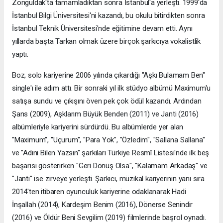
Zonguldak'ta tamamladıktan sonra İstanbul'a yerleşti. 1999'da
İstanbul Bilgi Üniversitesi'ni kazandı, bu okulu bitirdikten sonra
İstanbul Teknik Üniversitesi'nde eğitimine devam etti. Aynı
yıllarda başta Tarkan olmak üzere birçok şarkıcıya vokalistlik
yaptı.
Boz, solo kariyerine 2006 yılında çıkardığı "Aşkı Bulamam Ben"
single'ı ile adım attı. Bir sonraki yıl ilk stüdyo albümü Maximum'u
satışa sundu ve çıkışını öven pek çok ödül kazandı. Ardından
Şans (2009), Aşklarım Büyük Benden (2011) ve Janti (2016)
albümleriyle kariyerini sürdürdü. Bu albümlerde yer alan
"Maximum", "Uçurum", "Para Yok", "Özledim", "Sallana Sallana"
ve "Adını Bilen Yazsın" şarkıları Türkiye Resmî Listesi'nde ilk beş
başarısı gösterirken "Geri Dönüş Olsa", "Kalamam Arkadaş" ve
"Janti" ise zirveye yerleşti. Şarkıcı, müzikal kariyerinin yanı sıra
2014'ten itibaren oyunculuk kariyerine odaklanarak Hadi
İnşallah (2014), Kardeşim Benim (2016), Dönerse Senindir
(2016) ve Öldür Beni Sevgilim (2019) filmlerinde başrol oynadı.