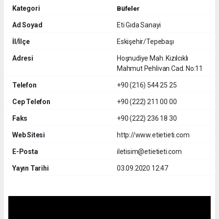
Kategori
Büfeler
Ad Soyad
Eti Gıda Sanayi
İl/İlçe
Eskişehir/Tepebaşı
Adresi
Hoşnudiye Mah. Kızılcıklı
Mahmut Pehlivan Cad. No:11
Telefon
+90 (216) 544 25 25
Cep Telefon
+90 (222) 211 00 00
Faks
+90 (222) 236 18 30
Web Sitesi
http://www.etietieti.com
E-Posta
iletisim@etietieti.com
Yayın Tarihi
03.09.2020 12:47