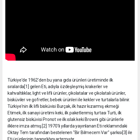
Türkiye'de 1962'den bu yana gıda ürünleri üretiminde ilk
sıralarda[1] gelen Eti, adıyla özdeşleşmiş krakerler ve
kahvaltılıklar, light ve lifli ürünler, çikolatalar ve çikolatalı ürünler,
bisküviler ve gofretler, bebek ürünleri ile kekler ve turtalarla bilinir.
Türkiye'nin ilk lifli bisküvisi Burçak, ilk hazır kızarmış ekmeği
Etimek, ilk sanayi üretimi keki, ilk paketlenmiş turtası Turti, ilk
glutensiz bisküvisi Pronot ve ilk ıslak keki Browni gibi ürünlerle
ilklere imza atmış.[2] 1970'li yıllarda yayınlanan Eti reklamındaki
Oktay Tem tarafından bestelenen "Bir Bilmecem Var" şarkısı[3] ile
Eti ürünlerinin tanınırlığını artırmıştır.