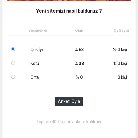
Yeni sitemizi nasıl buldunuz ?
Seçenekler
Oran
Oy Sayısı
Çok İyi
% 63
250 kişi
Kötü
% 38
150 kişi
Orta
% 0
0 kişi
Anketi Oyla
Toplam 400 kişi bu ankete katılmış.